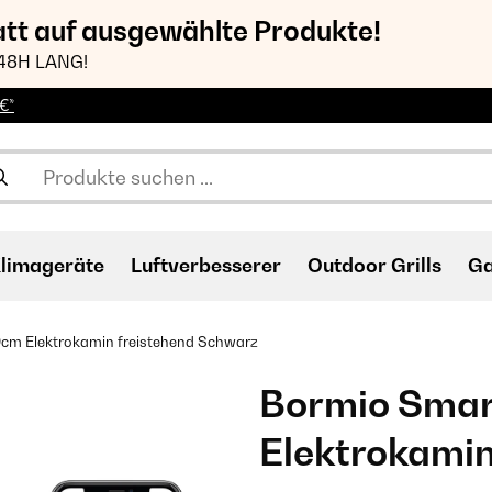
att auf ausgewählte Produkte!
48H LANG!
€*
limageräte
Luftverbesserer
Outdoor Grills
Ga
m Elektrokamin freistehend​ Schwarz
Bormio Sma
Elektrokamin