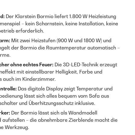
d:
Der Klarstein Bormio liefert 1.800 W Heizleistung
nspiel – kein Schornstein, keine Installation, keine
trieb erforderlich.
warm:
Mit zwei Heizstufen (900 W und 1800 W) und
gelt der Bormio die Raumtemperatur automatisch –
ärme.
cher ohne echtes Feuer:
Die 3D-LED-Technik erzeugt
effekt mit einstellbarer Helligkeit, Farbe und
os auch im Kinderzimmer.
ntrolle:
Das digitale Display zeigt Temperatur und
nbedienung lässt sich alles bequem vom Sofa aus
sschalter und Überhitzungsschutz inklusive.
ker:
Der Bormio lässt sich als Wandmodell
nd aufstellen – die abnehmbare Zierblende macht die
hne Werkzeug.