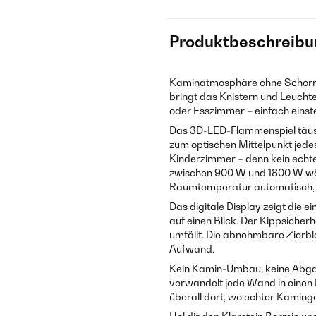
Produktbeschreibu
Kaminatmosphäre ohne Schornst
bringt das Knistern und Leucht
oder Esszimmer – einfach einst
Das 3D-LED-Flammenspiel täusc
zum optischen Mittelpunkt jedes
Kinderzimmer – denn kein echtes
zwischen 900 W und 1800 W wäh
Raumtemperatur automatisch, o
Das digitale Display zeigt die 
auf einen Blick. Der Kippsicherh
umfällt. Die abnehmbare Zierble
Aufwand.
Kein Kamin-Umbau, keine Abgas
verwandelt jede Wand in einen 
überall dort, wo echter Kaminge