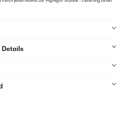
nd mach jeden Abend zur Highlight-Stunde – Lieferung direkt
 Details
d