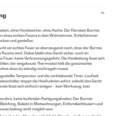
ng
ein, ohne Handwerker, ohne Asche: Der Klarstein Bormio
en eines echten Feuers in dein Wohnzimmer, Schlafzimmer
ecken und genießen.
ht ein echtes Feuer so überzeugend nach, dass der Bormio
 Raums wird. Dabei bleibt das Gerät sicher, auch im
 Feuer, keine Verbrennungsgefahr. Die Heizleistung lässt sich
len; der eingebaute Thermostat hält die gewünschte
hne dass du ständig nachregeln musst.
eingestellte Temperatur und die verbleibende Timer-Laufzeit
eitsschalter stoppt die Heizfunktion sofort, sobald das Gerät
nde lässt sich einfach reinigen – kein Werkzeug, kein
rohre, keine laufenden Reinigungskosten: Der Bormio
Blickfang. Beliebt in Mietwohnungen, Einfamilienhäusern und
nuss bislang nicht möglich war.