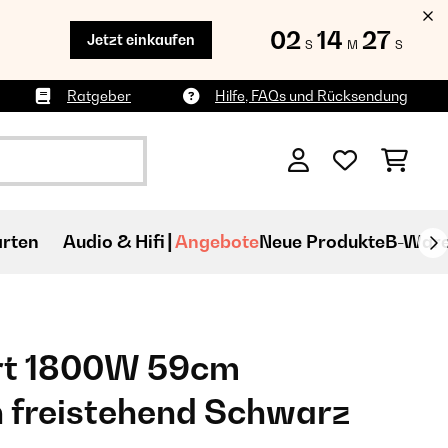
02
14
24
Jetzt einkaufen
S
M
S
Ratgeber
Hilfe, FAQs und Rücksendung
rten
Audio & Hifi
Angebote
Neue Produkte
B-War
rt 1800W 59cm
 freistehend​ Schwarz