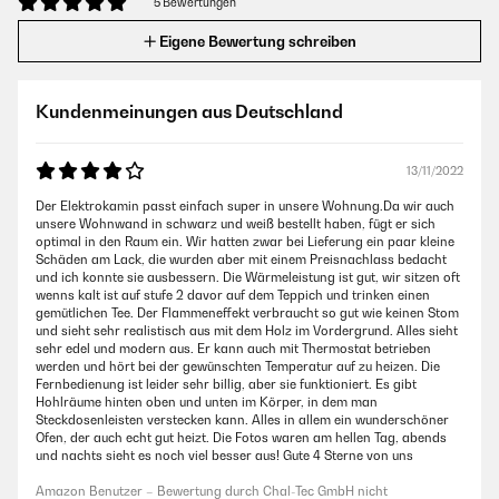
5 Bewertungen
Eigene Bewertung schreiben
Kundenmeinungen aus Deutschland
13/11/2022
Der Elektrokamin passt einfach super in unsere Wohnung.Da wir auch
unsere Wohnwand in schwarz und weiß bestellt haben, fügt er sich
optimal in den Raum ein. Wir hatten zwar bei Lieferung ein paar kleine
Schäden am Lack, die wurden aber mit einem Preisnachlass bedacht
und ich konnte sie ausbessern. Die Wärmeleistung ist gut, wir sitzen oft
wenns kalt ist auf stufe 2 davor auf dem Teppich und trinken einen
gemütlichen Tee. Der Flammeneffekt verbraucht so gut wie keinen Stom
und sieht sehr realistisch aus mit dem Holz im Vordergrund. Alles sieht
sehr edel und modern aus. Er kann auch mit Thermostat betrieben
werden und hört bei der gewünschten Temperatur auf zu heizen. Die
Fernbedienung ist leider sehr billig, aber sie funktioniert. Es gibt
Hohlräume hinten oben und unten im Körper, in dem man
Steckdosenleisten verstecken kann. Alles in allem ein wunderschöner
Ofen, der auch echt gut heizt. Die Fotos waren am hellen Tag, abends
und nachts sieht es noch viel besser aus! Gute 4 Sterne von uns
Amazon Benutzer – Bewertung durch Chal-Tec GmbH nicht