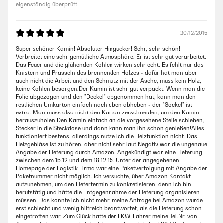
eigenständig überprüft
20/12/2015
Super schöner Kamin! Absoluter Hingucker! Sehr, sehr schön!
Verbreitet eine sehr gemütliche Atmosphäre. Er ist sehr gut verarbeitet.
Das Feuer und die glühenden Kohlen wirken sehr echt. Es fehlt nur das
Knistern und Prasseln des brennenden Holzes - dafür hat man aber
auch nicht die Arbeit und den Schmutz mit der Asche, muss kein Holz,
keine Kohlen besorgen.Der Kamin ist sehr gut verpackt. Wenn man die
Folie abgezogen und den "Deckel" abgenommen hat, kann man den
restlichen Umkarton einfach nach oben abheben - der "Sockel" ist
extra. Man muss also nicht den Karton zerschneiden, um den Kamin
herauszuholen.Den Kamin einfach an die vorgesehene Stelle schieben,
Stecker in die Steckdose und dann kann man ihn schon genießen!Alles
funktioniert bestens, allerdings nutze ich die Heizfunktion nicht. Das
Heizgebläse ist zu hören, aber nicht sehr laut.Negativ war die ungenaue
Angabe der Lieferung durch Amazon. Angekündigt war eine Lieferung
zwischen dem 15.12 und dem 18.12.15. Unter der angegebenen
Homepage der Logistik Firma war eine Paketverfolgung mit Angabe der
Paketnummer nicht möglich. Ich versuchte, über Amazon Kontakt
aufzunehmen, um den Liefertermin zu konkretisieren, denn ich bin
berufstätig und hätte die Entgegennahme der Lieferung organisieren
müssen. Das konnte ich nicht mehr, meine Anfrage bei Amazon wurde
erst schlecht und wenig hilfreich beantwortet, als die Lieferung schon
eingetroffen war. Zum Glück hatte der LKW-Fahrer meine Tel.Nr. von