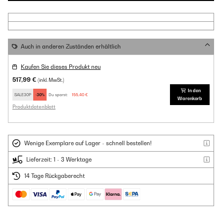
Auch in anderen Zuständen erhältlich
Kaufen Sie dieses Produkt neu
517,99 €
(inkl. MwSt.)
In den
SALE30P
-30%
Du sparst:
155,40 €
Warenkorb
Produktdatenblatt
Wenige Exemplare auf Lager - schnell bestellen!
Lieferzeit: 1 - 3 Werktage
14 Tage Rückgaberecht