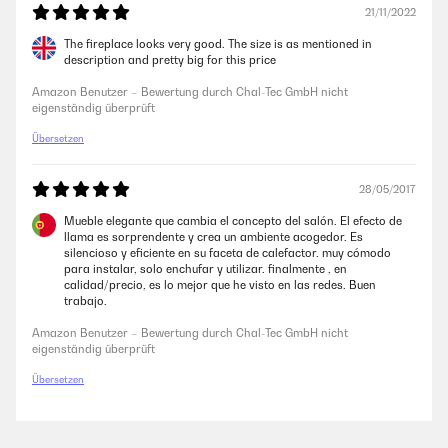
21/11/2022
The fireplace looks very good. The size is as mentioned in
description and pretty big for this price
Amazon Benutzer – Bewertung durch Chal-Tec GmbH nicht
eigenständig überprüft
Übersetzen
28/05/2017
Mueble elegante que cambia el concepto del salón. El efecto de
llama es sorprendente y crea un ambiente acogedor. Es
silencioso y eficiente en su faceta de calefactor. muy cómodo
para instalar, solo enchufar y utilizar. finalmente , en
calidad/precio, es lo mejor que he visto en las redes. Buen
trabajo.
Amazon Benutzer – Bewertung durch Chal-Tec GmbH nicht
eigenständig überprüft
Übersetzen