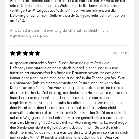
Amazon bekommen und rief mich an und wartete fast 30 Minuten auf
mich. Da ich auch an meinem Wohnort arbeite, konnte ich in einer
verlängerten Mittagspause "schnell" nach Hause fahren, um die
Lieferung anzunehmen. Geliefert wurde übrigens sehr schnell - schon
am 15.12.
Amazon Benutzer – Bewertung durch Chal-Tec GmbH nicht
eigenständig überprüft
13/10/2015
Auspacken einstecken fertig. Super.Wenn das gute Stück die
Lieferodyssee hinter sich hat einfach nur toll, sieht super aus und
funktioniert einwandfrei.Ich finde die Flammen schön, besser geht
immer aber dann muss man eben auch tief in die Tasche greifen. Wer
ein hübsches Teilzum einem vernünftigen Preis sucht, ich kann den
Kamin nur empfehlen. Die Heizleistung scheint ok zu sein, ist für mich
aber nur fürden Notfall wichtig, ich denke zum Heizen wäre es doch zu
teuer.Ich kann das Gerät und den Lieferanten nur wärmsten
empfehlen.Einen Kritikpunkt habe ich allerdings, der zwar nichts mit
dem Gerät oder dem Lieferanten zu tun hat, aber trotzdem nicht
unerwähnt bleiben sollte......Elektronik Star hat das Gerät sehr schnell
auf den Weg gebracht und mir die Papiere gemailt alles super, leider
war eine Lieferung mit DHL wie auf der Rechnung vermerkt, wohl wegen
des Gewichtes nicht möglich. Alternative...oh mein Gott bitte nicht,
doch Hermes. Na das kann ja was werden ... und genau so war es auch
mal wieder. Am 01.10 machte sich das tolle Stück auf den Weg von