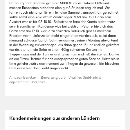
Hamburg nach Aachen grob ca. 500KM, ok wir fahren LKW und
müssen Ruhezeiten einhalten also gut 8 Stunden sag ich mal. Wir
fahren auch nicht nur für ein Teil also Sammeltransport fair gerechnet
sollte somit eine Ankunft im Zentrallager NRW am 05.10. drin sein.
Avisiert war er für 08-10.10.. Selbstreden kam der Kamin nicht, trotz
sehr freundlichem Kundenservice bei ElektronikStar erhielt ich das
Gerät erst am 12.10. war ja zu erwarten.Natürlich gibt es meist ein
Problem wenn Lieferzeiten nicht eingehalten werden, z.b. es ist dann
niemand zuhause. Sprich Sohn verdonnert seinen Montag abwartend
in der Wohnung zu verbringen, als dann gegen 16 Uhr endlich geliefert
wurde, stand mein Sohn mit nem 40kg schweren Karton im
Treppenhaus und der Fahrer drehte sich um und ließ ihn stehen. Danke
an die Firam Hermes für den ausgesprochen guten Service. Hätte sie in
time geliefert wäre auch jemand zum Tragen da gewesen. Ein bisschen
Hilfe wäre hier doch wohl angebracht.
Amazon Benutzer – Bewertung durch Chal-Tec GmbH nicht
eigenständig überprüft
Kundenmeinungen aus anderen Ländern