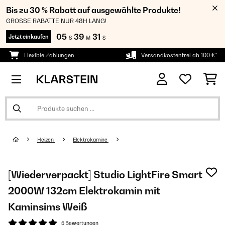
Bis zu 30 % Rabatt auf ausgewählte Produkte!
GROSSE RABATTE NUR 48H LANG!
05
39
31
Jetzt einkaufen
S
M
S
Flexible Zahlungen
Versandkostenfrei ab 100 €*
Heizen
Elektrokamine
[Wiederverpackt] Studio LightFire Smart
2000W 132cm Elektrokamin​ mit
Kaminsims Weiß
5 Bewertungen