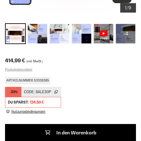
1/9
+4
414,99 €
(inkl. MwSt.)
Produktdatenblatt
ARTIKELNUMMER: 52038385
-30%
CODE:
SALE30P
DU SPARST:
124,50 €
Nutzungsbedingungen
In den Warenkorb