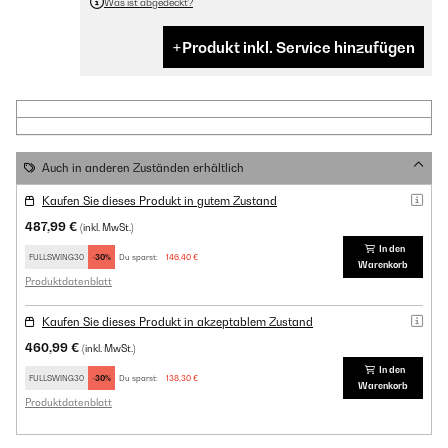
Was ist abgedeckt?
Produkt inkl. Service hinzufügen
Auch in anderen Zuständen erhältlich
Kaufen Sie dieses Produkt in gutem Zustand
487,99 €
(inkl. MwSt.)
In den
FULLSWING30
-30%
Du sparst:
146,40 €
Warenkorb
Produktdatenblatt
Kaufen Sie dieses Produkt in akzeptablem Zustand
460,99 €
(inkl. MwSt.)
In den
FULLSWING30
-30%
Du sparst:
138,30 €
Warenkorb
Produktdatenblatt