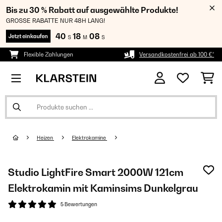
Bis zu 30 % Rabatt auf ausgewählte Produkte!
GROSSE RABATTE NUR 48H LANG!
40
18
08
Jetzt einkaufen
S
M
S
Flexible Zahlungen
Versandkostenfrei ab 100 €*
Heizen
Elektrokamine
Studio LightFire Smart 2000W 121cm
Elektrokamin​ mit Kaminsims Dunkelgrau
5 Bewertungen