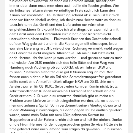
funktioniert einwandfrei.Ich finde die Flammen schön, besser geht
immer aber dann muss man eben auch tief in die Tasche greifen. Wer
ein hübsches Teilzum einem vernünftigen Preis sucht, ich kann den
Kamin nur empfehlen. Die Heizleistung scheint ok zu sein, ist für mich
aber nur fürden Notfall wichtig, ich denke zum Heizen wäre es doch zu
teuer.Ich kann das Gerät und den Lieferanten nur wärmsten
empfehlen.Einen Kritikpunkt habe ich allerdings, der zwar nichts mit
dem Gerät oder dem Lieferanten zu tun hat, aber trotzdem nicht
unerwähnt bleiben sollte......Elektronik Star hat das Gerät sehr schnell
auf den Weg gebracht und mir die Papiere gemailt alles super, leider
war eine Lieferung mit DHL wie auf der Rechnung vermerkt, wohl wegen
des Gewichtes nicht möglich. Alternative...oh mein Gott bitte nicht,
doch Hermes. Na das kann ja was werden ... und genau so war es auch
mal wieder. Am 01.10 machte sich das tolle Stück auf den Weg von
Hamburg nach Aachen grob ca. 500KM, ok wir fahren LKW und
müssen Ruhezeiten einhalten also gut 8 Stunden sag ich mal. Wir
fahren auch nicht nur für ein Teil also Sammeltransport fair gerechnet
sollte somit eine Ankunft im Zentrallager NRW am 05.10. drin sein.
Avisiert war er für 08-10.10.. Selbstreden kam der Kamin nicht, trotz
sehr freundlichem Kundenservice bei ElektronikStar erhielt ich das
Gerät erst am 12.10. war ja zu erwarten.Natürlich gibt es meist ein
Problem wenn Lieferzeiten nicht eingehalten werden, z.b. es ist dann
niemand zuhause. Sprich Sohn verdonnert seinen Montag abwartend
in der Wohnung zu verbringen, als dann gegen 16 Uhr endlich geliefert
wurde, stand mein Sohn mit nem 40kg schweren Karton im
Treppenhaus und der Fahrer drehte sich um und ließ ihn stehen. Danke
an die Firam Hermes für den ausgesprochen guten Service. Hätte sie in
time geliefert wäre auch jemand zum Tragen da gewesen. Ein bisschen