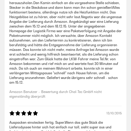
herauszuholen.Den Kamin einfach an die vorgesehene Stelle schieben,
Stecker in die Steckdose und dann kann man ihn schon genießen!Alles
funktioniert bestens, allerdings nutze ich die Heizfunktion nicht. Das
Heizgebläse ist zu hören, aber nicht sehr laut.Negativ war die ungenaue
Angabe der Lieferung durch Amazon. Angekündigt war eine Lieferung
zwischen dem 15.12 und dem 18.12.15. Unter der angegebenen
Homepage der Logistik Firma war eine Paketverfolgung mit Angabe der
Paketnummer nicht möglich. Ich versuchte, über Amazon Kontakt
aufzunehmen, um den Liefertermin zu konkretisieren, denn ich bin
berufstätig und hätte die Entgegennahme der Lieferung organisieren
müssen. Das konnte ich nicht mehr, meine Anfrage bei Amazon wurde
erst schlecht und wenig hilfreich beantwortet, als die Lieferung schon
eingetroffen war. Zum Glück hatte der LKW-Fahrer meine Tel.Nr. von
Amazon bekommen und rief mich an und wartete fast 30 Minuten auf
mich. Da ich auch an meinem Wohnort arbeite, konnte ich in einer
verlängerten Mittagspause "schnell" nach Hause fahren, um die
Lieferung anzunehmen. Geliefert wurde übrigens sehr schnell - schon
am 15.12.
Amazon Benutzer – Bewertung durch Chal-Tec GmbH nicht
eigenständig überprüft
13/10/2015
Auspacken einstecken fertig. Super.Wenn das gute Stück die
Lieferodyssee hinter sich hat einfach nur toll, sieht super aus und