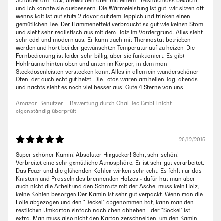
Schäden am Lack, die wurden aber mit einem Preisnachlass bedacht
und ich konnte sie ausbessern. Die Wärmeleistung ist gut, wir sitzen oft
wenns kalt ist auf stufe 2 davor auf dem Teppich und trinken einen
gemütlichen Tee. Der Flammeneffekt verbraucht so gut wie keinen Stom
und sieht sehr realistisch aus mit dem Holz im Vordergrund. Alles sieht
sehr edel und modern aus. Er kann auch mit Thermostat betrieben
werden und hört bei der gewünschten Temperatur auf zu heizen. Die
Fernbedienung ist leider sehr billig, aber sie funktioniert. Es gibt
Hohlräume hinten oben und unten im Körper, in dem man
Steckdosenleisten verstecken kann. Alles in allem ein wunderschöner
Ofen, der auch echt gut heizt. Die Fotos waren am hellen Tag, abends
und nachts sieht es noch viel besser aus! Gute 4 Sterne von uns
Amazon Benutzer – Bewertung durch Chal-Tec GmbH nicht
eigenständig überprüft
20/12/2015
Super schöner Kamin! Absoluter Hingucker! Sehr, sehr schön!
Verbreitet eine sehr gemütliche Atmosphäre. Er ist sehr gut verarbeitet.
Das Feuer und die glühenden Kohlen wirken sehr echt. Es fehlt nur das
Knistern und Prasseln des brennenden Holzes - dafür hat man aber
auch nicht die Arbeit und den Schmutz mit der Asche, muss kein Holz,
keine Kohlen besorgen.Der Kamin ist sehr gut verpackt. Wenn man die
Folie abgezogen und den "Deckel" abgenommen hat, kann man den
restlichen Umkarton einfach nach oben abheben - der "Sockel" ist
extra. Man muss also nicht den Karton zerschneiden, um den Kamin