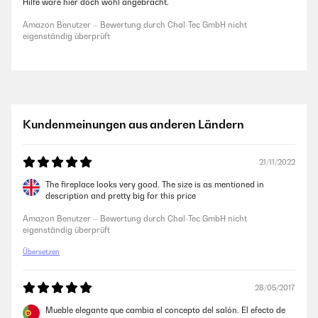
Hilfe wäre hier doch wohl angebracht.
Amazon Benutzer – Bewertung durch Chal-Tec GmbH nicht
eigenständig überprüft
Kundenmeinungen aus anderen Ländern
21/11/2022
The fireplace looks very good. The size is as mentioned in
description and pretty big for this price
Amazon Benutzer – Bewertung durch Chal-Tec GmbH nicht
eigenständig überprüft
Übersetzen
28/05/2017
Mueble elegante que cambia el concepto del salón. El efecto de