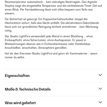
Raumtemperatur automatisch – kein ständiges Nachregeln. Das digitale
Display zeigt die eingestellte Temperatur und die verbleibende Timer-Zeit auf
einen Blick. Per Fernbedienung lässt sich alles bequem vom Sofa aus
steuern.
Für Sicherheit ist gesorgt: Ein Kippsicherheitsschalter stoppt die
Heizfunktion sofort, falls das Gerät umfällt. Die abnehmbare Dekorblende
lässt sich zur gründlichen Reinigung einfach entnehmen – kein Werkzeug
nötig.
Der Studio LightFire verwandelt jede Wand in einen Blickfang – ohne
Einbaupflicht, ohne Schornstein, ohne Ascheputzen. Er passt in
Mietwohnungen ebenso wie in Einfamilienhäuser oder Hotellobbys.
Anschließen, einschalten, Atmosphäre genießen.
Hol dir den Klarstein Studio LightFire und gönn dir Kaminwärme – wann
immer du willst.
Eigenschaften
Maße & Technische Details
Was wird geliefert