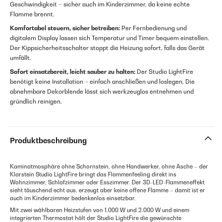
Geschwindigkeit – sicher auch im Kinderzimmer, da keine echte
Flamme brennt.
Komfortabel steuern, sicher betreiben:
Per Fernbedienung und
digitalem Display lassen sich Temperatur und Timer bequem einstellen.
Der Kippsicherheitsschalter stoppt die Heizung sofort, falls das Gerät
umfällt.
Sofort einsatzbereit, leicht sauber zu halten:
Der Studio LightFire
benötigt keine Installation – einfach anschließen und loslegen. Die
abnehmbare Dekorblende lässt sich werkzeuglos entnehmen und
gründlich reinigen.
Produktbeschreibung
Kaminatmosphäre ohne Schornstein, ohne Handwerker, ohne Asche – der
Klarstein Studio LightFire bringt das Flammenfeeling direkt ins
Wohnzimmer, Schlafzimmer oder Esszimmer. Der 3D-LED-Flammeneffekt
sieht täuschend echt aus, erzeugt aber keine offene Flamme – damit ist er
auch im Kinderzimmer bedenkenlos einsetzbar.
Mit zwei wählbaren Heizstufen von 1.000 W und 2.000 W und einem
integrierten Thermostat hält der Studio LightFire die gewünschte