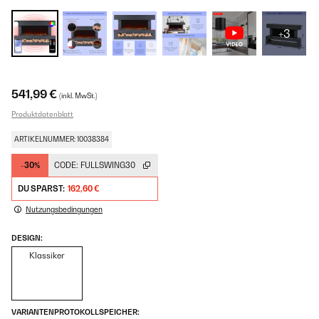
+3
541,99 €
(inkl. MwSt.)
Produktdatenblatt
ARTIKELNUMMER: 10038384
-30%
CODE:
FULLSWING30
DU SPARST:
162,60 €
Nutzungsbedingungen
DESIGN:
Klassiker
VARIANTENPROTOKOLLSPEICHER: