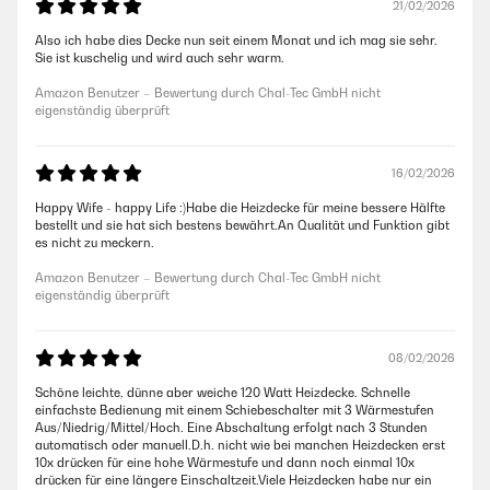
21/02/2026
Also ich habe dies Decke nun seit einem Monat und ich mag sie sehr.
Sie ist kuschelig und wird auch sehr warm.
Amazon Benutzer – Bewertung durch Chal-Tec GmbH nicht
eigenständig überprüft
16/02/2026
Happy Wife - happy Life :)Habe die Heizdecke für meine bessere Hälfte
bestellt und sie hat sich bestens bewährt.An Qualität und Funktion gibt
es nicht zu meckern.
Amazon Benutzer – Bewertung durch Chal-Tec GmbH nicht
eigenständig überprüft
08/02/2026
Schöne leichte, dünne aber weiche 120 Watt Heizdecke. Schnelle
einfachste Bedienung mit einem Schiebeschalter mit 3 Wärmestufen
Aus/Niedrig/Mittel/Hoch. Eine Abschaltung erfolgt nach 3 Stunden
automatisch oder manuell.D.h. nicht wie bei manchen Heizdecken erst
10x drücken für eine hohe Wärmestufe und dann noch einmal 10x
drücken für eine längere Einschaltzeit.Viele Heizdecken habe nur ein