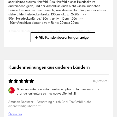
sehr kleines aktives Heizfeld. Das Heizfeld dieser Heizdecke ist
ausreichend groß, und der Anschluss auch nicht wie bei manchen
Heizdecken weit im Innenbereich, was dessen Handling sehr erschwert,
siehe Bilder.Heizdeckenbreite: 130cm, aktiv: -2x20cm =>
90cmHeizdeckenlänge: 180cm, aktiv: -15cm, -25cm =>
140cmAnschlussabstand vom Rand: 20cm x 20cm
Amazon Benutzer – Bewertung durch Chal-Tec GmbH nicht
eigenständig überprüft
Alle Kundenbewertungen zeigen
06/02/2026
Kuschelig und warm, aber Kabel recht kurz und die Einstellung am
Bedienteil umständlich. Anstatt Minuten oder Stunden anzuzeigen,
Kundenmeinungen aus anderen Ländern
werden "Stufen" angezeigt. Jede Stufe sind 20min, also ist man ständig
am Rechnen. Maximale Heizdauer sind auch nur drei Stunden - für das
Sof ok, aber wenn man die ganze Nacht warm schlafen möchte - z.B-
beim Camping, bekommt man halt nur drei Stunden Schlaf am Stück ;-)
07/02/2026
Amazon Benutzer – Bewertung durch Chal-Tec GmbH nicht
Muy contenta con esta manta cumple con lo que quería .Es
eigenständig überprüft
grande ,calienta y es muy suave .Genial !!!!!!
Amazon Benutzer – Bewertung durch Chal-Tec GmbH nicht
eigenständig überprüft
28/01/2026
Übersetzen
Das ist jetzt unsere zweite Wärmedecke vonKlarstein. Die erste hat