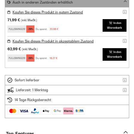
Auch in anderen Zuständen erhältlich
Kaufen Sie dieses Produkt in gutem Zustand
71,99 €
(inkl. MwSt.)
In den
Warenkorb
FULLSWING29
-29%
Du sparst:
20,88 €
Kaufen Sie dieses Produkt in akzeptablem Zustand
62,99 €
(inkl. MwSt.)
In den
Warenkorb
FULLSWING29
-29%
Du sparst:
18,27 €
Sofort lieferbar
Lieferzeit: 1 Werktag
14 Tage Rückgaberecht
Top-Features