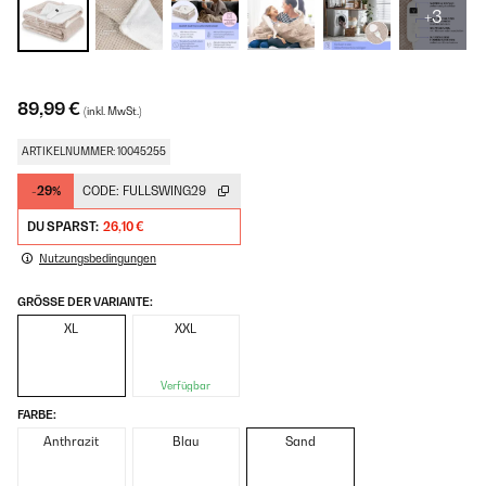
+3
89,99 €
(inkl. MwSt.)
ARTIKELNUMMER: 10045255
-29%
CODE:
FULLSWING29
DU SPARST:
26,10 €
Nutzungsbedingungen
GRÖSSE DER VARIANTE:
XL
XXL
Verfügbar
FARBE:
Anthrazit
Blau
Sand