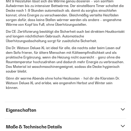
Mit 9 Heizstufen lässt sich die Wärme genau dosieren – von sanftem
Aufwärmen bis zu intensiver Bettwärme. Der einstellbare Timer schaltet die
Decke nach 1–9 Stunden automatisch ab, damit du sorglos einschlafen
kannst, ohne Energie zu verschwenden. Gleichmäßig verteilte Heizfäden
sorgen dafür, dass keine Stellen wärmer werden als andere – angenehme
Wärme von Kopf bis Fuß, ohne Überhitzungsstellen.
Die CE-Zertifizierung bestätigt die Sicherheit auch bei direktem Hautkontakt
und langem nächtlichem Gebrauch. Automatische
Überhitzungsabschaltung sorgt für zusätzliche Sicherheit.
Die Dr. Watson Deluxe XL ist ideal für alle, die nachts oder beim Lesen auf
dem Sofa frieren, für ältere Menschen mit Kälteempfindlichkeit und als
praktische Ergänzung, wenn die Heizung nicht ausreicht – ganz ohne die
Raumtemperatur hochzudrehen und dadurch mehr Energie zu verbrauchen.
Das Material ist waschmaschinengeeignet, sodass die Decke hygienisch
sauber bleibt.
Gönn dir warme Abende ohne hohe Heizkosten – hol dir die Klarstein Dr.
Watson Deluxe XL und erlebe, wie angenehm Herbst und Winter sein
können.
Eigenschaften
Maße & Technische Details