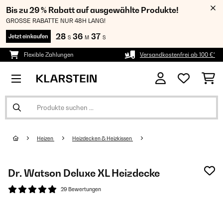
Bis zu 29 % Rabatt auf ausgewählte Produkte!
GROSSE RABATTE NUR 48H LANG!
28
36
36
Jetzt einkaufen
S
M
S
Flexible Zahlungen
Versandkostenfrei ab 100 €*
Heizen
Heizdecken & Heizkissen
Dr. Watson Deluxe XL Heizdecke
29 Bewertungen