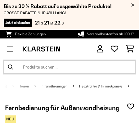
Bis zu 30 % Rabatt auf ausgewählte Produkte!
GROSSE RABATTE NUR 48H LANG!
21
21
21
Jetzt einkaufen
S
M
S
Flexible Zahlungen
Versandkostenfrei ab 100 €*
Heizen
Infrarotheizungen
Heizstrahler & Infrarotpanele
Fernbedienung für Außenwandheizung
NEU