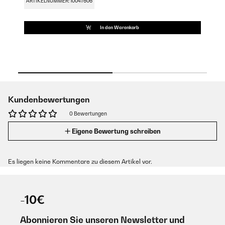
ARTIKELNUMMER: 10047606
AR
In den Warenkorb
Kundenbewertungen
0 Bewertungen
Eigene Bewertung schreiben
Es liegen keine Kommentare zu diesem Artikel vor.
-10€
Abonnieren Sie unseren Newsletter und