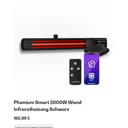
Phantom Smart 2000W Wand-
G
Infrarotheizung Schwarz
I
160,99 €
11
SA