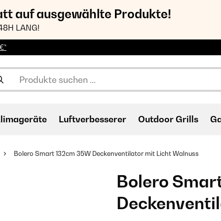
att auf ausgewählte Produkte!
48H LANG!
€*
limageräte
Luftverbesserer
Outdoor Grills
Ga
Bolero Smart 132cm 35W Deckenventilator mit Licht Walnuss
Bolero Smar
Deckenventil