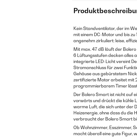
Produktbeschreibu
Kein Standventilator, der im We
mit einem DC-Motor und bis zu 
angenehm zirkuliert: leise, effi
Mit max. 47 dB läuft der Bolero
6 Lüftungsstufen decken alles a
integrierte LED-Licht vereint D
Stromanschluss für zwei Funkti
Gehäuse aus gebürstetem Nickel
zertifizierte Motor arbeitet mi
programmierbarem Timer lässt 
Der Bolero Smart ist nicht auf 
vorwärts und drückt die kühle L
warme Luft, die sich unter der 
Heizenergie, ohne dass du die
verbraucht der Bolero Smart b
Ob Wohnzimmer, Esszimmer, Sc
macht überall eine gute Figur, 