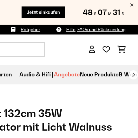
48
07
30
Jetzt einkaufen
S
M
S
Ratgeber
Hilfe, FAQs und Rücksendung
rten
Audio & Hifi
Angebote
Neue Produkte
B-War
t 132cm 35W
ator mit Licht Walnuss