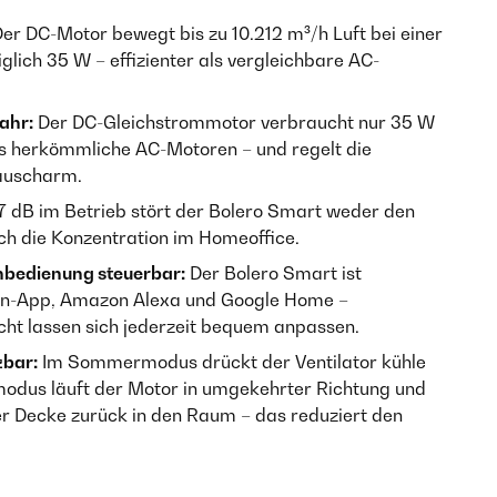
er DC-Motor bewegt bis zu 10.212 m³/h Luft bei einer
lich 35 W – effizienter als vergleichbare AC-
ahr:
Der DC-Gleichstrommotor verbraucht nur 35 W
ls herkömmliche AC-Motoren – und regelt die
räuscharm.
 dB im Betrieb stört der Bolero Smart weder den
h die Konzentration im Homeoffice.
nbedienung steuerbar:
Der Bolero Smart ist
ein-App, Amazon Alexa und Google Home –
icht lassen sich jederzeit bequem anpassen.
zbar:
Im Sommermodus drückt der Ventilator kühle
modus läuft der Motor in umgekehrter Richtung und
der Decke zurück in den Raum – das reduziert den