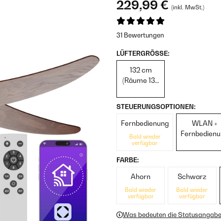
229,99 €
(inkl. MwSt.)
31 Bewertungen
LÜFTERGRÖSSE:
132 cm
(Räume 13–
25 m²)
STEUERUNGSOPTIONEN:
Fernbedienung
WLAN +
Fernbedien
Bald wieder
verfügbar
FARBE:
Ahorn
Schwarz
Bald wieder
Bald wieder
verfügbar
verfügbar
Was bedeuten die Statusangab