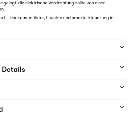
usgelegt; die elektrische Verdrahtung sollte von einer
n.
art – Deckenventilator, Leuchte und smarte Steuerung in
 Details
d