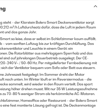
ng
g steht – der Klarstein Bolero Smart Deckenventilator sorgt
10.212 m³/h Luftdurchsatz dafür, dass die Luft in jedem Raum
zient und das ganze Jahr.
 Smart so leise, dass er selbst im Schlafzimmer kaum auffällt.
b – vom sanften Luftzug bis zur kräftigen Durchlüftung. Das
eckenventilator und Leuchte in einem Gerät: ein
onen. Die Rotorblätter aus mehrlagigem Sperrholz und das
 sind auf jahrelangen Dauerbetrieb ausgelegt. Der CE-
t 220–240 V~ / 50–60 Hz. Per mitgelieferter Fernbedienung mit
sich der Ventilator bequem vom Sofa oder Bett aus steuern.
eine Jahreszeit festgelegt: Im Sommer dreht der Motor
uft nach unten. Im Winter läuft er im Reversiermodus – die
Decke sammelt, wird wieder in den Raum verteilt. Das spart
 Heizung höher drehen musst. Mit nur 35 W Leistungsaufnahme
is zu 70–80 % weniger Strom als herkömmliche AC-Motoren.
hlafzimmer, Homeoffice oder Restaurant – der Bolero Smart
wo eine fest montierte Lösung gefragt ist. Die Deckenmontage