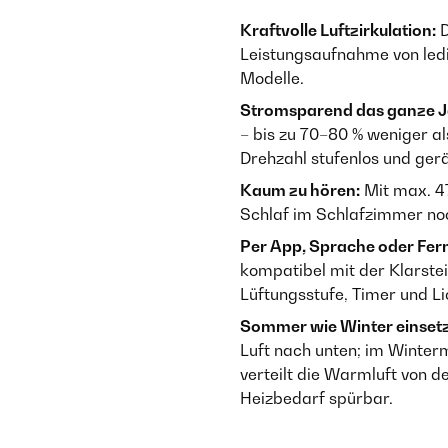
Kraftvolle Luftzirkulation:
D
Leistungsaufnahme von ledig
Modelle.
Stromsparend das ganze J
– bis zu 70–80 % weniger a
Drehzahl stufenlos und ge
Kaum zu hören:
Mit max. 47
Schlaf im Schlafzimmer noc
Per App, Sprache oder Fer
kompatibel mit der Klarst
Lüftungsstufe, Timer und L
Sommer wie Winter einset
Luft nach unten; im Winter
verteilt die Warmluft von 
Heizbedarf spürbar.