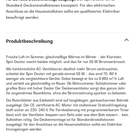
Standard-Deckeninstallationen konzipiert. Für den elektrischen
Anschluss an die Hausinstallation sollte ein qualifizierter Elektriker
beauftragt werden.
Produktbeschreibung
Frische Luft im Sommer, gleichmäßige Wärme im Winter – der Klarstein
Spin Doctor macht beides möglich, und das für nur 55 W Stromverbrauch.
Wo herkömmliche AC-Ventilatoren deutlich mehr Strom verbrauchen,
arbeitet der Spin Doctor mit gerade einmal 55 W – das sind 70–80 %
weniger als vergleichbare Geräte. Dabei bewegt er bis zu 9.963 m³/h Luft
und verteilt sie gleichmäßig im Raum. Ob Wohnzimmer, Schlafzimmer oder
großes Büro mit hoher Decke: Der Deckenventilator sorgt das ganze Jahr
für angenehmes Raumklima, ohne die Stromrechnung spürbar zu belasten.
Die Rotorblätter aus Edelstahl sind auf langlebigen, geräuscharmen Betrieb
ausgelegt. Der CE-zertifizierte AC-Motor mit stufenloser Drehzahlregelung
läuft sicher an 220–240 V. Per Fernbedienung mit programmierbarem Timer
lässt sich der Ventilator bequem vom Sofa oder aus dem Bett steuern – kein
Aufstehen nötig. Die Deckenmontage ist für Standardinstallationen
ausgelegt; für den Anschluss an die Hausinstallation sollte ein Elektriker
hinzugezogen werden.