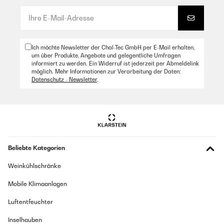
Amazon Benutzer – Bewertung durch Chal-Tec GmbH nicht
eigenständig überprüft
Übersetzen
Ich möchte Newsletter der Chal-Tec GmbH per E-Mail erhalten,
um über Produkte, Angebote und gelegentliche Umfragen
09/06/2020
informiert zu werden. Ein Widerruf ist jederzeit per Abmeldelink
möglich. Mehr Informationen zur Verarbeitung der Daten:
Goede ventilator, de hoogste stand is zeer krachtig. Het
Datenschutz - Newsletter
.
ophangen en aansluiten was redelijk eenvoudig. De standen
schakelaar is mega lelijk. Hier ga ik nog iets anders voor
bedenken.
Amazon Benutzer – Bewertung durch Chal-Tec GmbH nicht
eigenständig überprüft
Übersetzen
Beliebte Kategorien
Weinkühlschränke
Mobile Klimaanlagen
Luftentfeuchter
Inselhauben