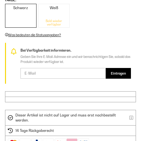
FARBE:
Schwarz
Weiß
Bald wieder
verfügbar
Was bedeuten die Statusangaben?
Bei Verfügbarkeit informieren.
Geben Sie Ihre E-Mail-Adresse ein und wir benachrichtigen Sie, sobald das
Produkt wieder verfügbar ist.
Eintragen
Dieser Artikel ist nicht auf Lager und muss erst nachbestellt
werden.
14 Tage Rückgaberecht