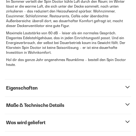
Im Sommer verteilt der Spin Doctor kühle Luft durch den Raum; im Winter
lässt er die warme Luft, die sich unter der Decke sammelt, nach unten
zirkulieren – das reduziert den Heizaufwand spürbar. Wohnzimmer,
Esszimmer, Schlafzimmer, Restaurants, Cafés oder überdachte
Außenbereiche: überall dort, wo dauerhafter Komfort gefragt ist, macht
dieser Deckenventilator eine gute Figur.
Maximale Lautstärke von 60 dB – leiser als ein normales Gespräch.
Elegantes Edelstahlgehäuse, das in jeden Einrichtungsstil passt. Und ein
Energieverbrauch, der selbst bei Dauerbetrieb kaum ins Gewicht fällt. Der
Klarstein Spin Doctor ist keine Saisonlösung – er ist eine dauerhafte
Investition in Wohnkomfort.
Hol dir das ganze Jahr angenehmes Raumklima – bestell den Spin Doctor
heute.
Eigenschaften
Maße & Technische Details
Was wird geliefert