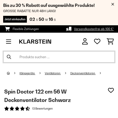
Bis zu 30 % Rabatt auf ausgewählte Produkte!
GROSSE RABATTE NUR 48H LANG!
02
50
16
Jetzt einkaufen
S
M
S
Flexible Zahlungen
Versandkostenfrei ab 100 €*
Klimageräte
Ventilatoren
Deckenventilatoren
Spin Doctor 122 cm 56 W
Deckenventilator Schwarz
13 Bewertungen