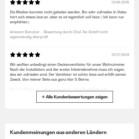
13/06/2025
Die Medien konnten nicht geladen werden. Bin sehr zufrieden In Video
hört sich etwas laut an ,aber es ist eigentlich voll leise :) Ich kann nur
empfehlen:)
Amazon Benutzer – Bewertung durch Chal-Tec GmbH nicht
eigenständig überprüft
22/07/2024
Wir wollten unbedingt einen Deckenventilator für unser Wohnzimmer.
Nach der Installation und der ersten Inbetriebnahme muss ich sagen,
das wir zufrieden sind. Der Ventilator ist schön leise und erfüllt seinen
Zweck. Von meiner Seite aus ganz klar 5 Sterne.
Amazon Benutzer – Bewertung durch Chal-Tec GmbH nicht
eigenständig überprüft
Alle Kundenbewertungen zeigen
17/07/2024
Ventilator ohne Beanstandung das einzige ist der Regler für die
Geschwindigkeit ,der ist leider wirklich sehr billig gemacht (deswegen
Kundenmeinungen aus anderen Ländern
nur 4 Sterne) , aber Funktioniert so wie er soll und bin zufrieden bin
dem Ventilator.