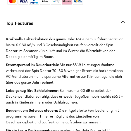
Top-Features
Kraftvolle Luftzirkulation das ganze Jahr:
Mit einem Luftdurchsatz von
bis zu 9.963 m³/h und 3 Geschwindigkeitsstufen verteilt der Spin
Doctor im Sommer kühle Luft und im Winter die Warmluft von der
Decke gleichmäßig im Raum.
Stromsparend im Dauerbetrieb:
Mit nur 55 W Leistungsaufnahme
verbraucht der Spin Doctor 70–80 % weniger Strom als herkömmliche
AC-Ventilatoren – eine sparsame Alternative zur Klimaanlage, die sich
über das ganze Jahr rechnet.
Leise genug fürs Schlafzimmer:
Bei maximal 60 dB arbeitet der
Deckenventilator so ruhig, dass er weder tagsüber noch nachts stört –
auch in Kinderzimmern oder Schlafräumen.
Bequem vom Sofa aus steuern:
Die mitgelieferte Fernbedienung mit
programmierbarem Timer ermöglicht das Einstellen von
Geschwindigkeit und Laufzeit, ohne aufstehen zu müssen.
Für die feste Deckenmontage ausgelegt:
Der Spin Doctor ist für