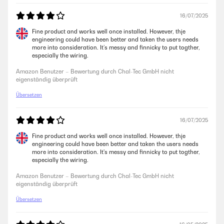
Amazon Benutzer – Bewertung durch Chal-Tec GmbH nicht
16/07/2025
eigenständig überprüft
Fine product and works well once installed. However, thje
engineering could have been better and taken the users needs
more into consideration. It’s messy and finnicky to put togther,
13/07/2024
especially the wiring.
Eetkamer
Amazon Benutzer – Bewertung durch Chal-Tec GmbH nicht
eigenständig überprüft
Amazon Benutzer – Bewertung durch Chal-Tec GmbH nicht
eigenständig überprüft
Übersetzen
12/08/2023
16/07/2025
Installation war kein Problem mit den beigelegten Schrauben. Auf der
Fine product and works well once installed. However, thje
niedrigsten Stufe ist er angenehm leise und bewegt eine gute Summe an
engineering could have been better and taken the users needs
Luft, auf mittel und hoch sieht’s dan schon anders aus finde aber das
more into consideration. It's messy and finnicky to put togther,
die niedrige Stufe ausreicht zumindest für diesen Sommer. Die Kontrolle
especially the wiring.
Einheit für die Wand ist ok nur kommt die in Eierschalenweiss was nich
wirklich passt farblich aber hey Geschmackssache.
Amazon Benutzer – Bewertung durch Chal-Tec GmbH nicht
eigenständig überprüft
Amazon Benutzer – Bewertung durch Chal-Tec GmbH nicht
eigenständig überprüft
Übersetzen