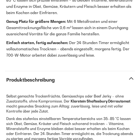
85 °C lassen sich präzise einstellen – so bleiben Vitamine, Mineralstoffe
und Enzyme in Obst, Gemüse, Kräutern und Fleisch besser erhalten als
beim Kochen oder Einfrieren.
Genug Platz für größere Mengen:
Mit 6 Metallrosten und einer
Gesamttrocknungsfläche von 0,6 m² lassen sich in einem Durchgang
ausreichend Vorräte für die ganze Familie herstellen.
Einfach starten, fertig aufwachen:
Der 24-Stunden-Timer ermöglicht
vollautomatisches Trocknen – abends eingestellt, morgens fertig. Der
700-W-Motor arbeitet dabei zuverlässig und leise.
Produktbeschreibung
Selbst gemachte Trockenfrüchte, Gemüsechips oder Beef Jerky – ohne
Zusatzstoffe, ohne Kompromisse. Der
Klarstein Shaftesbury Dörrautomat
macht gesundes Snacking zum Alltag: zuverlässig, leise und mit voller
Kontrolle über jede Zutat.
Dank des stufenlos einstellbaren Temperaturbereichs von 35–85 °C lassen
sich Obst, Gemüse, Kräuter und Fleisch schonend trocknen – Vitamine,
Mineralstoffe und Enzyme bleiben dabei besser erhalten als beim Kochen
oder Einfrieren. Der 24-Stunden-Timer ermöglicht es, die Trocknung abends
zu starten und morgens fertige Vorräte vorzufinden.