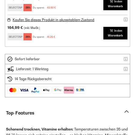
In den
Warenkorb
SELECT25P
-25%
Du sparst:
43,50 €
Kaufen Sie dieses Produkt in akzeptablem Zustand
164,99 €
(inkl. MwSt.)
In den
Warenkorb
SELECT25P
-25%
Du sparst:
41,25 €
Sofort lieferbar
Lieferzeit: 1 Werktag
14 Tage Rückgaberecht
Top-Features
Schonend trocknen, Vitamine erhalten:
Temperaturen zwischen 35 und