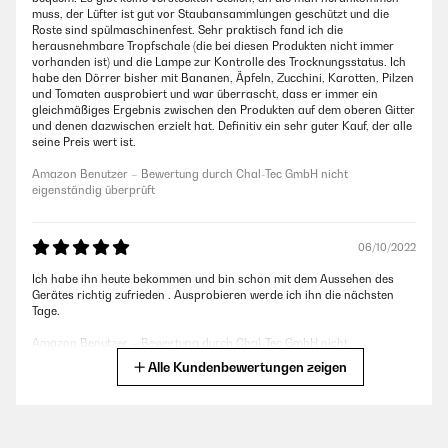
muss, der Lüfter ist gut vor Staubansammlungen geschützt und die
Roste sind spülmaschinenfest. Sehr praktisch fand ich die
herausnehmbare Tropfschale (die bei diesen Produkten nicht immer
vorhanden ist) und die Lampe zur Kontrolle des Trocknungsstatus. Ich
habe den Dörrer bisher mit Bananen, Äpfeln, Zucchini, Karotten, Pilzen
und Tomaten ausprobiert und war überrascht, dass er immer ein
gleichmäßiges Ergebnis zwischen den Produkten auf dem oberen Gitter
und denen dazwischen erzielt hat. Definitiv ein sehr guter Kauf, der alle
seine Preis wert ist.
Amazon Benutzer – Bewertung durch Chal-Tec GmbH nicht
eigenständig überprüft
06/10/2022
Ich habe ihn heute bekommen und bin schon mit dem Aussehen des
Gerätes richtig zufrieden . Ausprobieren werde ich ihn die nächsten
Tage.
Amazon Benutzer – Bewertung durch Chal-Tec GmbH nicht
eigenständig überprüft
Alle Kundenbewertungen zeigen
05/10/2022