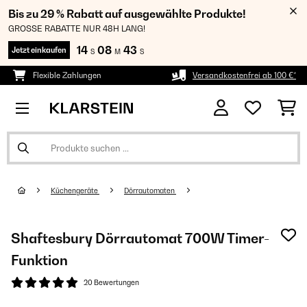
Bis zu 29 % Rabatt auf ausgewählte Produkte!
GROSSE RABATTE NUR 48H LANG!
14
08
43
Jetzt einkaufen
S
M
S
Flexible Zahlungen
Versandkostenfrei ab 100 €*
Küchengeräte
Dörrautomaten
Shaftesbury Dörrautomat 700W Timer-
Funktion
20 Bewertungen