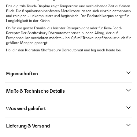
Das digitale Touch-Display zeigt Temperatur und verbleibende Zeit auf einen
Blick. Die 6 spülmaschinenfesten Metallroste lassen sich einzeln entnehmen
und reinigen – unkompliziert und hygienisch. Der Edelstahlkorpus sorgt für
Langlebigkeit in der Küche.
Ob für die ganze Familie, als leichter Reiseproviant oder für Raw-Food-
Rezepte: Der Shaftesbury Dörrautomat passt in jeden Alltag, der auf
Fertigprodukte verzichten möchte – bei 0,6 m² Trocknungsfläche ist auch für
größere Mengen gesorgt.
Hol dir den Klarstein Shaftesbury Dörrautomat und leg noch heute los.
Eigenschaften
Maße & Technische Details
Was wird geliefert
Lieferung & Versand