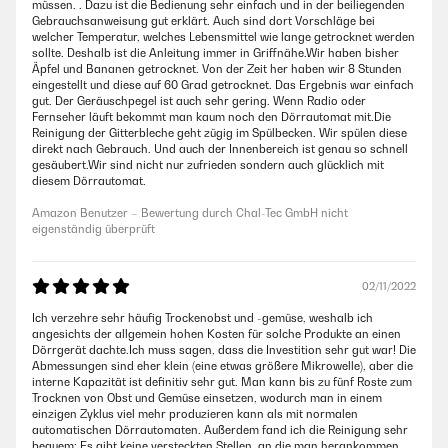
müssen. . Dazu ist die Bedienung sehr einfach und in der beiliegenden
Gebrauchsanweisung gut erklärt. Auch sind dort Vorschläge bei
welcher Temperatur, welches Lebensmittel wie lange getrocknet werden
sollte. Deshalb ist die Anleitung immer in Griffnähe.Wir haben bisher
Äpfel und Bananen getrocknet. Von der Zeit her haben wir 8 Stunden
eingestellt und diese auf 60 Grad getrocknet. Das Ergebnis war einfach
gut. Der Geräuschpegel ist auch sehr gering. Wenn Radio oder
Fernseher läuft bekommt man kaum noch den Dörrautomat mit.Die
Reinigung der Gitterbleche geht zügig im Spülbecken. Wir spülen diese
direkt nach Gebrauch. Und auch der Innenbereich ist genau so schnell
gesäubert.Wir sind nicht nur zufrieden sondern auch glücklich mit
diesem Dörrautomat.
Amazon Benutzer – Bewertung durch Chal-Tec GmbH nicht
eigenständig überprüft
02/11/2022
Ich verzehre sehr häufig Trockenobst und -gemüse, weshalb ich
angesichts der allgemein hohen Kosten für solche Produkte an einen
Dörrgerät dachte.Ich muss sagen, dass die Investition sehr gut war! Die
Abmessungen sind eher klein (eine etwas größere Mikrowelle), aber die
interne Kapazität ist definitiv sehr gut. Man kann bis zu fünf Roste zum
Trocknen von Obst und Gemüse einsetzen, wodurch man in einem
einzigen Zyklus viel mehr produzieren kann als mit normalen
automatischen Dörrautomaten. Außerdem fand ich die Reinigung sehr
bequem: Es gibt keine versteckten Stellen, an die man herankommen