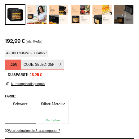
+2
192,99 €
(inkl. MwSt.)
ARTIKELNUMMER: 10040727
-25%
CODE:
SELECT25P
DU SPARST:
48,25 €
Nutzungsbedingungen
FARBE:
Schwarz
Silber-Metallic
Verfügbar
Was bedeuten die Statusangaben?