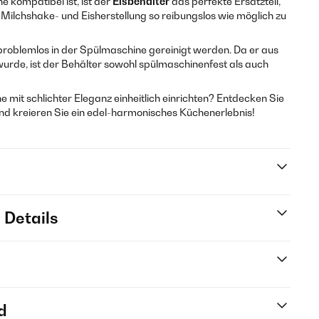
e kompatibel ist, ist der
Eisbehälter
das perfekte Ersatzteil,
 Milchshake- und Eisherstellung so reibungslos wie möglich zu
roblemlos in der Spülmaschine gereinigt werden. Da er aus
wurde, ist der Behälter sowohl spülmaschinenfest als auch
mit schlichter Eleganz einheitlich einrichten? Entdecken Sie
 und kreieren Sie ein edel-harmonisches Küchenerlebnis!
 Details
d