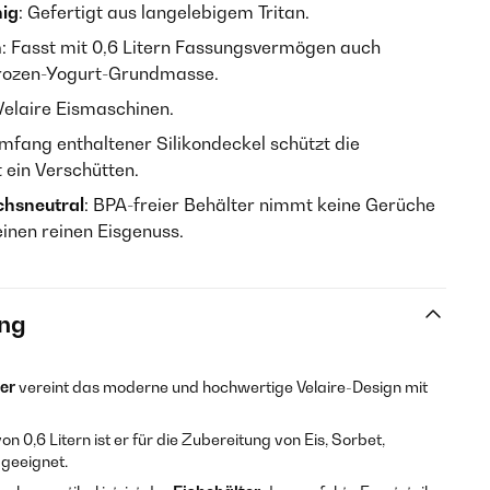
hig
: Gefertigt aus langelebigem Tritan.
n
: Fasst mit 0,6 Litern Fassungsvermögen auch
Frozen-Yogurt-Grundmasse.
 Velaire Eismaschinen.
umfang enthaltener Silikondeckel schützt die
ein Verschütten.
chsneutral
: BPA-freier Behälter nimmt keine Gerüche
inen reinen Eisgenuss.
ng
er
vereint das moderne und hochwertige Velaire-Design mit
0,6 Litern ist er für die Zubereitung von Eis, Sorbet,
geeignet.