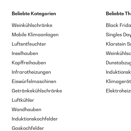
Beliebte Kategorien
Beliebte T
Weinkühlschränke
Black Frid
Mobile Klimaanlagen
Singles Da
Luftentfeuchter
Klarstein 
Inselhauben
Weinkühlsc
Kopffreihauben
Dunstabzug
Infrarotheizungen
Induktionsk
Eiswürfelmaschinen
Klimagerät
Getränkekühlschränke
Elektroheiz
Luftkühler
Wandhauben
Induktionskochfelder
Gaskochfelder