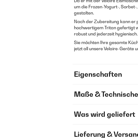
Da er mit der Velaire Eismaschin
um die Frozen-Yogurt-, Sorbet-,
gestalten.
Nach der Zubereitung kann er p
hochwertigem Tritan gefertigt 
robust und jederzeit hygienisch.
Sie möchten Ihre gesamte Küche 
jetzt all unsere Velaire-Geräte
Eigenschaften
Maße & Technische
Was wird geliefert
Lieferung & Versan