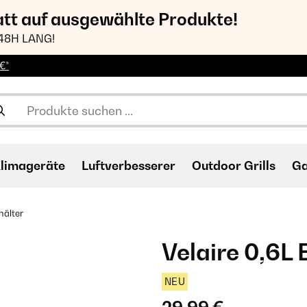
att auf ausgewählte Produkte!
48H LANG!
€*
limageräte
Luftverbesserer
Outdoor Grills
Ga
hälter
Velaire 0,6L 
NEU