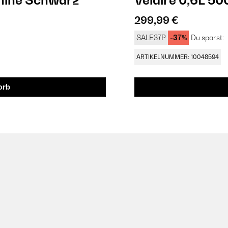
hine Schwarz
Velaire 0,6L 5
299,99 €
SALE37P
-37%
Du sparst:
ARTIKELNUMMER: 10048594
orb