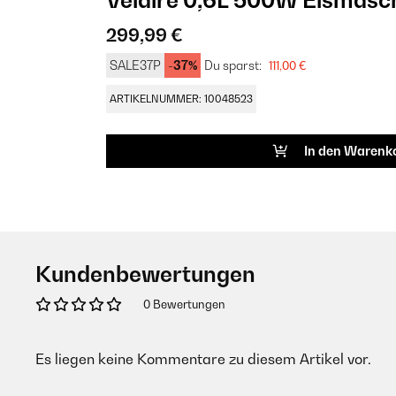
Velaire 0,6L 500W Eismasc
299,99 €
SALE37P
-37%
Du sparst:
111,00 €
ARTIKELNUMMER: 10048523
In den Warenk
Kundenbewertungen
0 Bewertungen
Es liegen keine Kommentare zu diesem Artikel vor.