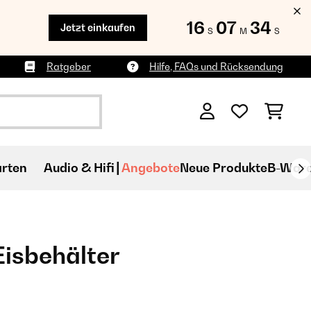
16
07
33
Jetzt einkaufen
S
M
S
Ratgeber
Hilfe, FAQs und Rücksendung
rten
Audio & Hifi
Angebote
Neue Produkte
B-War
Eisbehälter