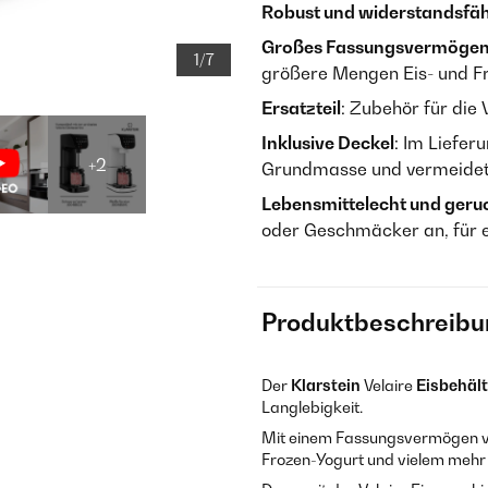
Robust und widerstandsfä
Großes Fassungsvermöge
1/7
größere Mengen Eis- und 
Ersatzteil
: Zubehör für die
Inklusive Deckel
: Im Liefer
+2
Grundmasse und vermeidet 
Lebensmittelecht und geru
oder Geschmäcker an, für e
Produktbeschreibu
Der
Klarstein
Velaire
Eisbehält
Langlebigkeit.
Mit einem Fassungsvermögen von 
Frozen-Yogurt und vielem mehr 