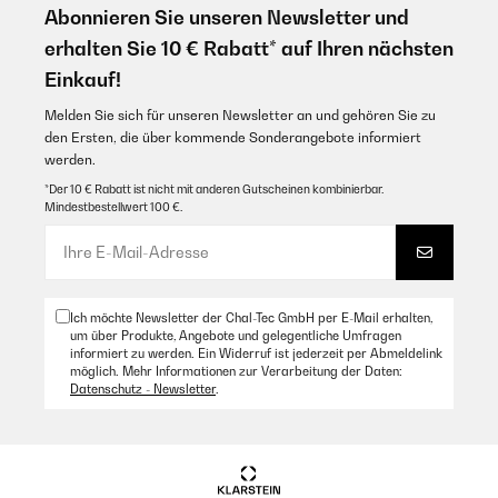
et coupe la production de glaçons. Mauvais conception. Mauvais
Abonnieren Sie unseren Newsletter und
service. A éviter
erhalten Sie 10 € Rabatt* auf Ihren nächsten
_______________________________
Einkauf!
===============================
RÉPONDRE
Melden Sie sich für unseren Newsletter an und gehören Sie zu
===============================
den Ersten, die über kommende Sonderangebote informiert
Cher client,
werden.
Nous sommes désolés que vous ayez eu une expérience
*Der 10 € Rabatt ist nicht mit anderen Gutscheinen kombinierbar.
insatisfaisante avec notre produit. Nous vous remercions de nous
Mindestbestellwert 100 €.
avoir fait part de vos commentaires, car ils nous permettent
d’identifier les domaines nécessitant des améliorations urgentes.
Concernant les problèmes que vous mentionnez avec la
production des glaçons et le fonctionnement du capteur, nous
souhaiterions vous offrir une assistance directe pour résoudre
Ich möchte Newsletter der Chal-Tec GmbH per E-Mail erhalten,
cette situation. Veuillez contacter notre service client, nous
um über Produkte, Angebote und gelegentliche Umfragen
serons ravis de pouvoir vous aider.
informiert zu werden. Ein Widerruf ist jederzeit per Abmeldelink
möglich. Mehr Informationen zur Verarbeitung der Daten:
Notre engagement est d’améliorer continuellement et de fournir
Datenschutz - Newsletter
.
un service à la hauteur de vos attentes.
Cordialement,
Votre équipe Klarstein
_______________________________