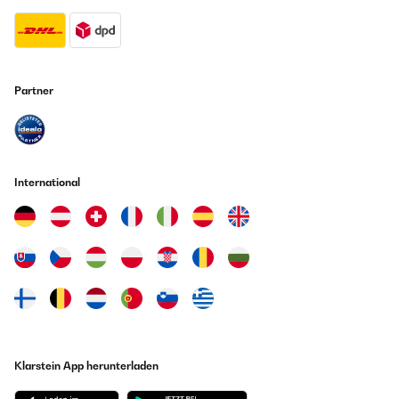
queremos servirnos.Sin duda la recomiendo!
Amazon Benutzer – Bewertung durch Chal-Tec GmbH nicht
eigenständig überprüft
Übersetzen
Partner
03/09/2022
Pas satisfait du produit, une première machine avec glaçons "ice
clear", achetée chez le même fournisseur et qui était tombée en
panne, fut retournée et remboursée (sans trop de difficulté).
International
Rachat de celle-ci qui est mécaniquement est exactement la
même, à savoir glaçons carrés qui tombent en blocs absolument
inutilisables sous cette forme. Je pensais, en lisant le descriptif
de cette machine, avoir des glaçons utilisables et surtout
détachés, il n'en ai rien. En fait j'ai reçu une machine identique,
équipée il est vrai d'un système de broyage, c'est vraiment du
broyage, pratiquement du rapage, peu d'intérêt pour ce gadjet.
J'ai accordé 4 étoiles parce que le vendeur respecte ses
conditions de garantie et que les livraisons sont sérieuses.
Dommage pour le produit.
Amazon Benutzer – Bewertung durch Chal-Tec GmbH nicht
eigenständig überprüft
Klarstein App herunterladen
Übersetzen