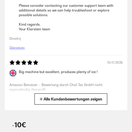
Please consider contacting our customer support team with
additional details so we can help troubleshoot or explore
possible solutions.
Kind regards,
Your Klarstein team
Dimitrij
Übersetzen
10/11/2025
Big machine but excellent, produces plenty of ice !
Amazon Benutzer – Bewertung durch Chal-Tec GmbH nicht
eigenständig überprüft
Alle Kundenbewertungen zeigen
Übersetzen
03/09/2025
-10€
Produit des glaçons de manière aléaroire, la pompe à eau se
désamorce, le détecteur de niveau de glaçons reste bloqué en bas