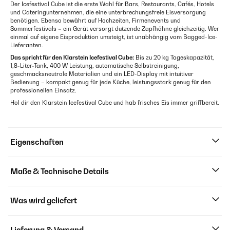
Der Icefestival Cube ist die erste Wahl für Bars, Restaurants, Cafés, Hotels
und Cateringunternehmen, die eine unterbrechungsfreie Eisversorgung
benötigen. Ebenso bewährt auf Hochzeiten, Firmenevents und
Sommerfestivals – ein Gerät versorgt dutzende Zapfhähne gleichzeitig. Wer
einmal auf eigene Eisproduktion umsteigt, ist unabhängig vom Bagged-Ice-
Lieferanten.
Das spricht für den Klarstein Icefestival Cube:
Bis zu 20 kg Tageskapazität,
1,8-Liter-Tank, 400 W Leistung, automatische Selbstreinigung,
geschmacksneutrale Materialien und ein LED-Display mit intuitiver
Bedienung – kompakt genug für jede Küche, leistungsstark genug für den
professionellen Einsatz.
Hol dir den Klarstein Icefestival Cube und hab frisches Eis immer griffbereit.
Eigenschaften
Maße & Technische Details
Was wird geliefert
Lieferung & Versand