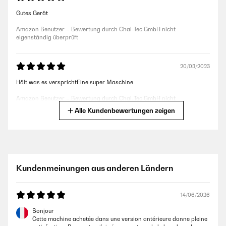
Gutes Gerät
Amazon Benutzer – Bewertung durch Chal-Tec GmbH nicht
eigenständig überprüft
20/03/2023
Hält was es versprichtEine super Maschine
Amazon Benutzer – Bewertung durch Chal-Tec GmbH nicht
eigenständig überprüft
Alle Kundenbewertungen zeigen
09/08/2022
Das Abziehen ist nicht wirklich einfach. Reste an den Rändern bleiben
kleben.
Kundenmeinungen aus anderen Ländern
Amazon Benutzer – Bewertung durch Chal-Tec GmbH nicht
eigenständig überprüft
14/06/2026
Bonjour
30/07/2022
Cette machine achetée dans une version antérieure donne pleine