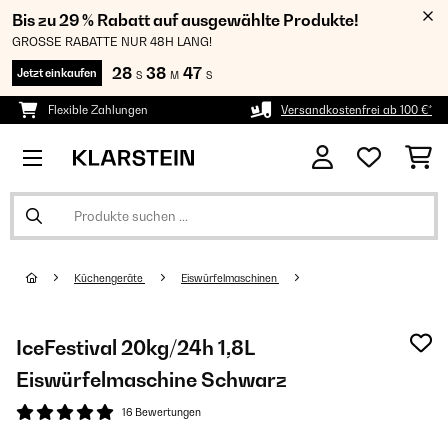
Bis zu 29 % Rabatt auf ausgewählte Produkte!
GROSSE RABATTE NUR 48H LANG!
28
38
47
Jetzt einkaufen
S
M
S
Flexible Zahlungen
Versandkostenfrei ab 100 €*
Küchengeräte
Eiswürfelmaschinen
IceFestival 20kg/24h 1,8L
Eiswürfelmaschine Schwarz
16 Bewertungen