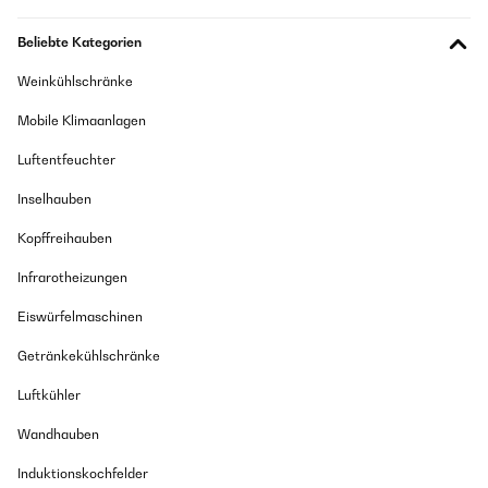
Fabrice
Übersetzen
Beliebte Kategorien
Weinkühlschränke
23/12/2024
Mobile Klimaanlagen
Parece una maquina de buena calidad, funciona muy bien hasta
el momento.
Luftentfeuchter
Amazon Benutzer – Bewertung durch Chal-Tec GmbH nicht
eigenständig überprüft
Inselhauben
Übersetzen
Kopffreihauben
Infrarotheizungen
15/12/2024
Eiswürfelmaschinen
Perfetto per la produzione di cubetti di ghiaccio
Getränkekühlschränke
Amazon Benutzer – Bewertung durch Chal-Tec GmbH nicht
eigenständig überprüft
Luftkühler
Übersetzen
Wandhauben
08/11/2024
Induktionskochfelder