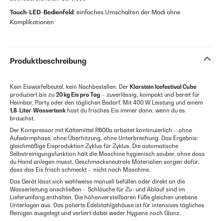
Touch-LED-Bedienfeld
: einfaches Umschalten der Modi ohne
Komplikationen
Produktbeschreibung
Kein Eiswürfelbeutel, kein Nachbestellen: Der
Klarstein Icefestival Cube
produziert bis zu
20 kg Eis pro Tag
– zuverlässig, kompakt und bereit für
Heimbar, Party oder den täglichen Bedarf. Mit 400 W Leistung und einem
1,8-Liter-Wassertank
hast du frisches Eis immer dann, wenn du es
brauchst.
Der Kompressor mit Kältemittel R600a arbeitet kontinuierlich – ohne
Aufwärmphase, ohne Überhitzung, ohne Unterbrechung. Das Ergebnis:
gleichmäßige Eisproduktion Zyklus für Zyklus. Die automatische
Selbstreinigungsfunktion hält die Maschine hygienisch sauber, ohne dass
du Hand anlegen musst. Geschmacksneutrale Materialien sorgen dafür,
dass das Eis frisch schmeckt – nicht nach Maschine.
Das Gerät lässt sich wahlweise manuell befüllen oder direkt an die
Wasserleitung anschließen – Schläuche für Zu- und Ablauf sind im
Lieferumfang enthalten. Die höhenverstellbaren Füße gleichen unebene
Unterlagen aus. Das polierte Edelstahlgehäuse ist für intensives tägliches
Reinigen ausgelegt und verliert dabei weder Hygiene noch Glanz.