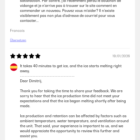
satisfaction. Par contre, j'ai récemment perdu le bouchon de
Ich bin sehr zu frieden mit dieser Eismaschine! Ich hatte vorher einige
vidange et je n'arrive pas à trouver sur le site comment en
andere kleinere Geräte und war eigentlich immer unzufrieden. Sie
commander un nouveau. Pouvez vous m'aider? Il n'existe
haben meistens sehr lange gebraucht um Eis herzustellen. Nicht so bei
visiblement pas non plus d'adresse de courriel pour vous
diesem Gerät! Zum einen ist es das über Nacht nicht mal alle Eiswürfel
contacter...
schmelzen und sich immer noch welche in der Maschine befinden. Und
selbst wenn man sie neu startet dauert es wohl keine zehn Minuten bis
Francois
man das erste große Getränk mit Eiswürfeln zubereiten kann. Der feste
Wasseranschluss ist klasse! Damit muss man nie wieder manuell
Übersetzen
Wasser nachfüllen, kann es aber trotzdem machen wenn man keinen
Wasseranschluss hat. Zudem stellt die Maschine auch shaved ice her
was Klasse ist. Einen Stern Abzug gibt es trotzdem. Zum einen wegen
19/01/2026
dem zu kleinen Fach für das shaved ice und zum zweiten befindet sich
im Fach für das shaved ice ein Loch welches einfach durch die
It takes 40 minutes to get ice, and the ice starts melting right
Maschine durch geht. Wenn man also shaved ice hergestellt wurde und
away.
das Eis dort drin mit der Zeit schmilzt läuft das Wasser einfach unter
-----------------------------------
der Maschine aus. Das hätte anders gelöst werden können. Ansonsten
Dear Dimitrij,
bin ich sehr zufrieden!
Thank you for taking the time to share your feedback. We are
Amazon Benutzer – Bewertung durch Chal-Tec GmbH nicht
sorry to hear that the ice production time did not meet your
eigenständig überprüft
expectations and that the ice began melting shortly after being
made.
Ice production and retention can be affected by factors such as
ambient temperature, water temperature, and ventilation around
the unit. That said, your experience is important to us, and we
would appreciate the opportunity to review this further and
assist you.