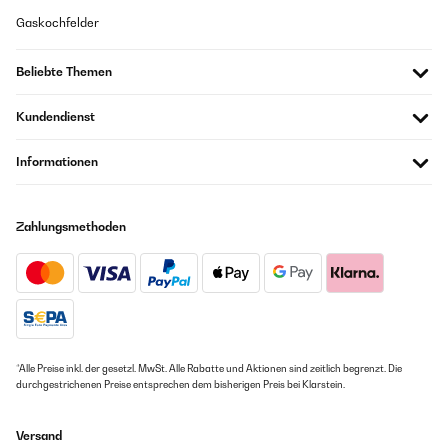
Fonctionne très bien ,rapide . Dommage petite rayure ( mais bien
Gaskochfelder
visible ) sur la face avant et rien qui maintien la petite porte de la
glace pilée.
Beliebte Themen
Amazon Benutzer – Bewertung durch Chal-Tec GmbH nicht
eigenständig überprüft
Kundendienst
Übersetzen
Informationen
03/08/2024
Hace un par de años nos regalaron una maquina de hielo de otra
marca y de menor capacidad (12kg). La teníamos 24h encendida
Zahlungsmethoden
y la usa amos todo el año porque en casa tomamos hielo con
casi cualquier bebida... Aquella máquina se nos estropeó un par
de veces en dos años.... Por suerte lo cubrió la garantía vez al
cabo de 10 meses, la enviamos a reparar en garantía y nos
llegaron a enviar una nueva unidad al no poder repararla.
Finalmente al cabo de un año la unidad de repuesto se volvió a
estropear... Ya fuera de garantía no pudiendo repararla.En base
a la experiencia anterior decidimos cambiar de marca y comprar
una de mayor capacidad porque asumimos que a mayor
*Alle Preise inkl. der gesetzl. MwSt. Alle Rabatte und Aktionen sind zeitlich begrenzt. Die
capacidad mayor robustez de materiales.Pues bien, creo que con
durchgestrichenen Preise entsprechen dem bisherigen Preis bei Klarstein.
este modelo hemos acertado de pleno! Hace el hielo más grande,
más frío y más rápido que la antigua máquina. Además al tener
más capacidad, es más prácticacuando somos varios los que
Versand