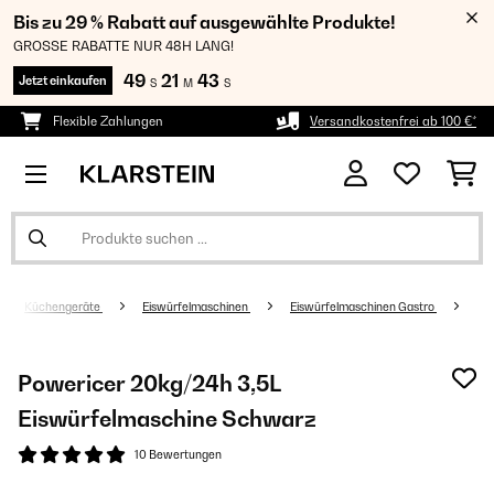
Bis zu 29 % Rabatt auf ausgewählte Produkte!
GROSSE RABATTE NUR 48H LANG!
49
21
42
Jetzt einkaufen
S
M
S
Flexible Zahlungen
Versandkostenfrei ab 100 €*
Küchengeräte
Eiswürfelmaschinen
Eiswürfelmaschinen Gastro
Powericer 20kg/24h 3,5L
Eiswürfelmaschine Schwarz
10 Bewertungen