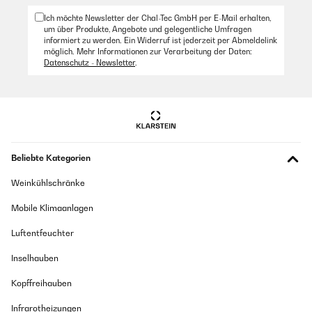
destinata ad un utilizzo continuo all'interno di una palestra
Ich möchte Newsletter der Chal-Tec GmbH per E-Mail erhalten,
sportiva.
um über Produkte, Angebote und gelegentliche Umfragen
informiert zu werden. Ein Widerruf ist jederzeit per Abmeldelink
Amazon Benutzer – Bewertung durch Chal-Tec GmbH nicht
möglich. Mehr Informationen zur Verarbeitung der Daten:
eigenständig überprüft
Datenschutz - Newsletter
.
Übersetzen
Beliebte Kategorien
Weinkühlschränke
Mobile Klimaanlagen
Luftentfeuchter
Inselhauben
Kopffreihauben
Infrarotheizungen