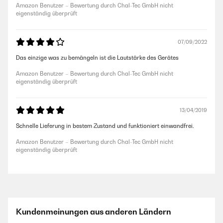
Amazon Benutzer – Bewertung durch Chal-Tec GmbH nicht
eigenständig überprüft
07/09/2022
Das einzige was zu bemängeln ist die Lautstärke des Gerätes
Amazon Benutzer – Bewertung durch Chal-Tec GmbH nicht
eigenständig überprüft
13/04/2019
Schnelle Lieferung in bestem Zustand und funktioniert einwandfrei.
Amazon Benutzer – Bewertung durch Chal-Tec GmbH nicht
eigenständig überprüft
Kundenmeinungen aus anderen Ländern