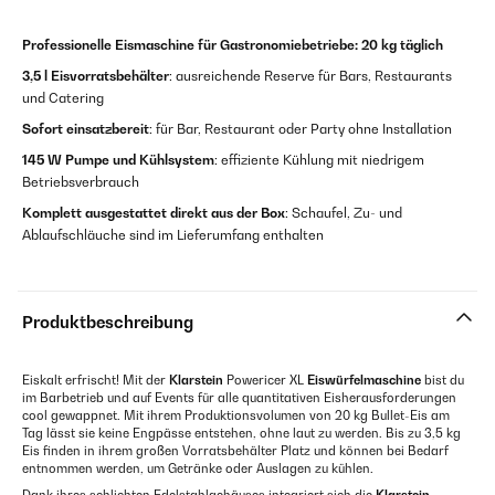
Professionelle Eismaschine für Gastronomiebetriebe:
20 kg täglich
3,5 l Eisvorratsbehälter
: ausreichende Reserve für Bars, Restaurants
und Catering
Sofort einsatzbereit
: für Bar, Restaurant oder Party ohne Installation
145 W Pumpe und Kühlsystem
: effiziente Kühlung mit niedrigem
Betriebsverbrauch
Komplett ausgestattet direkt aus der Box
: Schaufel, Zu- und
Ablaufschläuche sind im Lieferumfang enthalten
Produktbeschreibung
Eiskalt erfrischt! Mit der
Klarstein
Powericer XL
Eiswürfelmaschine
bist du
im Barbetrieb und auf Events für alle quantitativen Eisherausforderungen
cool gewappnet. Mit ihrem Produktionsvolumen von 20 kg Bullet-Eis am
Tag lässt sie keine Engpässe entstehen, ohne laut zu werden. Bis zu 3,5 kg
Eis finden in ihrem großen Vorratsbehälter Platz und können bei Bedarf
entnommen werden, um Getränke oder Auslagen zu kühlen.