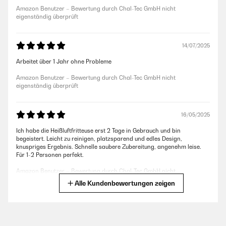
Amazon Benutzer – Bewertung durch Chal-Tec GmbH nicht
eigenständig überprüft
14/07/2025
Arbeitet über 1 Jahr ohne Probleme
Amazon Benutzer – Bewertung durch Chal-Tec GmbH nicht
eigenständig überprüft
16/05/2025
Ich habe die Heißluftfritteuse erst 2 Tage in Gebrauch und bin
begeistert. Leicht zu reinigen, platzsparend und edles Design,
knuspriges Ergebnis. Schnelle saubere Zubereitung, angenehm leise.
Für 1-2 Personen perfekt.
Amazon Benutzer – Bewertung durch Chal-Tec GmbH nicht
eigenständig überprüft
Alle Kundenbewertungen zeigen
14/01/2025
Sehr zufriden mit dem Resultat verschiedener Speisen, leicht zu