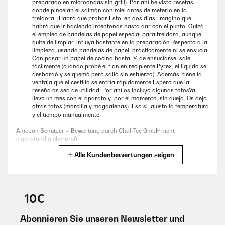
preparado en microondas sin grill). Por ahí he visto recetas
eigenständig überprüft
donde pincelan el salmón con miel antes de meterlo en la
freidora. ¡Habrá que probar!Esto, en dos días. Imagino que
habrá que ir haciendo intentonas hasta dar con el punto. Quizá
el empleo de bandejas de papel especial para freidora, aunque
04/10/2023
quite de limpiar, influya bastante en la preparación.Respecto a la
Die Heisluftfritteuse ist in Ordnung und Funktioniert einwandfrei nur die
limpieza, usando bandejas de papel, prácticamente ni se ensucia.
Angabe der Abmessungen stimmen nicht 24cm höhe ind nicht zu
Con pasar un papel de cocina basta. Y, de ensuciarse, sale
finden.
fácilmente (cuando probé el flan en recipiente Pyrex, el líquido se
desbordó y se quemó pero salió sin esfuerzo). Además, tiene la
Bernd
ventaja que el cestillo se enfría rápidamente.Espero que la
reseña os sea de utilidad. Por ahí os incluyo algunas fotosYa
llevo un mes con el aparato y, por el momento, sin queja. Os dejo
otras fotos (morcilla y magdalenas). Eso sí, ajusto la temperatura
25/09/2023
y el tiempo manualmente
Ich bin total zufrieden mit dem Luftfritteuse. Ich hatte lange Zeit Zweifel
Amazon Benutzer – Bewertung durch Chal-Tec GmbH nicht
und habe sie schließlich gekauft ... und das ist einfach erstaunlich! Das
eigenständig überprüft
Produkt kocht super schnell und der Geschmack des Essens ist, als
wäre es wirklich frittiert worden. Das ist auch eine gültige Alternative
Alle Kundenbewertungen zeigen
Übersetzen
für den Ofen und nicht nur für die Fritteuse/Pfanne. Die Fritteuse ist
perfekt für 2 oder 3 Personen und klein genug, um in einer Ecke der
Küche zu stehen. Sie ist leicht zu reinigen und kann sogar in die
03/12/2024
Spülmaschine gestellt werden ... selbst in meiner, die klein ist.Ich bin
völlig zufrieden und der Preis ist auch sehr vernünftig, daher kann ich
-10€
Yo he recibido este producto hace 2 días, así que estoy en fase de
dieses Produkt uneingeschränkt empfehlen!
prueba. La freidora vino muy bien empaquetada: en su propia
caja y, ésta, dentro de otra. También vino en el plazo establecido.
Amazon Benutzer – Bewertung durch Chal-Tec GmbH nicht
Abonnieren Sie unseren Newsletter und
Eso sí, la empresa encargada del transporte (GLS) de pena!. Dos
eigenständig überprüft