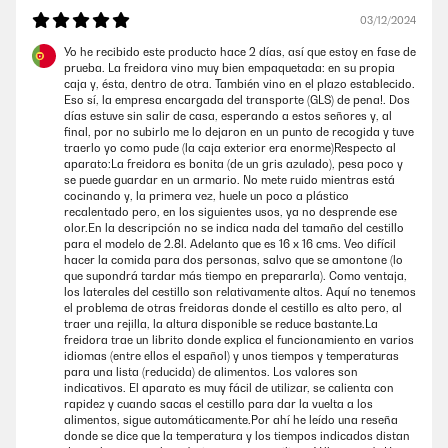
03/12/2024
21/11/2024
Yo he recibido este producto hace 2 días, así que estoy en fase de
prueba. La freidora vino muy bien empaquetada: en su propia
Ein schöner kleiner Air Fryer, sehr gute Qualität und leise.
caja y, ésta, dentro de otra. También vino en el plazo establecido.
Eso sí, la empresa encargada del transporte (GLS) de pena!. Dos
Amazon Benutzer – Bewertung durch Chal-Tec GmbH nicht
días estuve sin salir de casa, esperando a estos señores y, al
eigenständig überprüft
final, por no subirlo me lo dejaron en un punto de recogida y tuve
traerlo yo como pude (la caja exterior era enorme)Respecto al
aparato:La freidora es bonita (de un gris azulado), pesa poco y
15/11/2024
se puede guardar en un armario. No mete ruido mientras está
cocinando y, la primera vez, huele un poco a plástico
Danke für die so schnelle Antwort und Support einfach vorbildlich
recalentado pero, en los siguientes usos, ya no desprende ese
superBesser geht nicht.Ich bin begeistert
olor.En la descripción no se indica nada del tamaño del cestillo
para el modelo de 2.8l. Adelanto que es 16 x 16 cms. Veo difícil
Amazon Benutzer – Bewertung durch Chal-Tec GmbH nicht
hacer la comida para dos personas, salvo que se amontone (lo
eigenständig überprüft
que supondrá tardar más tiempo en prepararla). Como ventaja,
los laterales del cestillo son relativamente altos. Aquí no tenemos
el problema de otras freidoras donde el cestillo es alto pero, al
traer una rejilla, la altura disponible se reduce bastante.La
14/11/2024
freidora trae un librito donde explica el funcionamiento en varios
idiomas (entre ellos el español) y unos tiempos y temperaturas
Ich habe ihn nun seit n paar Monaten und er macht super Arbeit.Sehr
para una lista (reducida) de alimentos. Los valores son
angenehm leise backt alles perfekt und ist Spülmaschinenfest
indicativos. El aparato es muy fácil de utilizar, se calienta con
rapidez y cuando sacas el cestillo para dar la vuelta a los
Amazon Benutzer – Bewertung durch Chal-Tec GmbH nicht
alimentos, sigue automáticamente.Por ahí he leído una reseña
eigenständig überprüft
donde se dice que la temperatura y los tiempos indicados distan