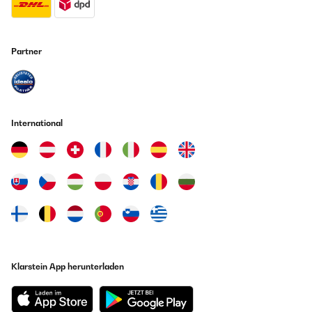
Ideal for one person
Amazon Benutzer – Bewertung durch Chal-Tec GmbH nicht
Partner
eigenständig überprüft
Übersetzen
19/12/2023
International
Nem 2,8 kg !
Zsuzsanna
Übersetzen
18/10/2023
Des frites bien croustillantes et dorées sans d'huile, le rêve, j'ai
retrouvé le plaisir de manger des frites grâce à cette friteuse, moi
Klarstein App herunterladen
qui n'en mangeait plus depuis des années car trop grassesGrand
volume de cuisson, on peut faire une quantité suffisante de frites
pour 4 personnes sans problème, super pour faire réchauffer des
nems et des samoussas sans huileTempérature réglable avec ses