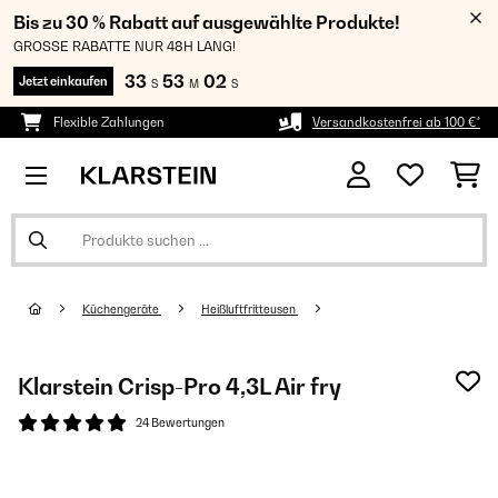
Bis zu 30 % Rabatt auf ausgewählte Produkte!
GROSSE RABATTE NUR 48H LANG!
33
53
02
Jetzt einkaufen
S
M
S
Flexible Zahlungen
Versandkostenfrei ab 100 €*
Küchengeräte
Heißluftfritteusen
Klarstein Crisp-Pro 4,3L Air fry
24 Bewertungen