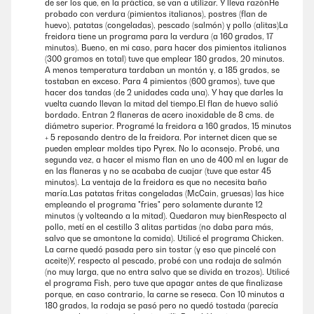
de ser los que, en la práctica, se van a utilizar. Y lleva razónHe
probado con verdura (pimientos italianos), postres (flan de
14/06/2024
huevo), patatas (congeladas), pescado (salmón) y pollo (alitas)La
freidora tiene un programa para la verdura (a 160 grados, 17
Es hat lange gedauert, bis ich mich entschieden habe, welche
minutos). Bueno, en mi caso, para hacer dos pimientos italianos
Heißluftfriteuse ich kaufe. Und ich habe mich anscheinend richtig
(300 gramos en total) tuve que emplear 180 grados, 20 minutos.
entschieden. Das Gerät ist oft im Einsatz, nicht laut, nicht wackelig und
A menos temperatura tardaban un montón y, a 185 grados, se
sieht elegant aus, im Gegensatz zu einigen anderen wuchtigen Geräten,
tostaban en exceso. Para 4 pimientos (600 gramos), tuve que
die ich mir in dieser Größe angeschaut hatte. Ich bin sehr glücklich
hacer dos tandas (de 2 unidades cada una). Y hay que darles la
damit, nicht immer für ein ein- bis zwei Personen Essen den Gas-
vuelta cuando llevan la mitad del tiempo.El flan de huevo salió
Backofen anzuwerfen. Kartoffeln, Gemüse, Käse, Blätterteig… alles wird
bordado. Entran 2 flaneras de acero inoxidable de 8 cms. de
knusprig und danach sind die Teile super zu reinigen. Ich kann es nur
diámetro superior. Programé la freidora a 160 grados, 15 minutos
empfehlen.
+ 5 reposando dentro de la freidora. Por internet dicen que se
pueden emplear moldes tipo Pyrex. No lo aconsejo. Probé, una
Amazon Benutzer – Bewertung durch Chal-Tec GmbH nicht
segunda vez, a hacer el mismo flan en uno de 400 ml en lugar de
eigenständig überprüft
en las flaneras y no se acababa de cuajar (tuve que estar 45
minutos). La ventaja de la freidora es que no necesita baño
maría.Las patatas fritas congeladas (McCain, gruesas) las hice
empleando el programa "fries" pero solamente durante 12
19/04/2024
minutos (y volteando a la mitad). Quedaron muy bienRespecto al
pollo, metí en el cestillo 3 alitas partidas (no daba para más,
Die Heißluftfritteuse funktioniert sehr gut, Rezepte und Beschreibung
salvo que se amontone la comida). Utilicé el programa Chicken.
sind eine Katastrophe. Tipps und Rezepte muss man sich also
La carne quedó pasada pero sin tostar (y eso que pincelé con
woanders besorgen.Mit der Leistung bin ich sehr zufrieden, es ist
aceite)Y, respecto al pescado, probé con una rodaja de salmón
meine erste Heißluftfritteuse, der Frittierkorb ist so groß, dass er, wie
(no muy larga, que no entra salvo que se divida en trozos). Utilicé
von mir gewünscht, für zwei Personen reicht. Bisher bin ich sehr
el programa Fish, pero tuve que apagar antes de que finalizase
zufrieden.
porque, en caso contrario, la carne se reseca. Con 10 minutos a
180 grados, la rodaja se pasó pero no quedó tostada (parecía
Amazon Benutzer – Bewertung durch Chal-Tec GmbH nicht