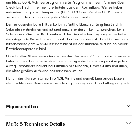
um bis zu 80 %. Acht vorprogrammierte Programme – von Pommes über
Steak bis Fisch – nehmen die Tüftelei aus dem Kochalltag. Wer es lieber
individuell mag, stellt Temperatur (80–200 °C) und Zeit (bis 60 Minuten)
selbst ein. Das Ergebnis ist jedes Mal reproduzierbar.
Der herausnehmbare Frittierkorb mit Antihaftbeschichtung lässt sich in
Sekunden entnehmen und ist spülmaschinenfest – kein Einweichen, kein
Schrubben. Wird der Korb während des Betriebs herausgezogen, schaltet
die integrierte Sicherheitsautomatik das Gerät sofort ab. Das Gehäuse aus
hitzebeständigem ABS-Kunststoff bleibt an der Außenseite auch bei voller
Betriebstemperatur kühl.
Ob schnelles Abendessen für die Familie, Reste vom Vortag aufwärmen oder
kalorienarme Gerichte für den Trainingstag – die Crisp-Pro passt in jeden
Alltag. Besonders beliebt bei Familien mit Kindern, Fitness-Fans und allen,
die ohne großen Aufwand besser essen wollen.
Hol dir die Klarstein Crisp-Pro 4,3L Air fry und genieß knuspriges Essen
ohne schlechtes Gewissen – zuverlässig, leistungsstark und alltagstauglich.
Eigenschaften
Maße & Technische Details