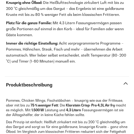
Knusprig ohne Ölbad:
Die Heißlufttechnologie zirkuliert Luft mit bis zu
200 °C gleichmäßig um das Gargut – das Ergebnis ist eine goldbraune
Kruste mit bis zu 80 % weniger Fett als beim klassischen Frittieren.
Platz für die ganze Familie:
Mit 4,3 Litern Fassungsvermögen passen
große Portionen auf einmal in den Korb – ideal für Familien oder wenn
Gäste kommen.
Immer die richtige Einstellung:
Acht vorprogrammierte Programme –
Pommes, Hähnchen, Steak, Fisch und mehr – übernehmen die Arbeit
automatisch. Wer lieber selbst entscheidet, stellt Temperatur (80–200
°C) und Timer (1–60 Minuten) manuell ein.
Produktbeschreibung
Pommes, Chicken Wings, Fischstäbchen – knusprig wie aus der Fritteuse,
aber mit bis zu
75 % weniger Fett
: Die
Klarstein Crisp-Pro 4,3L Air fry
macht
es möglich. Mit
1.500 W
Leistung und
4,3 Litern
Fassungsvermögen ist sie
der Alltagshelfer, der in keine Küche fehlen sollte.
Das Prinzip ist einfach: Heißluft zirkuliert mit bis zu 200 °C gleichmäßig um
das Gargut und sorgt so für eine goldbraune, knusprige Kruste – ganz ohne
Ölbad. Im Vergleich zum klassischen Frittieren reduziert sich der Fettgehalt