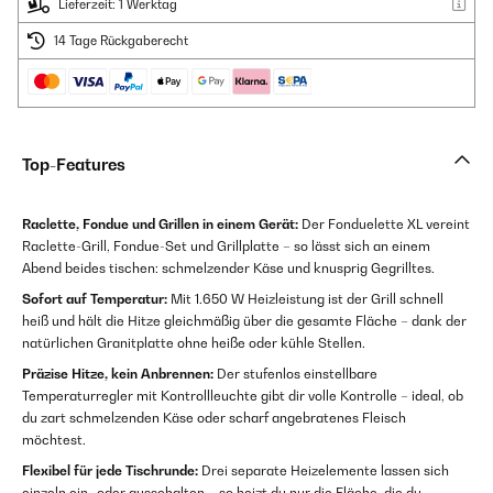
Lieferzeit: 1 Werktag
14 Tage Rückgaberecht
Top-Features
Raclette, Fondue und Grillen in einem Gerät:
Der Fonduelette XL vereint
Raclette-Grill, Fondue-Set und Grillplatte – so lässt sich an einem
Abend beides tischen: schmelzender Käse und knusprig Gegrilltes.
Sofort auf Temperatur:
Mit 1.650 W Heizleistung ist der Grill schnell
heiß und hält die Hitze gleichmäßig über die gesamte Fläche – dank der
natürlichen Granitplatte ohne heiße oder kühle Stellen.
Präzise Hitze, kein Anbrennen:
Der stufenlos einstellbare
Temperaturregler mit Kontrollleuchte gibt dir volle Kontrolle – ideal, ob
du zart schmelzenden Käse oder scharf angebratenes Fleisch
möchtest.
Flexibel für jede Tischrunde:
Drei separate Heizelemente lassen sich
einzeln ein- oder ausschalten – so heizt du nur die Fläche, die du