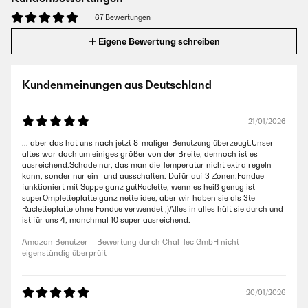
67 Bewertungen
Eigene Bewertung schreiben
Kundenmeinungen aus Deutschland
21/01/2026
... aber das hat uns nach jetzt 8-maliger Benutzung überzeugt.Unser
altes war doch um einiges größer von der Breite, dennoch ist es
ausreichend.Schade nur, das man die Temperatur nicht extra regeln
kann, sonder nur ein- und ausschalten. Dafür auf 3 Zonen.Fondue
funktioniert mit Suppe ganz gutRaclette, wenn es heiß genug ist
superOmpletteplatte ganz nette idee, aber wir haben sie als 3te
Racletteplatte ohne Fondue verwendet ;)Alles in alles hält sie durch und
ist für uns 4, manchmal 10 super ausreichend.
Amazon Benutzer – Bewertung durch Chal-Tec GmbH nicht
eigenständig überprüft
20/01/2026