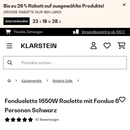
Bis zu 29 % Rabatt auf ausgewählte Produkte!
GROSSE RABATTE NUR 48H LANG!
23
18
26
Jetzt einkaufen
S
M
S
Flexible Zahlungen
Versandkostenfrei ab 100 €*
Küchengeräte
Raclette-Grills
Fonduelette 1650W Raclette mit Fondue 6
Personen Schwarz
67 Bewertungen