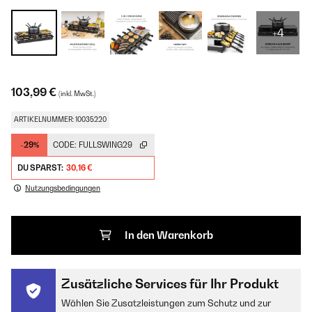
+4
103,99 €
(inkl. MwSt.)
ARTIKELNUMMER: 10035220
-29%
CODE:
FULLSWING29
DU SPARST:
30,16 €
Nutzungsbedingungen
In den Warenkorb
Zusätzliche Services für Ihr Produkt
Wählen Sie Zusatzleistungen zum Schutz und zur