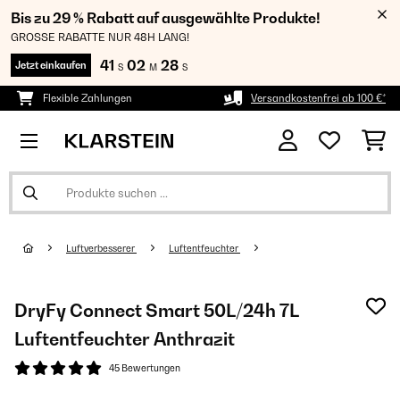
Bis zu 29 % Rabatt auf ausgewählte Produkte!
GROSSE RABATTE NUR 48H LANG!
41
02
28
Jetzt einkaufen
S
M
S
Flexible Zahlungen
Versandkostenfrei ab 100 €*
Luftverbesserer
Luftentfeuchter
DryFy Connect Smart 50L/24h 7L
Luftentfeuchter Anthrazit
45 Bewertungen