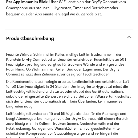
Per App immer im Blick:
Über WiFi lässt sich der DryFy Connect vom
Smartphone aus steuern – Hygrostat, Timer und Betriebsmodus
bequem aus der App einstellen, egal wo du gerade bist.
Produktbeschreibung
Feuchte Wände, Schimmel im Keller, muffige Luft im Badezimmer – der
Klarstein DryFy Connect Luftentfeuchter entzieht der Raumluft bis zu 50 l
Feuchtigkeit pro Tag und sorgt so für trockene Wände und ein gesundes
Raumklima. Ob Wohnzimmer, Keller, Bad oder Lagerraum: Der DryFy
Connect schützt dein Zuhause zuverlässig vor Feuchteschäden.
Die Kondensationstechnologie arbeitet kontinuierlich und entzieht der Luft
15–50 Liter Feuchtigkeit in 24 Stunden. Der integrierte Hygrostat misst die
Luftfeuchtigkeit laufend und startet oder stoppt das Gerät automatisch,
sobald der eingestellte Zielwert erreicht ist. Bei vollem Wassertank schaltet
sich der Entfeuchter automatisch ab – kein Überlaufen, kein manuelles
Eingreifen nötig.
Luftfeuchtigkeit zwischen 45 und 55 % gilt als ideal für die Atemwege und
beugt Atemwegserkrankungen vor. Der DryFy Connect hält diesen Bereich
zuverlässig ein – in Kellern, Trockenräumen, Neubauten während der
Putztrocknung, Garagen und Waschküchen. Ein vorgeschalteter Filter
schützt den Kompressor vor Staubablagerungen und verlängert die