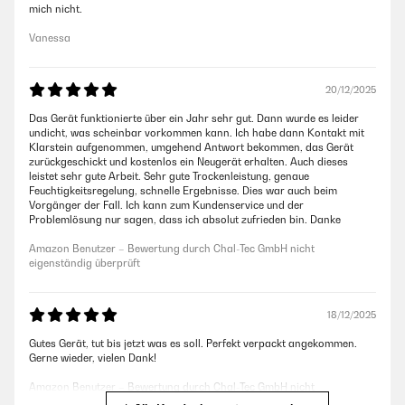
mich nicht.
Vanessa
20/12/2025
Das Gerät funktionierte über ein Jahr sehr gut. Dann wurde es leider
undicht, was scheinbar vorkommen kann. Ich habe dann Kontakt mit
Klarstein aufgenommen, umgehend Antwort bekommen, das Gerät
zurückgeschickt und kostenlos ein Neugerät erhalten. Auch dieses
leistet sehr gute Arbeit. Sehr gute Trockenleistung, genaue
Feuchtigkeitsregelung, schnelle Ergebnisse. Dies war auch beim
Vorgänger der Fall. Ich kann zum Kundenservice und der
Problemlösung nur sagen, dass ich absolut zufrieden bin. Danke
Amazon Benutzer – Bewertung durch Chal-Tec GmbH nicht
eigenständig überprüft
18/12/2025
Gutes Gerät, tut bis jetzt was es soll. Perfekt verpackt angekommen.
Gerne wieder, vielen Dank!
Amazon Benutzer – Bewertung durch Chal-Tec GmbH nicht
eigenständig überprüft