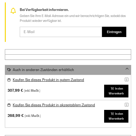
Bei Verfügbarkeit informieren.
Geben Sie Ihre E-Mail-Adresse ein und wir benachrichtigen Sie, sobald das
Produkt wieder verfügbar ist.
Eintragen
Auch in anderen Zuständen erhältlich
Kaufen Sie dieses Produkt in gutem Zustand
In den
307,99 €
(inkl. MwSt.)
Warenkorb
Kaufen Sie dieses Produkt in akzeptablem Zustand
In den
268,99 €
(inkl. MwSt.)
Warenkorb