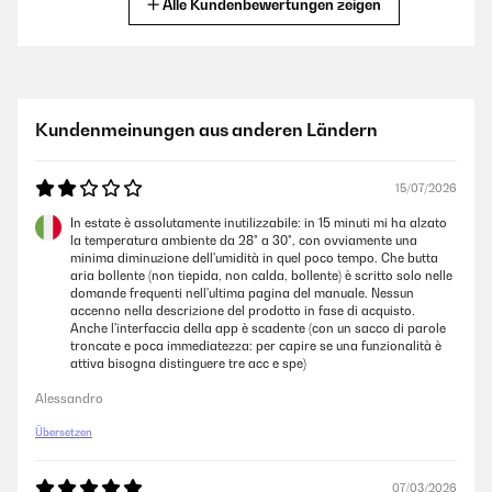
Alle Kundenbewertungen zeigen
12/12/2025
Sehr tolle gärat. Bis jetzt bin ich sehr zufrieden.
Kundenmeinungen aus anderen Ländern
Amazon Benutzer – Bewertung durch Chal-Tec GmbH nicht
eigenständig überprüft
15/07/2026
11/11/2025
In estate è assolutamente inutilizzabile: in 15 minuti mi ha alzato
la temperatura ambiente da 28° a 30°, con ovviamente una
Sehr gute und scgnelle Trockenleistung, läuft automatisch und schaltet
minima diminuzione dell'umidità in quel poco tempo. Che butta
bei Erreichen der eingestellten Lüftfeuchtigkeit (in 5%-Schritten
aria bollente (non tiepida, non calda, bollente) è scritto solo nelle
einstellbar) ab. Startet wieder alleine, wenn Luftfeuchtigkeit wieder
domande frequenti nell'ultima pagina del manuale. Nessun
angestiegen ist . Hat einen angenehm grossen Wassertank. Wird von
accenno nella descrizione del prodotto in fase di acquisto.
mir im Keller genutzt. Der Wassertank lässt sich etwas schwer
Anche l'interfaccia della app è scadente (con un sacco di parole
entnehmen.In Summe sehr zufrieden, empfehle ich weiter.
troncate e poca immediatezza: per capire se una funzionalità è
attiva bisogna distinguere tre acc e spe)
Amazon Benutzer – Bewertung durch Chal-Tec GmbH nicht
eigenständig überprüft
Alessandro
Übersetzen
23/10/2025
Sehr guter Luftentfeuchter. 5 Sterne. Angekommen, Auspacken,
07/03/2026