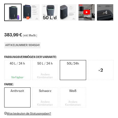
+4
383,99 €
(inkl. MwSt.)
ARTIKELNUMMER: 10045541
FASSUNGSVERMÖGEN DER VARIANTE:
40 L / 24 h
50 L / 24 h
50L/24h
+2
Andere
Verfügbar
Kombination
FARBE:
Anthrazit
Schwarz
Weiß
Andere
Andere
Kombination
Kombination
Was bedeuten die Statusangaben?