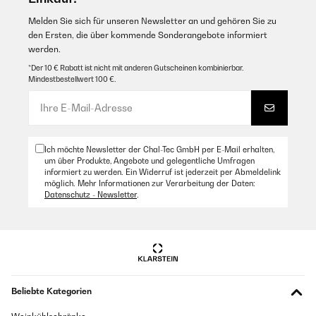
USB, antena para sintonizar la radio... Me parece muy práctica y
me gusta mucho
Melden Sie sich für unseren Newsletter an und gehören Sie zu
den Ersten, die über kommende Sonderangebote informiert
Amazon Benutzer – Bewertung durch Chal-Tec GmbH nicht
werden.
eigenständig überprüft
*Der 10 € Rabatt ist nicht mit anderen Gutscheinen kombinierbar.
Übersetzen
Mindestbestellwert 100 €.
Ich möchte Newsletter der Chal-Tec GmbH per E-Mail erhalten,
um über Produkte, Angebote und gelegentliche Umfragen
informiert zu werden. Ein Widerruf ist jederzeit per Abmeldelink
möglich. Mehr Informationen zur Verarbeitung der Daten:
Datenschutz - Newsletter
.
Beliebte Kategorien