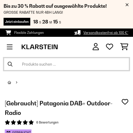
Bis zu 30 % Rabatt auf ausgewählte Produkte!
GROSSE RABATTE NUR 48H LANG!
18
28
15
Jetzt einkaufen
S
M
S
Flexible Zahlungen
Versandkostenfrei ab 100 €*
[Gebraucht] Patagonia DAB+ Outdoor-
Radio
6 Bewertungen
GEBRAUCHT