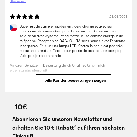
Übersetzen
23/05/2023
Super produit arrivé rapidement, déjà chargé et avec son
accessoire de connection pour le recharger. Se recharge en
solaire ou avec dynamo, et peut être utilisé comme chargeur de
téléphone. Réception en DAB+ OU FM sans soucis avec l'antenne
incorporée. En plus une lampe LED. Certes le son n'est pas très
surpuissant mais suffisant pour partie de pêche ou en camping.
Vu le prix je recommande.
Amazon Benutzer – Bewertung durch Chal-Tec GmbH nicht
eigenständig überprüft
Alle Kundenbewertungen zeigen
Übersetzen
18/05/2023
-10€
La usamos el finde pasado cuando fuimos por ahí en la furgo y
dormimos fuera y no queremos gastar la batería de música de la
furgoneta pero podíamos cargar este aparato en movimiento y
Abonnieren Sie unseren Newsletter und
con el cable está genial. Pero luego descubrimos que también
carga con luz solar porque tiene un mini panel solar en la parte
erhalten Sie 10 € Rabatt* auf Ihren nächsten
de arriba. Además la batería dura mucho. Tiene una luz que se
carga manualmente con manivela, también tiene para conectar
Einkauf!