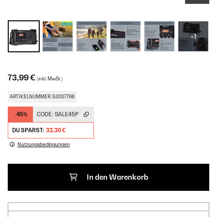
+1
73,99 €
(inkl. MwSt.)
ARTIKELNUMMER: 53037798
-45%
CODE:
SALE45P
DU SPARST:
33,30 €
Nutzungsbedingungen
In den Warenkorb