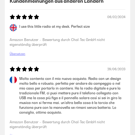
Kundenmeinungen aus anderen Ländern
06/02/2024
I use this little radio at my desk. Perfect size
Amazon Benutzer – Bewertung durch Chal-Tec GmbH nicht
eigenständig überprüft
Übersetzen
29/06/2023
Molto contento con il mio nuovo acquisto. Radio con un design
molto bello e robusto, perfetta per andare da campeggio o nel
mio caso per portarlo in cantiere. Ha la radio digitale e pure la
tradizionale FM, ci puoi mettere pure il telefono collegato con
USB ma la cosa più figa e il pannello solare così si sei in giro la
musica non si ferma mai. un'altra bella cosa è la torcia che
funziona pure con la manovella se rimani senza batteria. Lo
consiglio, ottimo acquisto.
Amazon Benutzer – Bewertung durch Chal-Tec GmbH nicht
eigenständig überprüft