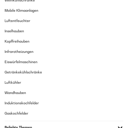
Weinkühlschränke
Mobile Klimaanlagen
Luftentfeuchter
Inselhauben
Kopffreihauben
Infrarotheizungen
Eiswürfelmaschinen
Getränkekühlschränke
Luftkühler
Wandhauben
Induktionskochfelder
Gaskochfelder
Beliebte Themen