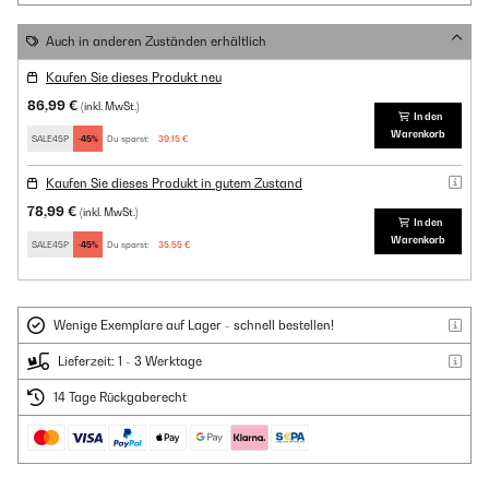
Auch in anderen Zuständen erhältlich
Kaufen Sie dieses Produkt neu
86,99 €
(inkl. MwSt.)
In den
Warenkorb
SALE45P
-45%
Du sparst:
39,15 €
Kaufen Sie dieses Produkt in gutem Zustand
78,99 €
(inkl. MwSt.)
In den
Warenkorb
SALE45P
-45%
Du sparst:
35,55 €
Wenige Exemplare auf Lager - schnell bestellen!
Lieferzeit: 1 - 3 Werktage
14 Tage Rückgaberecht