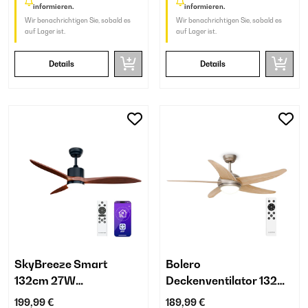
informieren.
informieren.
Wir benachrichtigen Sie, sobald es
Wir benachrichtigen Sie, sobald es
auf Lager ist.
auf Lager ist.
Details
Details
SkyBreeze Smart
Bolero
132cm 27W
Deckenventilator 132
Deckenventilator mit
cm | 35 W | mit Licht
199,99 €
189,99 €