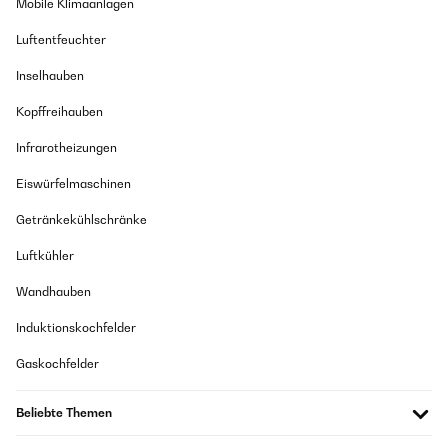
Mobile Klimaanlagen
Luftentfeuchter
Inselhauben
Kopffreihauben
Infrarotheizungen
Eiswürfelmaschinen
Getränkekühlschränke
Luftkühler
Wandhauben
Induktionskochfelder
Gaskochfelder
Beliebte Themen