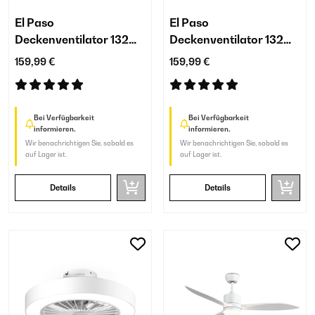
El Paso
El Paso
Deckenventilator 132
Deckenventilator 132
cm | 35 W | mit Licht
cm | 35 W | mit Licht
159,99 €
159,99 €
Bei Verfügbarkeit
Bei Verfügbarkeit
informieren.
informieren.
Wir benachrichtigen Sie, sobald es
Wir benachrichtigen Sie, sobald es
auf Lager ist.
auf Lager ist.
Details
Details