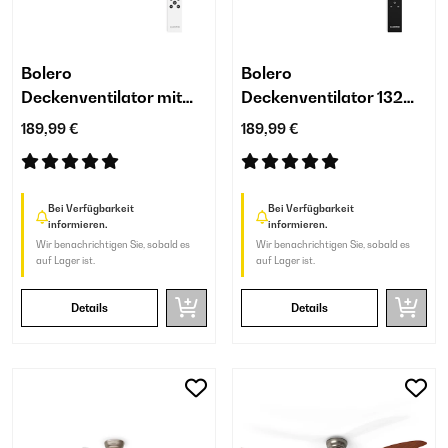
Bolero
Bolero
Deckenventilator mit
Deckenventilator 132
Licht | 132 cm | 35 W
cm | 35 W | mit Licht
189,99 €
189,99 €
Bei Verfügbarkeit
Bei Verfügbarkeit
informieren.
informieren.
Wir benachrichtigen Sie, sobald es
Wir benachrichtigen Sie, sobald es
auf Lager ist.
auf Lager ist.
Details
Details