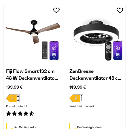
Fiji Flow Smart 132 cm
ZenBreeze
48 W Deckenventilator
Deckenventilator 48 cm
mit Licht Walnuss
| smart | mit Licht
199,99 €
149,99 €
Produktdatenblatt
Produktdatenblatt
Bei Verfügbarkeit
Bei Verfügbarkeit