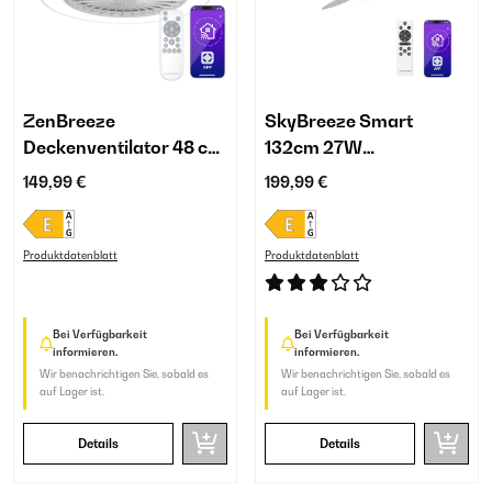
ZenBreeze
SkyBreeze Smart
Deckenventilator 48 cm
132cm 27W
| smart | mit Licht
Deckenventilator mit
149,99 €
199,99 €
Licht Weiß
Produktdatenblatt
Produktdatenblatt
Bei Verfügbarkeit
Bei Verfügbarkeit
informieren.
informieren.
Wir benachrichtigen Sie, sobald es
Wir benachrichtigen Sie, sobald es
auf Lager ist.
auf Lager ist.
Details
Details