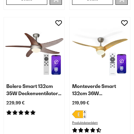
Bolero Smart 132cm
Monteverde Smart
35W Deckenventilator
132cm 36W
mit Licht Walnuss
Deckenventilator mit
229,99 €
219,99 €
Licht Ahorn
Produktdatenblatt