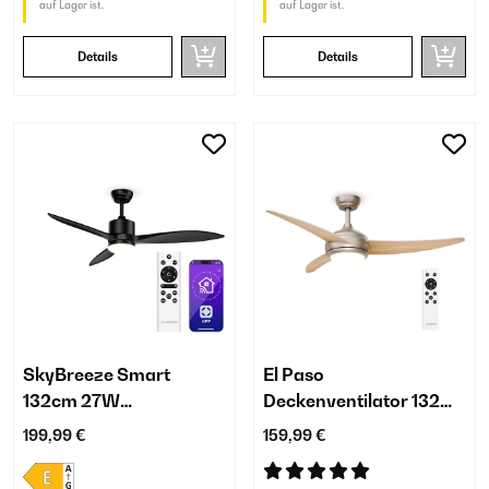
auf Lager ist.
auf Lager ist.
Details
Details
SkyBreeze Smart
El Paso
132cm 27W
Deckenventilator 132
Deckenventilator mit
cm | 35 W | mit Licht
199,99 €
159,99 €
Licht Schwarz