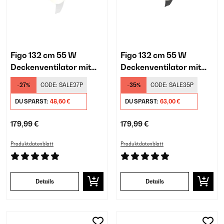
Figo 132 cm 55 W
Figo 132 cm 55 W
Deckenventilator mit
Deckenventilator mit
Licht Weiß
Licht Schwarz
-27%
CODE:
SALE27P
-35%
CODE:
SALE35P
DU SPARST:
48,60 €
DU SPARST:
63,00 €
179,99 €
179,99 €
Produktdatenblatt
Produktdatenblatt
Details
Details