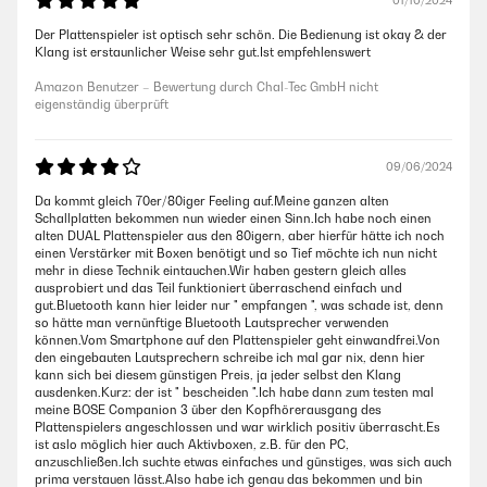
01/10/2024
Der Plattenspieler ist optisch sehr schön. Die Bedienung ist okay & der
Klang ist erstaunlicher Weise sehr gut.Ist empfehlenswert
Amazon Benutzer – Bewertung durch Chal-Tec GmbH nicht
eigenständig überprüft
09/06/2024
Da kommt gleich 70er/80iger Feeling auf.Meine ganzen alten
Schallplatten bekommen nun wieder einen Sinn.Ich habe noch einen
alten DUAL Plattenspieler aus den 80igern, aber hierfür hätte ich noch
einen Verstärker mit Boxen benötigt und so Tief möchte ich nun nicht
mehr in diese Technik eintauchen.Wir haben gestern gleich alles
ausprobiert und das Teil funktioniert überraschend einfach und
gut.Bluetooth kann hier leider nur " empfangen ", was schade ist, denn
so hätte man vernünftige Bluetooth Lautsprecher verwenden
können.Vom Smartphone auf den Plattenspieler geht einwandfrei.Von
den eingebauten Lautsprechern schreibe ich mal gar nix, denn hier
kann sich bei diesem günstigen Preis, ja jeder selbst den Klang
ausdenken.Kurz: der ist " bescheiden ".Ich habe dann zum testen mal
meine BOSE Companion 3 über den Kopfhörerausgang des
Plattenspielers angeschlossen und war wirklich positiv überrascht.Es
ist aslo möglich hier auch Aktivboxen, z.B. für den PC,
anzuschließen.Ich suchte etwas einfaches und günstiges, was sich auch
prima verstauen lässt.Also habe ich genau das bekommen und bin