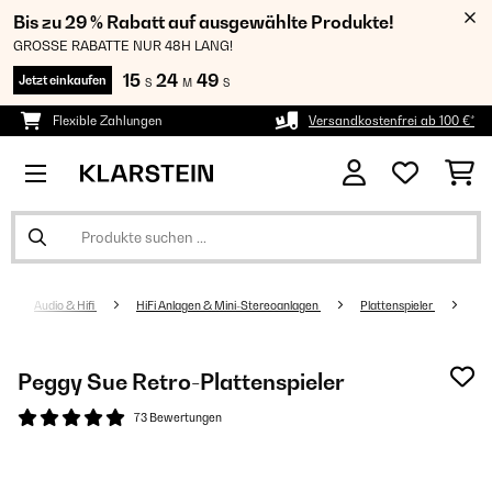
Bis zu 29 % Rabatt auf ausgewählte Produkte!
GROSSE RABATTE NUR 48H LANG!
15
24
48
Jetzt einkaufen
S
M
S
Flexible Zahlungen
Versandkostenfrei ab 100 €*
Audio & Hifi
HiFi Anlagen & Mini-Stereoanlagen
Plattenspieler
Peggy Sue Retro-Plattenspieler
73 Bewertungen