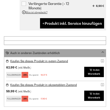
Verlängerte Garantie (+ 12
6,90 €
Monate)
Was ist abgedeckt?
Produkt inkl. Service hinzufügen
Auch in anderen Zuständen erhältlich
Kaufen Sie dieses Produkt in gutem Zustand
62,99 €
(inkl. MwSt.)
In den
Warenkorb
FULLSWING29
-29%
Du sparst:
18,27 €
Kaufen Sie dieses Produkt in akzeptablem Zustand
59,99 €
(inkl. MwSt.)
In den
Warenkorb
FULLSWING29
-29%
Du sparst:
17,40 €