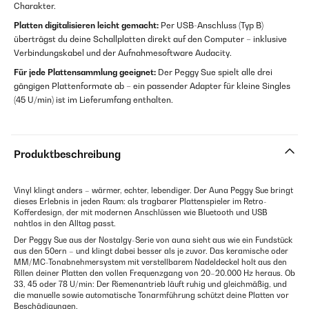
Charakter.
Platten digitalisieren leicht gemacht:
Per USB-Anschluss (Typ B)
überträgst du deine Schallplatten direkt auf den Computer – inklusive
Verbindungskabel und der Aufnahmesoftware Audacity.
Für jede Plattensammlung geeignet:
Der Peggy Sue spielt alle drei
gängigen Plattenformate ab – ein passender Adapter für kleine Singles
(45 U/min) ist im Lieferumfang enthalten.
Produktbeschreibung
Vinyl klingt anders – wärmer, echter, lebendiger. Der Auna Peggy Sue bringt
dieses Erlebnis in jeden Raum: als tragbarer Plattenspieler im Retro-
Kofferdesign, der mit modernen Anschlüssen wie Bluetooth und USB
nahtlos in den Alltag passt.
Der Peggy Sue aus der Nostalgy-Serie von auna sieht aus wie ein Fundstück
aus den 50ern – und klingt dabei besser als je zuvor. Das keramische oder
MM/MC-Tonabnehmersystem mit verstellbarem Nadeldeckel holt aus den
Rillen deiner Platten den vollen Frequenzgang von 20–20.000 Hz heraus. Ob
33, 45 oder 78 U/min: Der Riemenantrieb läuft ruhig und gleichmäßig, und
die manuelle sowie automatische Tonarmführung schützt deine Platten vor
Beschädigungen.