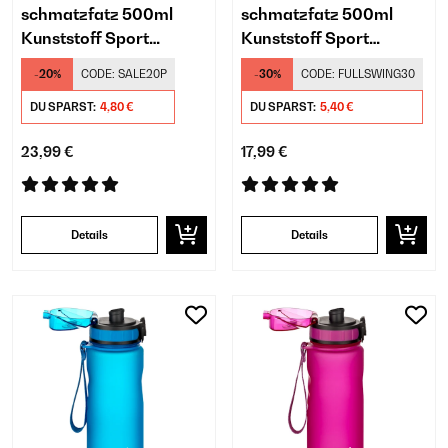
schmatzfatz 500ml
schmatzfatz 500ml
Kunststoff Sport
Kunststoff Sport
Trinkflasche Kinder Lila
Trinkflasche Kinder
-20%
CODE:
SALE20P
-30%
CODE:
FULLSWING30
Orange
DU SPARST:
4,80 €
DU SPARST:
5,40 €
23,99 €
17,99 €
Details
Details