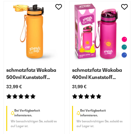
schmatzfatz Wakaba
schmatzfatz Wakaba
500ml Kunststoff
400ml Kunststoff
Trinkflasche Kinder
Trinkflasche Kinder Lila
32,99 €
31,99 €
Orange
Bei Verfügbarkeit
Bei Verfügbarkeit
informieren.
informieren.
Wir benachrichtigen Sie, sobald es
Wir benachrichtigen Sie, sobald es
auf Lager ist.
auf Lager ist.