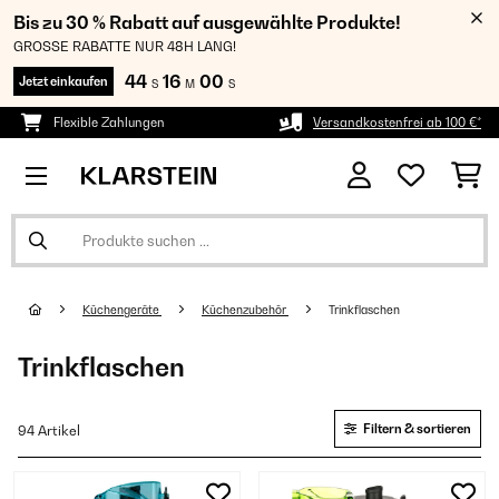
Bis zu 30 % Rabatt auf ausgewählte Produkte!
GROSSE RABATTE NUR 48H LANG!
44
15
59
Jetzt einkaufen
S
M
S
Flexible Zahlungen
Versandkostenfrei ab 100 €*
Küchengeräte
Küchenzubehör
Trinkflaschen
Trinkflaschen
Filtern & sortieren
94 Artikel