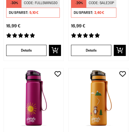
-30%
CODE:
FULLSWING30
-20%
CODE:
SALE20P
DU SPARST:
5,10 €
DU SPARST:
3,40 €
16,99 €
16,99 €
Details
Details