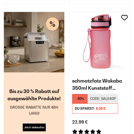
schmatzfatz Wakaba
350ml Kunststoff
Bis zu 30 % Rabatt auf
Trinkflasche Kinder
ausgewählte Produkte!
-40%
CODE:
SALE40P
Pastellrosa
GROSSE RABATTE NUR 48H
DU SPARST:
9,20 €
LANG!
22,99 €
Jetzt einkaufen