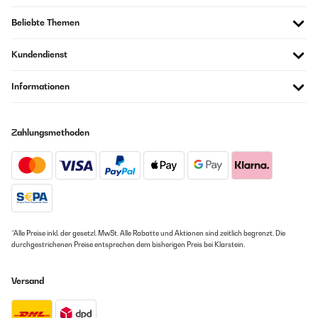
Leichtgewichtig: Die Flasche sollte leicht genug sein, damit
dein Kind sie problemlos tragen kann.
Beliebte Themen
Kundendienst
Angemessene Größe: Die Kapazität der Flasche sollte dem
Alter und dem Flüssigkeitsbedarf deines Kindes
entsprechen. Eine Flasche mit 350 ml -500 ml
Informationen
Fassungsvermögen ist für die meisten Kinder geeignet.
Zahlungsmethoden
4. Bedienungsfreundlichkeit
Einfach zu öffnen und zu schließen: Kinder sollten in der
Lage sein, die Flasche selbstständig ohne Hilfe zu öffnen
und zu schließen. Unsere Flasche liegt gut in der Hand und
ist für Kohlensäurehaltige Getränke geeignet.
*Alle Preise inkl. der gesetzl. MwSt. Alle Rabatte und Aktionen sind zeitlich begrenzt. Die
durchgestrichenen Preise entsprechen dem bisherigen Preis bei Klarstein.
Trinköffnung: Eine kinderfreundliche Trinköffnung, wie ein
ausklappbarer Mundstück oder ein Strohhalm, erleichtert
das Trinken.
Versand