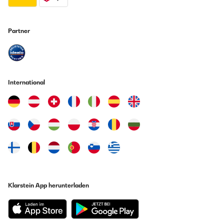
5. Reinigung
Partner
Leicht zu reinigen: Die Flasche sollte einfach zu reinigen sein,
idealerweise spülmaschinenfest, um eine hygienische
Nutzung zu gewährleisten. Ausnehmbare Teile erleichtern
die gründliche Reinigung.
International
6. Design
Ansprechendes Design: Kinder sind eher geneigt, eine
Flasche zu verwenden, die sie optisch anspricht.
Farbenfrohe Designs in verschiedenen Farben und Muster
oder Flaschen mit beliebten Charakteren können die
Motivation zum Trinken erhöhen.
Klarstein App herunterladen
7. Nachhaltigkeit