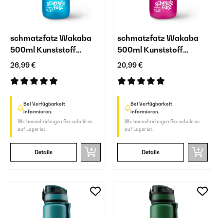
schmatzfatz Wakaba
schmatzfatz Wakaba
500ml Kunststoff
500ml Kunststoff
Trinkflasche Kinder
Trinkflasche Kinder Lila
26,99 €
20,99 €
Blau
Bei Verfügbarkeit
Bei Verfügbarkeit
informieren.
informieren.
Wir benachrichtigen Sie, sobald es
Wir benachrichtigen Sie, sobald es
auf Lager ist.
auf Lager ist.
Details
Details