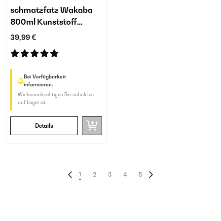
schmatzfatz Wakaba
800ml Kunststoff
Trinkflasche Kinder
39,99 €
Blaugrün
Bei Verfügbarkeit
informieren.
Wir benachrichtigen Sie, sobald es
auf Lager ist.
Details
1
2
3
4
5