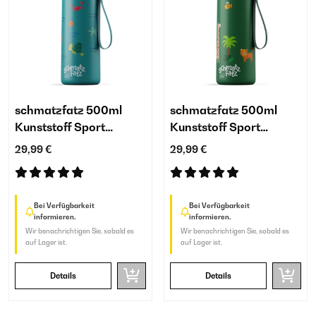
schmatzfatz 500ml
schmatzfatz 500ml
Kunststoff Sport
Kunststoff Sport
Trinkflasche Kinder
Trinkflasche Kinder
29,99 €
29,99 €
Petrolblau
Dunkelgrün
Bei Verfügbarkeit
Bei Verfügbarkeit
informieren.
informieren.
Wir benachrichtigen Sie, sobald es
Wir benachrichtigen Sie, sobald es
auf Lager ist.
auf Lager ist.
Details
Details