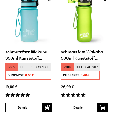
schmatzfatz Wakaba
schmatzfatz Wakaba
350ml Kunststoff
500ml Kunststoff
Trinkflasche Kinder
Trinkflasche Kinder
-30%
CODE:
FULLSWING30
-20%
CODE:
SALE20P
Türkis
Grün
DU SPARST:
6,00 €
DU SPARST:
5,40 €
19,99 €
26,99 €
Details
Details