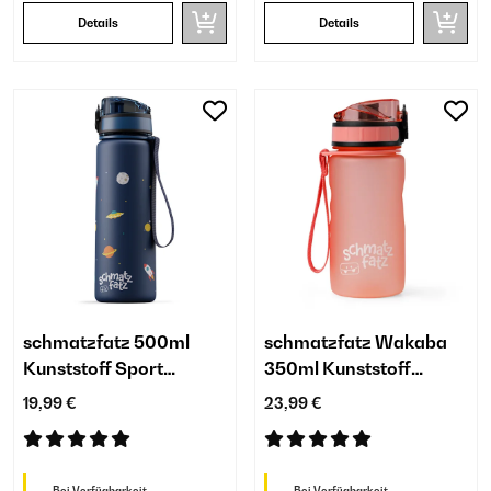
Details
Details
schmatzfatz 500ml
schmatzfatz Wakaba
Kunststoff Sport
350ml Kunststoff
Trinkflasche Kinder
Trinkflasche Kinder
19,99 €
23,99 €
Marineblau
Korallenrosa
Bei Verfügbarkeit
Bei Verfügbarkeit