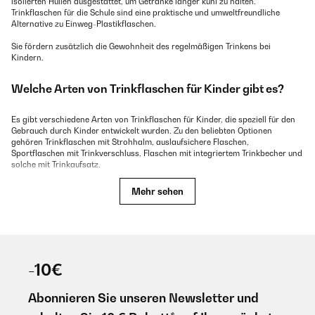
isolierten Hüllen ausgestattet, um Getränke länger kühl zu halten.
Trinkflaschen für die Schule sind eine praktische und umweltfreundliche
Alternative zu Einweg-Plastikflaschen.
Sie fördern zusätzlich die Gewohnheit des regelmäßigen Trinkens bei
Kindern.
Welche Arten von Trinkflaschen für Kinder gibt es?
Es gibt verschiedene Arten von Trinkflaschen für Kinder, die speziell für den
Gebrauch durch Kinder entwickelt wurden. Zu den beliebten Optionen
gehören Trinkflaschen mit Strohhalm, auslaufsichere Flaschen,
Sportflaschen mit Trinkverschluss, Flaschen mit integriertem Trinkbecher und
solche mit Trinkaufsatz.
Diese Flaschen sind oft in kinderfreundlichen Designs und Größen erhältlich
Mehr sehen
und aus BPA-freien Materialien hergestellt. Einige Trinkflaschen können auch
mit Tragegriffen oder Karabinerhaken ausgestattet sein, um das Mitnehmen
zu erleichtern. Es gibt auch umweltfreundliche Optionen wie Edelstahl- oder
Glasflaschen, die eine nachhaltige Alternative zu Einwegplastikflaschen
darstellen.
-10€
Wie wähle ich die richtigen Trinkflaschen für Kinder
aus?
Abonnieren Sie unseren Newsletter und