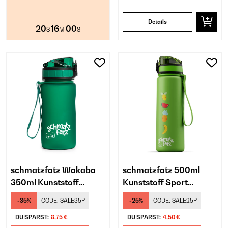
Details
20
15
59
S
M
S
schmatzfatz Wakaba
schmatzfatz 500ml
350ml Kunststoff
Kunststoff Sport
Trinkflasche Kinder
Trinkflasche Kinder
-35%
CODE:
SALE35P
-25%
CODE:
SALE25P
Dunkelgrün
Grün
DU SPARST:
8,75 €
DU SPARST:
4,50 €