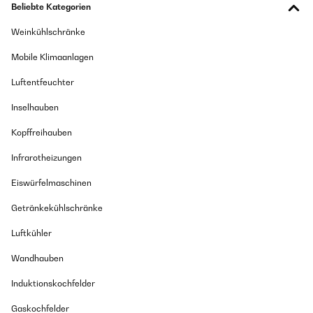
Beliebte Kategorien
Amazon Benutzer – Bewertung durch Chal-Tec GmbH nicht
Weinkühlschränke
eigenständig überprüft
Mobile Klimaanlagen
04/02/2020
Luftentfeuchter
Ich wollte eine kleine, unkomplizierte Musikanlage.Die habe ich jetz! Die
Sendersuche und Speicherung ging dank der Bedienungsanleitung
Inselhauben
schnell und einfach. Die Wiedergabe von CD's ist sehr gut. Keine
Hintergrundgeräusche, Alles sehr gut. Der Kundendienstservice ist sehr
Kopffreihauben
gut und bemüht sich um Hilfe bei der Problemlösung!Preis und Leistung
sind wirklich gut, klare Kaufempfehlung.NachtragLeider hat das
Infrarotheizungen
Display nach 4 Wochen nichts mehr angezeigt. Nach Kontaktaufnahme
mit dem Kundendienst habe ich das Gerät zurückgeschickt, es sollte
Eiswürfelmaschinen
repariert werden. Ich habe aber nach einer Woche ein neues Gerät
bekommen. Diese funktionierte eine Woche super und nun ist das
Display wieder dunkel.Werde den Kundendienst wieder informieren, der
Getränkekühlschränke
reagiert erfreulich schnell und kundenfreundlich!Aber ansonsten werde
ich mir wohl ein anderes Gerät kaufen , schade!
Luftkühler
Amazon Benutzer – Bewertung durch Chal-Tec GmbH nicht
Wandhauben
eigenständig überprüft
Induktionskochfelder
04/02/2020
Gaskochfelder