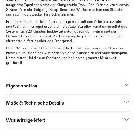
sodass der Lieblingsradiosender immer sofort erreichbar ist. Der
integrierte Equalizer bietet vier Klangprofile (Rock, Pop, Classic, Jazz) sowie
X-Bass für mehr Tiefgang. Sleep-Timer und Wecker machen den Stockton
auch zum Radiowecker fürs Schlafzimmer.
Praktisch: Das integrierte Kabelmanagement hält den Arbeitsplatz oder
das Wohnzimmerregal ordentlich. Die Auto-Standby-Funktion schaltet das
System nach 20 Minuten Inaktivität automatisch ab – kein unnötiger
Stromverbrauch im Leerlauf. Zur Bedienung liegt eine Fernbedienung bei;
alternativ läuft alles über das Frontpanel.
Ob im Wohnzimmer, Schlafzimmer oder Homeoffice – der auna Stockton
bietet ein vollständiges Audioerlebnis ohne Kabelsalat und ohne audiophile
Komplexität. Hol dir den Stockton und hab deine gesamte Musikwelt
griffbereit.
Eigenschaften
Maße & Technische Details
Was wird geliefert