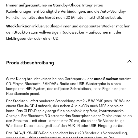
Immer aufgeräumt, nie im Standby-Chaos:
Integriertes
Kabelmanagement bändigt die Verbindungen, und die Auto-Standby-
Funktion schaltet das Gerät nach 20 Minuten Inaktivität selbst ab.
Weckfunktion inklusive:
Sleep-Timer und eingebauter Wecker machen
den Stockton zum vollwertigen Radiowecker – aufwachen mit dem
Lieblingssender oder einer CD.
Produktbeschreibung
Guter Klang braucht keinen halben Gerätepark – der
auna Stockton
vereint
CD-Player, Bluetooth, FM/DAB+-Radio und USB-Wiedergabe in einem
kompakten HiFi-System, das auf jeden Schreibtisch, jedes Regal und jede
Nachtkonsole passt.
Der Stockton liefert sauberen Stereoklang mit 2 × 5 W RMS (max. 20 W) und
einem Slot-In-CD-Laufwerk, das neben Audio-CDs auch MP3 abspielen
kann. Das OLED-Display sorgt für eine ablenkungsfreie, kontraststarke
Anzeige. Per Bluetooth 5.0 streamt das Smartphone oder Tablet kabellos an
den Stockton – mit einer Latenz unter 20 ms, die selbst für Videos taugt.
Wer lieber Kabel nutzt, greift auf den AUX-IN oder USB-Eingang zurück.
Das DAB+/UKW-RDS-Radio speichert bis zu 20 Sender als Voreinstellung,