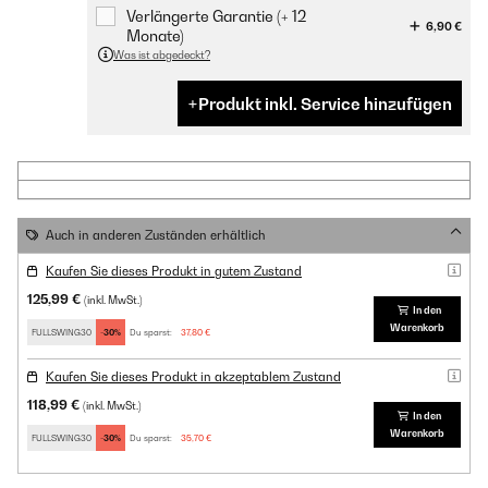
Verlängerte Garantie (+ 12
6,90 €
Monate)
Was ist abgedeckt?
Produkt inkl. Service hinzufügen
Auch in anderen Zuständen erhältlich
Kaufen Sie dieses Produkt in gutem Zustand
125,99 €
(inkl. MwSt.)
In den
Warenkorb
FULLSWING30
-30%
Du sparst:
37,80 €
Kaufen Sie dieses Produkt in akzeptablem Zustand
118,99 €
(inkl. MwSt.)
In den
Warenkorb
FULLSWING30
-30%
Du sparst:
35,70 €