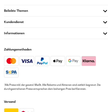
Ich wollte eine kleine, unkomplizierte Musikanlage.Die habe ich jetz! Die
Sendersuche und Speicherung ging dank der Bedienungsanleitung
Beliebte Themen
schnell und einfach. Die Wiedergabe von CD's ist sehr gut. Keine
Hintergrundgeräusche, Alles sehr gut. Der Kundendienstservice ist sehr
gut und bemüht sich um Hilfe bei der Problemlösung! Preis und Leistung
Kundendienst
sind wirklich gut, klare Kaufempfehlung. Nachtrag Leider hat das
Display nach 4 Wochen nichts mehr angezeigt. Nach Kontaktaufnahme
mit dem Kundendienst habe ich das Gerät zurückgeschickt, es sollte
Informationen
repariert werden. Ich habe aber nach einer Woche ein neues Gerät
bekommen. Diese funktionierte eine Woche super und nun ist das
Display wieder dunkel. Werde den Kundendienst wieder informieren,
der reagiert erfreulich schnell und kundenfreundlich! Aber ansonsten
Zahlungsmethoden
werde ich mir wohl ein anderes Gerät kaufen , schade!
Amazon Benutzer – Bewertung durch Chal-Tec GmbH nicht
eigenständig überprüft
28/01/2020
*Alle Preise inkl. der gesetzl. MwSt. Alle Rabatte und Aktionen sind zeitlich begrenzt. Die
Ansich ein Supergerät,solange man keine CD damit abspielen möchte.
durchgestrichenen Preise entsprechen dem bisherigen Preis bei Klarstein.
Die hängen leider ,auch neu gekaufte....schade.
Amazon Benutzer – Bewertung durch Chal-Tec GmbH nicht
Versand
eigenständig überprüft