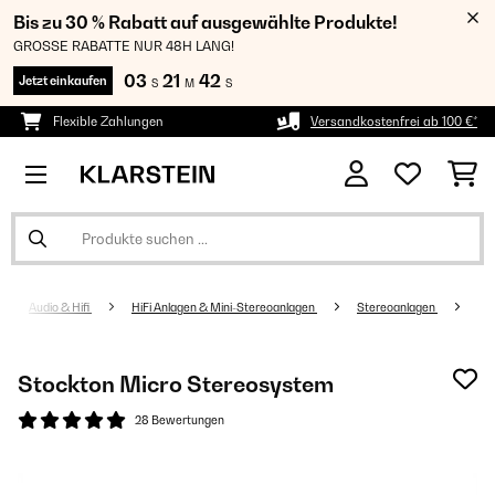
Bis zu 30 % Rabatt auf ausgewählte Produkte!
GROSSE RABATTE NUR 48H LANG!
03
21
42
Jetzt einkaufen
S
M
S
Flexible Zahlungen
Versandkostenfrei ab 100 €*
Audio & Hifi
HiFi Anlagen & Mini-Stereoanlagen
Stereoanlagen
Stockton Micro Stereosystem
28 Bewertungen