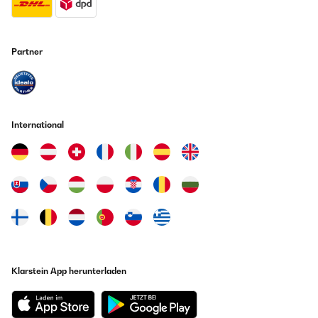
11/01/2020
Ich musste das Radio zurück geben da der CD Player defekt war. Zurück
geben und Erstattung des Kaufpreises war kein Problem, das einzige
Partner
was mich maßlos ärgert ist das ich meine CD die noch im Player
steckte da der Player diese nicht mehr zurück gab mir nicht zurück
geschickt wurde. Nachtrag: Die CD meiner Tochter kam heute bei uns
an. Vielen Dank dafür.
Amazon Benutzer – Bewertung durch Chal-Tec GmbH nicht
International
eigenständig überprüft
09/01/2020
-Einsatz im Schlafzimmer -sehr viele Sender gefunden (Berlin) -sehr gut
zu handhaben -viele Einsatzmöglichkeiten -Preis und Leistung okay
Amazon Benutzer – Bewertung durch Chal-Tec GmbH nicht
eigenständig überprüft
Klarstein App herunterladen
08/01/2020
Alles super, sehr gute „all in one“ Anlage.