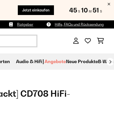
45
10
49
Jetzt einkaufen
S
M
S
Ratgeber
Hilfe, FAQs und Rücksendung
rten
Audio & Hifi
Angebote
Neue Produkte
B-War
ckt] CD708 HiFi-