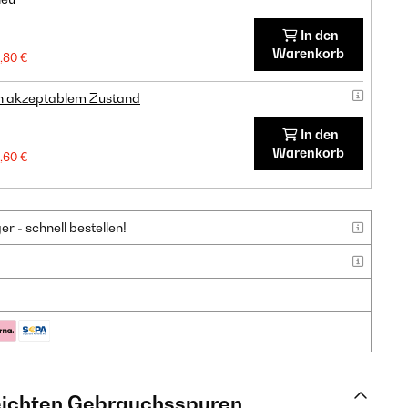
In den
Warenkorb
,80 €
in akzeptablem Zustand
In den
Warenkorb
,60 €
 - schnell bestellen!
leichten Gebrauchsspuren