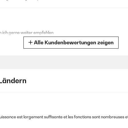
n ich gerne weiter empfehlen
Alle Kundenbewertungen zeigen
 eigenständig überprüft
Ländern
u überhaupt was taugt. Doch das Ergebnis hat mich sehr positiv übers
rden soll. Mit einem zusätzlichen Bluetooth kann ich auch mein Sma
 zum unglaublichen Preis.
 eigenständig überprüft
 puissance est largement suffisante et les fonctions sont nombreuses et