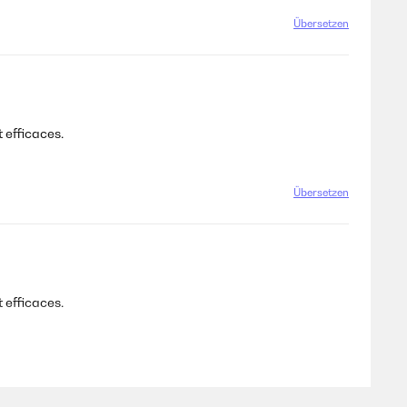
Übersetzen
 Aber es sollte nicht mehr in einem hohen Preissegment
 diesen Verstärker.Ich war erst skeptisch, ob er mit der
ss ein Phonoanschluss vorhanden ist.Also in die
ereich.Bis jetzt habe ich meine Entscheidung für diesen
 benutze sie nur für Laut-und Leise Funktion. Aber auch das
 efficaces.
Übersetzen
auscht und Knackt ich habe meine Boxen schon Getestet an
 efficaces.
 schon Entsorgt ich möchte auf diesen Weg ein neues
Übersetzen