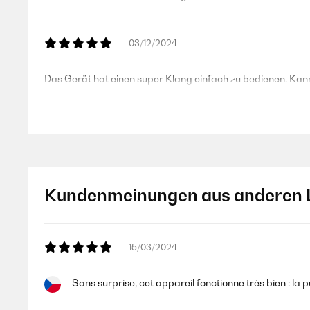
03/12/2024
Das Gerät hat einen super Klang einfach zu bedienen. Kan
Amazon Benutzer – Bewertung durch Chal-Tec GmbH nicht
10/02/2024
Kundenmeinungen aus anderen 
Ich war skeptisch, on ein Gerät in dem unseren Preisnivea
Verbindung mit einem Kabel Radio-Empfänger eingesetzt we
Ansonsten ausreichend Power. Echt ein brauchbares Gerät
15/03/2024
Amazon Benutzer – Bewertung durch Chal-Tec GmbH nicht
Sans surprise, cet appareil fonctionne très bien : la