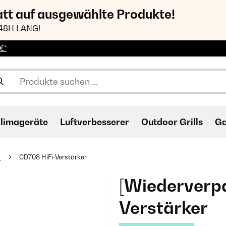
att auf ausgewählte Produkte!
48H LANG!
€*
limageräte
Luftverbesserer
Outdoor Grills
Ga
r
CD708 HiFi-Verstärker
[Wiederverpa
Verstärker