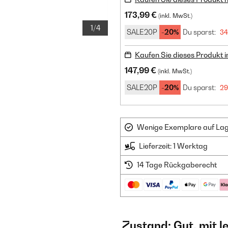
173,99 €
(inkl. MwSt.)
1/4
SALE20P
-20%
Du sparst:
34
Kaufen Sie dieses Produkt 
147,99 €
(inkl. MwSt.)
SALE20P
-20%
Du sparst:
29
Wenige Exemplare auf Lager
Lieferzeit: 1 Werktag
14 Tage Rückgaberecht
Zustand: Gut, mit 