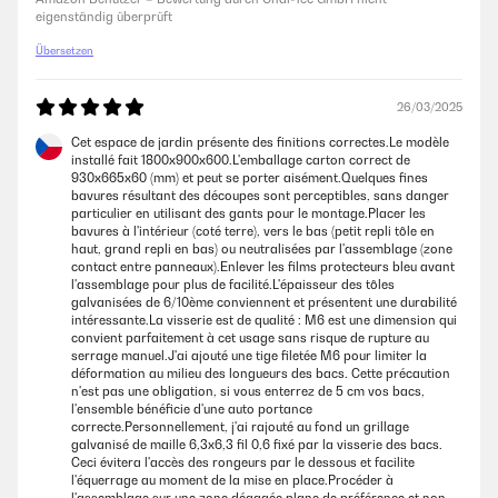
eigenständig überprüft
Sehr einfache Montage und alle Bohrungen sind passend.Keine Bleche
verbogen und alle Schrauben Muttern und Unterlegscheiben sind
Übersetzen
vorhanden. Zu guter letzt: Schönes Hochbeet und das Preis-
Leistungsverhältnis stimmt auch. Über die Haltbarkeit lässt sich
allerdings noch nichts sagen.
26/03/2025
Amazon Benutzer – Bewertung durch Chal-Tec GmbH nicht
Cet espace de jardin présente des finitions correctes.Le modèle
eigenständig überprüft
installé fait 1800x900x600.L'emballage carton correct de
930x665x60 (mm) et peut se porter aisément.Quelques fines
bavures résultant des découpes sont perceptibles, sans danger
particulier en utilisant des gants pour le montage.Placer les
24/11/2024
bavures à l'intérieur (coté terre), vers le bas (petit repli tôle en
haut, grand repli en bas) ou neutralisées par l'assemblage (zone
Wir haben dieses Hochbett gekauft, weil uns die Holzhochbeete immer
contact entre panneaux).Enlever les films protecteurs bleu avant
auseinander fielen. Der Aufbau erklärt sich auch für Nichthandwerker
l'assemblage pour plus de facilité.L'épaisseur des tôles
wie uns im Prinzip von selbst. Man muss ein wenig aufpassen wegen
galvanisées de 6/10ème conviennent et présentent une durabilité
der teils scharfen Kanten. Die Teile lassen sich alle gut miteinander
intéressante.La visserie est de qualité : M6 est une dimension qui
verbinden Schrauben, Unterlegscheiben und Muttern sind
convient parfaitement à cet usage sans risque de rupture au
entsprechend dabei.Es ist auf jeden Fall praktischer, wenn man das
serrage manuel.J'ai ajouté une tige filetée M6 pour limiter la
Hochbeet zu zweit aufbaut, dann kann einer halten und einer
déformation au milieu des longueurs des bacs. Cette précaution
schrauben.Die Haltbarkeit kann ich noch nicht beurteilen, das
n'est pas une obligation, si vous enterrez de 5 cm vos bacs,
Hochbeet macht aber einen stabilen Eindruck. Kleiner Tipp:
l'ensemble bénéficie d'une auto portance
Kaninchendraht unten am Boden auslegen, damit die Wühlmäuse den
correcte.Personnellement, j'ai rajouté au fond un grillage
Weg nicht ins Hochbeet finden.Einen Punkt Abzug gibt es bei der
galvanisé de maille 6,3x6,3 fil 0,6 fixé par la visserie des bacs.
Bewertung, da ein paar Ecken vom Transport verbogen waren. Das hat
Ceci évitera l'accès des rongeurs par le dessous et facilite
für den Aufbau aber keine Relevanz gehabt.Die Lieferung erfolgte
l'équerrage au moment de la mise en place.Procéder à
schnell.