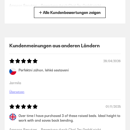
Amazon Benutzer – Bewertung durch Chal-Tec GmbH nicht
eigenständig überprüft
Alle Kundenbewertungen zeigen
26/05/2025
Ein schönes Design und es hat die richtige Höhe.Das zusammen bauen
ist sehr Einfach. Viele Schrauben. Es hätte etwas breiter sein können
Kundenmeinungen aus anderen Ländern
Amazon Benutzer – Bewertung durch Chal-Tec GmbH nicht
eigenständig überprüft
29/04/2026
Perfektní záhon, lehké sestavení
12/04/2025
Das Hochbeet ist top. Betreffend der zusammensetzung kann ich nur
Jarmila
sagen dass es viele Schrauben sind aber alles einfach zu handhaben.
Ging relatif schnell! Kann ich nur empfehlen. Der einzige negative
Übersetzen
Punkt, einige Teile hatten Schrammen. Da es aber ein Hochbeet, was
Draussen steht, ist, war das für mich jetzt kein Problem.
01/11/2025
Amazon Benutzer – Bewertung durch Chal-Tec GmbH nicht
eigenständig überprüft
Over time I have purchased 3 of these raised beds. Ideal height to
work with and saves back bending.
Amazon Benutzer – Bewertung durch Chal-Tec GmbH nicht
19/03/2025