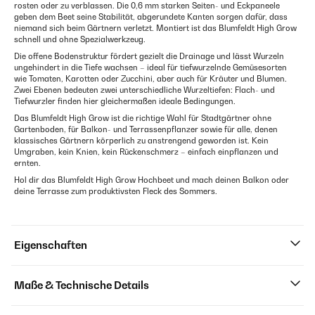
rosten oder zu verblassen. Die 0,6 mm starken Seiten- und Eckpaneele
geben dem Beet seine Stabilität, abgerundete Kanten sorgen dafür, dass
niemand sich beim Gärtnern verletzt. Montiert ist das Blumfeldt High Grow
schnell und ohne Spezialwerkzeug.
Die offene Bodenstruktur fördert gezielt die Drainage und lässt Wurzeln
ungehindert in die Tiefe wachsen – ideal für tiefwurzelnde Gemüsesorten
wie Tomaten, Karotten oder Zucchini, aber auch für Kräuter und Blumen.
Zwei Ebenen bedeuten zwei unterschiedliche Wurzeltiefen: Flach- und
Tiefwurzler finden hier gleichermaßen ideale Bedingungen.
Das Blumfeldt High Grow ist die richtige Wahl für Stadtgärtner ohne
Gartenboden, für Balkon- und Terrassenpflanzer sowie für alle, denen
klassisches Gärtnern körperlich zu anstrengend geworden ist. Kein
Umgraben, kein Knien, kein Rückenschmerz – einfach einpflanzen und
ernten.
Hol dir das Blumfeldt High Grow Hochbeet und mach deinen Balkon oder
deine Terrasse zum produktivsten Fleck des Sommers.
Eigenschaften
Maße & Technische Details