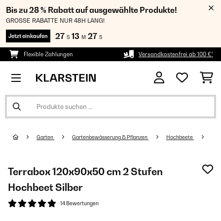
Bis zu 28 % Rabatt auf ausgewählte Produkte!
GROSSE RABATTE NUR 48H LANG!
27
13
27
Jetzt einkaufen
S
M
S
Flexible Zahlungen
Versandkostenfrei ab 100 €*
Garten
Gartenbewässerung & Pflanzen
Hochbeete
Terrabox 120x90x50 cm 2 Stufen
Hochbeet​ Silber
14 Bewertungen