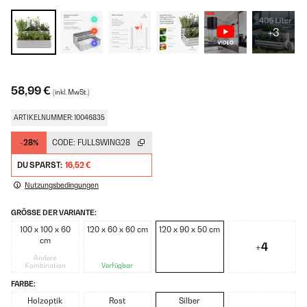
+3
58,99 €
(inkl. MwSt.)
ARTIKELNUMMER: 10046835
-28%
CODE:
FULLSWING28
DU SPARST:
16,52 €
Nutzungsbedingungen
GRÖSSE DER VARIANTE:
100 x 100 x 60
120 x 60 x 60 cm
120 x 90 x 50 cm
cm
+4
Andere
Kombination
Verfügbar
FARBE:
Holzoptik
Rost
Silber