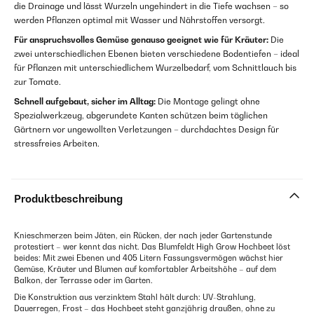
die Drainage und lässt Wurzeln ungehindert in die Tiefe wachsen – so
werden Pflanzen optimal mit Wasser und Nährstoffen versorgt.
Für anspruchsvolles Gemüse genauso geeignet wie für Kräuter:
Die
zwei unterschiedlichen Ebenen bieten verschiedene Bodentiefen – ideal
für Pflanzen mit unterschiedlichem Wurzelbedarf, vom Schnittlauch bis
zur Tomate.
Schnell aufgebaut, sicher im Alltag:
Die Montage gelingt ohne
Spezialwerkzeug, abgerundete Kanten schützen beim täglichen
Gärtnern vor ungewollten Verletzungen – durchdachtes Design für
stressfreies Arbeiten.
Produktbeschreibung
Knieschmerzen beim Jäten, ein Rücken, der nach jeder Gartenstunde
protestiert – wer kennt das nicht. Das Blumfeldt High Grow Hochbeet löst
beides: Mit zwei Ebenen und 405 Litern Fassungsvermögen wächst hier
Gemüse, Kräuter und Blumen auf komfortabler Arbeitshöhe – auf dem
Balkon, der Terrasse oder im Garten.
Die Konstruktion aus verzinktem Stahl hält durch: UV-Strahlung,
Dauerregen, Frost – das Hochbeet steht ganzjährig draußen, ohne zu