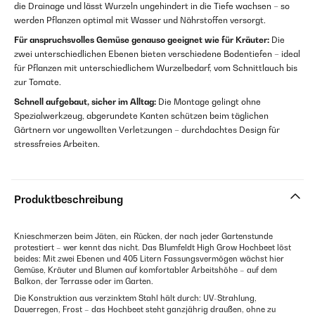
die Drainage und lässt Wurzeln ungehindert in die Tiefe wachsen – so
werden Pflanzen optimal mit Wasser und Nährstoffen versorgt.
Für anspruchsvolles Gemüse genauso geeignet wie für Kräuter:
Die
zwei unterschiedlichen Ebenen bieten verschiedene Bodentiefen – ideal
für Pflanzen mit unterschiedlichem Wurzelbedarf, vom Schnittlauch bis
zur Tomate.
Schnell aufgebaut, sicher im Alltag:
Die Montage gelingt ohne
Spezialwerkzeug, abgerundete Kanten schützen beim täglichen
Gärtnern vor ungewollten Verletzungen – durchdachtes Design für
stressfreies Arbeiten.
Produktbeschreibung
Knieschmerzen beim Jäten, ein Rücken, der nach jeder Gartenstunde
protestiert – wer kennt das nicht. Das Blumfeldt High Grow Hochbeet löst
beides: Mit zwei Ebenen und 405 Litern Fassungsvermögen wächst hier
Gemüse, Kräuter und Blumen auf komfortabler Arbeitshöhe – auf dem
Balkon, der Terrasse oder im Garten.
Die Konstruktion aus verzinktem Stahl hält durch: UV-Strahlung,
Dauerregen, Frost – das Hochbeet steht ganzjährig draußen, ohne zu