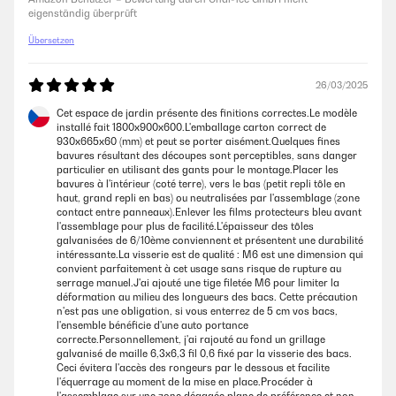
eigenständig überprüft
Sehr einfache Montage und alle Bohrungen sind passend.Keine Bleche
verbogen und alle Schrauben Muttern und Unterlegscheiben sind
Übersetzen
vorhanden. Zu guter letzt: Schönes Hochbeet und das Preis-
Leistungsverhältnis stimmt auch. Über die Haltbarkeit lässt sich
allerdings noch nichts sagen.
26/03/2025
Amazon Benutzer – Bewertung durch Chal-Tec GmbH nicht
Cet espace de jardin présente des finitions correctes.Le modèle
eigenständig überprüft
installé fait 1800x900x600.L'emballage carton correct de
930x665x60 (mm) et peut se porter aisément.Quelques fines
bavures résultant des découpes sont perceptibles, sans danger
particulier en utilisant des gants pour le montage.Placer les
24/11/2024
bavures à l'intérieur (coté terre), vers le bas (petit repli tôle en
haut, grand repli en bas) ou neutralisées par l'assemblage (zone
Wir haben dieses Hochbett gekauft, weil uns die Holzhochbeete immer
contact entre panneaux).Enlever les films protecteurs bleu avant
auseinander fielen. Der Aufbau erklärt sich auch für Nichthandwerker
l'assemblage pour plus de facilité.L'épaisseur des tôles
wie uns im Prinzip von selbst. Man muss ein wenig aufpassen wegen
galvanisées de 6/10ème conviennent et présentent une durabilité
der teils scharfen Kanten. Die Teile lassen sich alle gut miteinander
intéressante.La visserie est de qualité : M6 est une dimension qui
verbinden Schrauben, Unterlegscheiben und Muttern sind
convient parfaitement à cet usage sans risque de rupture au
entsprechend dabei.Es ist auf jeden Fall praktischer, wenn man das
serrage manuel.J'ai ajouté une tige filetée M6 pour limiter la
Hochbeet zu zweit aufbaut, dann kann einer halten und einer
déformation au milieu des longueurs des bacs. Cette précaution
schrauben.Die Haltbarkeit kann ich noch nicht beurteilen, das
n'est pas une obligation, si vous enterrez de 5 cm vos bacs,
Hochbeet macht aber einen stabilen Eindruck. Kleiner Tipp:
l'ensemble bénéficie d'une auto portance
Kaninchendraht unten am Boden auslegen, damit die Wühlmäuse den
correcte.Personnellement, j'ai rajouté au fond un grillage
Weg nicht ins Hochbeet finden.Einen Punkt Abzug gibt es bei der
galvanisé de maille 6,3x6,3 fil 0,6 fixé par la visserie des bacs.
Bewertung, da ein paar Ecken vom Transport verbogen waren. Das hat
Ceci évitera l'accès des rongeurs par le dessous et facilite
für den Aufbau aber keine Relevanz gehabt.Die Lieferung erfolgte
l'équerrage au moment de la mise en place.Procéder à
schnell.