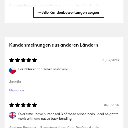
Amazon Benutzer – Bewertung durch Chal-Tec GmbH nicht
eigenständig überprüft
Alle Kundenbewertungen zeigen
26/05/2025
Ein schönes Design und es hat die richtige Höhe.Das zusammen bauen
ist sehr Einfach. Viele Schrauben. Es hätte etwas breiter sein können
Kundenmeinungen aus anderen Ländern
Amazon Benutzer – Bewertung durch Chal-Tec GmbH nicht
eigenständig überprüft
29/04/2026
Perfektní záhon, lehké sestavení
12/04/2025
Das Hochbeet ist top. Betreffend der zusammensetzung kann ich nur
Jarmila
sagen dass es viele Schrauben sind aber alles einfach zu handhaben.
Ging relatif schnell! Kann ich nur empfehlen. Der einzige negative
Übersetzen
Punkt, einige Teile hatten Schrammen. Da es aber ein Hochbeet, was
Draussen steht, ist, war das für mich jetzt kein Problem.
01/11/2025
Amazon Benutzer – Bewertung durch Chal-Tec GmbH nicht
eigenständig überprüft
Over time I have purchased 3 of these raised beds. Ideal height to
work with and saves back bending.
Amazon Benutzer – Bewertung durch Chal-Tec GmbH nicht
19/03/2025