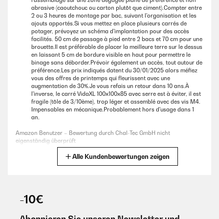
l'assemblage sur une zone dégagée plane de préférence et non
abrasive (caoutchouc ou carton plutôt que ciment).Compter entre
Amazon Benutzer – Bewertung durch Chal-Tec GmbH nicht
2 ou 3 heures de montage par bac, suivant l'organisation et les
eigenständig überprüft
ajouts apportés.Si vous mettez en place plusieurs carrés de
potager, prévoyez un schéma d'implantation pour des accès
facilités. 50 cm de passage à pied entre 2 bacs et 70 cm pour une
brouette.Il est préférable de placer la meilleure terre sur le dessus
21/02/2024
en laissant 5 cm de bordure visible en haut pour permettre le
Haben mittlerweile zwei dieser Hochbeete im Garten. Wer schonmal
binage sans déborder.Prévoir également un accès, tout autour de
einen Schraubendreher und Maulschlüssel in der Hand hatte, dürfte mit
préférence.Les prix indiqués datent du 30/01/2025 alors méfiez
dem Aufbau keine Schwierigkeiten haben. Die Anleitung war für mich
vous des offres de printemps qui fleurissent avec une
verständlich und nachvollziehbar.Ohne Füllung mit Erde ist die
augmentation de 30%.Je vous refais un retour dans 10 ans.À
Konstruktion etwas wackelig. Wir haben Sie daher aufgebaut, mit
l'inverse, le carré VidaXL 100x100x85 avec serre est à éviter, il est
Noppenfolie ausgekleidet, Kaninchendraht und Kiesel gegen
fragile (tôle de 3/10ème), trop léger et assemblé avec des vis M4.
Schädlinge am Boden ausgelegt und dann gleich mit Erde befüllt.Das
Impensables en mécanique.Probablement hors d'usage dans 1
Hochbeet bringt eine angenehme Arbeitshöhe zur Aussaat und Ernte.
an.
Wir pflanzen Salatköpfe, Gurken und Erdbeeren und das hat bisher gut
funktioniert.Achtung, nicht bei der Arbeit auf den Rändern des
Amazon Benutzer – Bewertung durch Chal-Tec GmbH nicht
Hochbeets abstützen, das Blech ist dafür nicht stark genug und kann
eigenständig überprüft
sich verziehen.Ich würde wieder so ein Hochbeet kaufen.
Alle Kundenbewertungen zeigen
Übersetzen
Amazon Benutzer – Bewertung durch Chal-Tec GmbH nicht
eigenständig überprüft
14/11/2024
-10€
Fairly easy for 2 people to put together. Just what I needed for my
13/05/2019
asparagus patch and my chickens can’t get in it due to the
height.
Habe mit zu dem 1,6 m Hochbeet auch das Foliezelt bestellt. Beides
Abonnieren Sie unseren Newsletter und