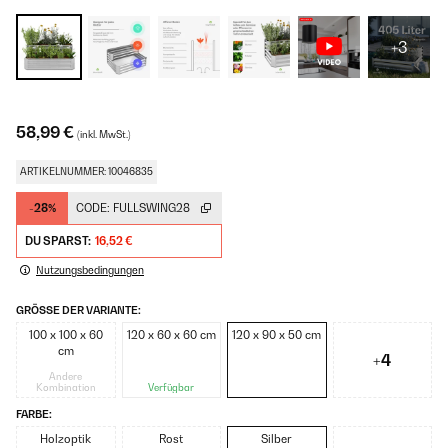
+3
58,99 €
(inkl. MwSt.)
ARTIKELNUMMER: 10046835
-28%
CODE:
FULLSWING28
DU SPARST:
16,52 €
Nutzungsbedingungen
GRÖSSE DER VARIANTE:
100 x 100 x 60
120 x 60 x 60 cm
120 x 90 x 50 cm
cm
+4
Andere
Kombination
Verfügbar
FARBE:
Holzoptik
Rost
Silber