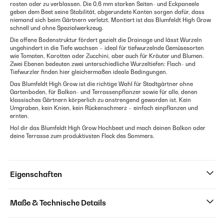
rosten oder zu verblassen. Die 0,6 mm starken Seiten- und Eckpaneele
geben dem Beet seine Stabilität, abgerundete Kanten sorgen dafür, dass
niemand sich beim Gärtnern verletzt. Montiert ist das Blumfeldt High Grow
schnell und ohne Spezialwerkzeug.
Die offene Bodenstruktur fördert gezielt die Drainage und lässt Wurzeln
ungehindert in die Tiefe wachsen – ideal für tiefwurzelnde Gemüsesorten
wie Tomaten, Karotten oder Zucchini, aber auch für Kräuter und Blumen.
Zwei Ebenen bedeuten zwei unterschiedliche Wurzeltiefen: Flach- und
Tiefwurzler finden hier gleichermaßen ideale Bedingungen.
Das Blumfeldt High Grow ist die richtige Wahl für Stadtgärtner ohne
Gartenboden, für Balkon- und Terrassenpflanzer sowie für alle, denen
klassisches Gärtnern körperlich zu anstrengend geworden ist. Kein
Umgraben, kein Knien, kein Rückenschmerz – einfach einpflanzen und
ernten.
Hol dir das Blumfeldt High Grow Hochbeet und mach deinen Balkon oder
deine Terrasse zum produktivsten Fleck des Sommers.
Eigenschaften
Maße & Technische Details