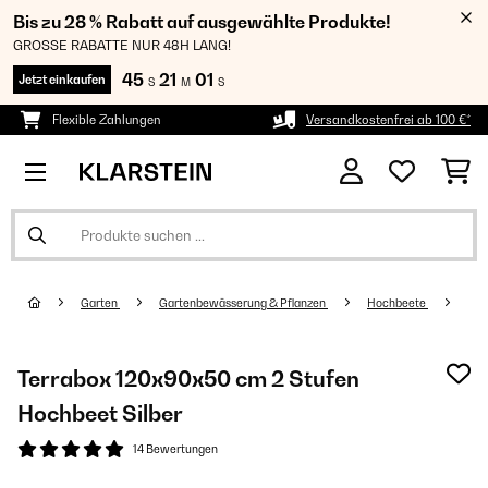
Bis zu 28 % Rabatt auf ausgewählte Produkte!
GROSSE RABATTE NUR 48H LANG!
45
21
01
Jetzt einkaufen
S
M
S
Flexible Zahlungen
Versandkostenfrei ab 100 €*
Garten
Gartenbewässerung & Pflanzen
Hochbeete
Terrabox 120x90x50 cm 2 Stufen
Hochbeet​ Silber
14 Bewertungen