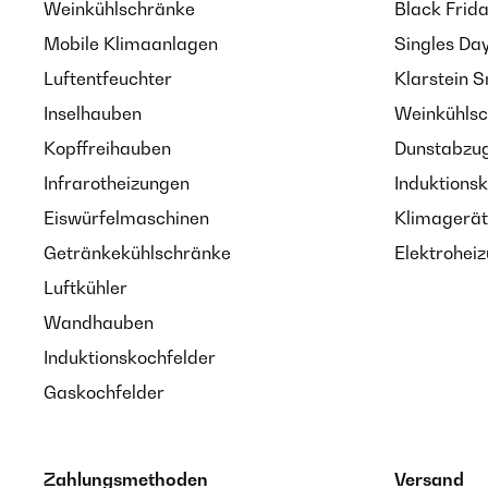
Weinkühlschränke
Black Frid
Mobile Klimaanlagen
Singles Da
Luftentfeuchter
Klarstein 
Inselhauben
Weinkühlsc
Kopffreihauben
Dunstabzug
Infrarotheizungen
Induktionsk
Eiswürfelmaschinen
Klimagerät
Getränkekühlschränke
Elektroheiz
Luftkühler
Wandhauben
Induktionskochfelder
Gaskochfelder
Zahlungsmethoden
Versand