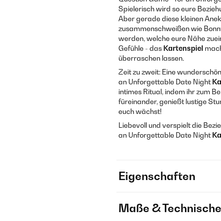
Spielerisch wird so eure Bezieh
Aber gerade diese kleinen Ane
zusammenschweißen wie Bonny 
werden, welche eure Nähe zuei
Gefühle - das
Kartenspiel
macht
überraschen lassen.
Zeit zu zweit: Eine wunderschön
an Unforgettable Date Night
Ka
intimes Ritual, indem ihr zum Be
füreinander, genießt lustige S
euch wächst!
Liebevoll und verspielt die Bez
an Unforgettable Date Night
Ka
Eigenschaften
Maße & Technische