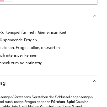
Kartenspiel für mehr Gemeinsamkeit
0 spannende Fragen
ziehen, Frage stellen, antworten
uch intensiver kennen
chenk zum Valentinstag
ng
seitigen Verstehens, Verstehen der Schlüssel gegenseitigen
 und auch lustige Fragen geht das
Pärchen-Spiel
Couples
ttable Date Night kleinen Wahrheiten auf den Grund.