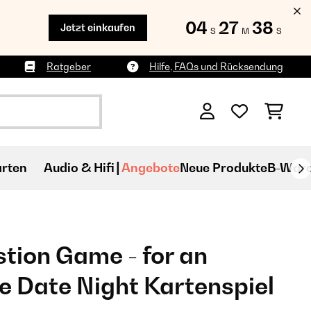
04
27
37
Jetzt einkaufen
S
M
S
Ratgeber
Hilfe, FAQs und Rücksendung
rten
Audio & Hifi
Angebote
Neue Produkte
B-War
tion Game - for an
e Date Night Kartenspiel