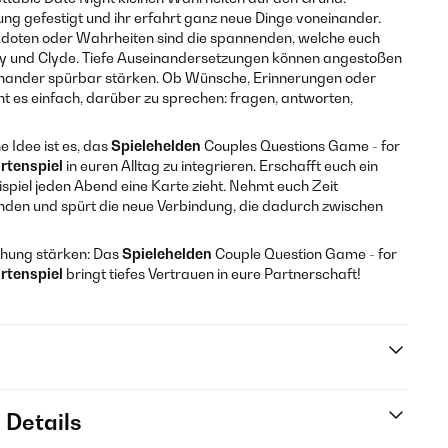
ung gefestigt und ihr erfahrt ganz neue Dinge voneinander.
kdoten oder Wahrheiten sind die spannenden, welche euch
und Clyde. Tiefe Auseinandersetzungen können angestoßen
nander spürbar stärken. Ob Wünsche, Erinnerungen oder
 es einfach, darüber zu sprechen: fragen, antworten,
e Idee ist es, das
Spielehelden
Couples Questions Game - for
rtenspiel
in euren Alltag zu integrieren. Erschafft euch ein
ispiel jeden Abend eine Karte zieht. Nehmt euch Zeit
tunden und spürt die neue Verbindung, die dadurch zwischen
iehung stärken: Das
Spielehelden
Couple Question Game - for
rtenspiel
bringt tiefes Vertrauen in eure Partnerschaft!
 Details