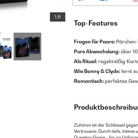
1/6
Top-Features
Fragen für Paare:
Pärchen-
+1
Pure Abwechslung:
über 10
Als Ritual:
regelmäßig Karte 
Wie Bonny & Clyde:
lernt e
Romantisch:
perfektes Ges
Produktbeschreibu
Zuhören ist der Schlüssel gegen
Vertrauens: Durch tiefe, intime
Question Game - for an Unforge