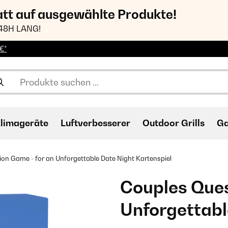
att auf ausgewählte Produkte!
48H LANG!
€*
limageräte
Luftverbesserer
Outdoor Grills
Ga
ion Game - for an Unforgettable Date Night Kartenspiel
Couples Ques
Unforgettabl