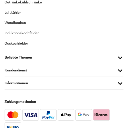
Getränkekühlschränke
Als Geschenk gekauft Kam gut an Lustiges Spiel
Luftkühler
Amazon Benutzer – Bewertung durch Chal-Tec GmbH nicht
eigenständig überprüft
Wandhauben
Induktionskochfelder
26/05/2025
Gaskochfelder
Hab dieses Spiel für einen lustigen Spieleabend mit Freunden bestellt.
Kann es wirklich weiterempfehlen. Musste das Kartenspiel erneut für
Freunde bestellen, da es so gut ankam. Mit den eigenen Regelkarten
Beliebte Themen
kann das Spiel mehr oder weniger beeinflusst werden. Hier sind den
Gedanken und Ideen keine Grenzen gesetzt... (macht vlt. vor dem Spiel
No-Gos ab)
Kundendienst
Amazon Benutzer – Bewertung durch Chal-Tec GmbH nicht
eigenständig überprüft
Informationen
19/05/2025
Zahlungsmethoden
sehr cooles spiel
Amazon Benutzer – Bewertung durch Chal-Tec GmbH nicht
eigenständig überprüft