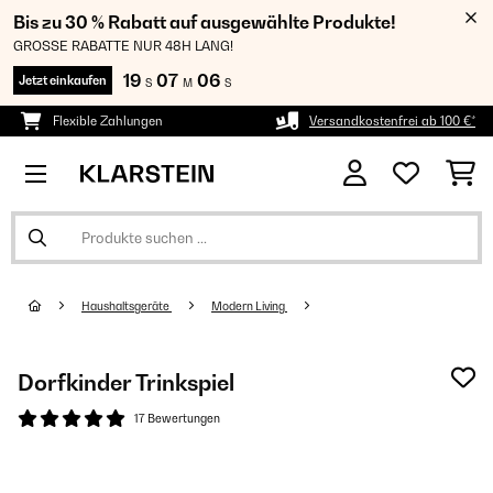
Bis zu 30 % Rabatt auf ausgewählte Produkte!
GROSSE RABATTE NUR 48H LANG!
19
07
06
Jetzt einkaufen
S
M
S
Flexible Zahlungen
Versandkostenfrei ab 100 €*
Haushaltsgeräte
Modern Living
Dorfkinder Trinkspiel
17 Bewertungen