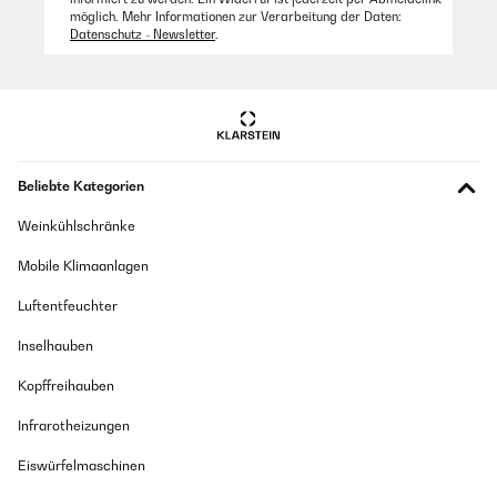
möglich. Mehr Informationen zur Verarbeitung der Daten:
31/08/2025
Datenschutz - Newsletter
.
Witzig gemacht
Amazon Benutzer – Bewertung durch Chal-Tec GmbH nicht
eigenständig überprüft
26/06/2025
Beliebte Kategorien
Ist ein gutes Spiel für Partys
Weinkühlschränke
Amazon Benutzer – Bewertung durch Chal-Tec GmbH nicht
eigenständig überprüft
Mobile Klimaanlagen
Luftentfeuchter
14/06/2025
Inselhauben
Super Spiel!
Kopffreihauben
Amazon Benutzer – Bewertung durch Chal-Tec GmbH nicht
eigenständig überprüft
Infrarotheizungen
Eiswürfelmaschinen
02/06/2025