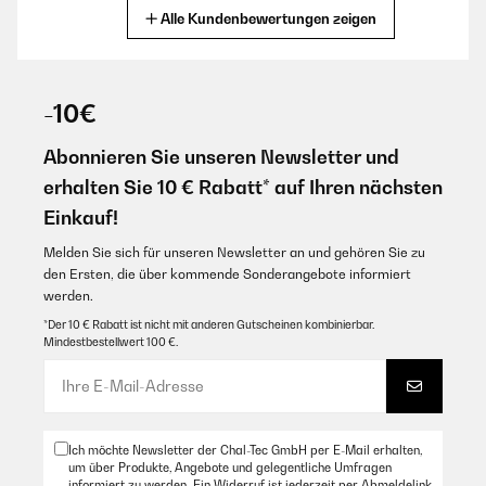
Alle Kundenbewertungen zeigen
30/12/2025
Sehr schnelle Lieferung und super verpackt, das Spiel macht echt Spaß
,kann man nur empfehlen
-10€
Amazon Benutzer – Bewertung durch Chal-Tec GmbH nicht
eigenständig überprüft
Abonnieren Sie unseren Newsletter und
erhalten Sie 10 € Rabatt* auf Ihren nächsten
17/11/2025
Einkauf!
Ist ein lustiges Trinkspiel.War ein Geburtstagsgeschenk an jemanden, er
hat es gleich am Wochenende mit Freunden gespielt.
Melden Sie sich für unseren Newsletter an und gehören Sie zu
den Ersten, die über kommende Sonderangebote informiert
Amazon Benutzer – Bewertung durch Chal-Tec GmbH nicht
werden.
eigenständig überprüft
*Der 10 € Rabatt ist nicht mit anderen Gutscheinen kombinierbar.
Mindestbestellwert 100 €.
14/11/2025
Super Lustiges Spiel.Toller Kontakt, problemlose Abwicklung, Danke.
Amazon Benutzer – Bewertung durch Chal-Tec GmbH nicht
eigenständig überprüft
Ich möchte Newsletter der Chal-Tec GmbH per E-Mail erhalten,
um über Produkte, Angebote und gelegentliche Umfragen
informiert zu werden. Ein Widerruf ist jederzeit per Abmeldelink