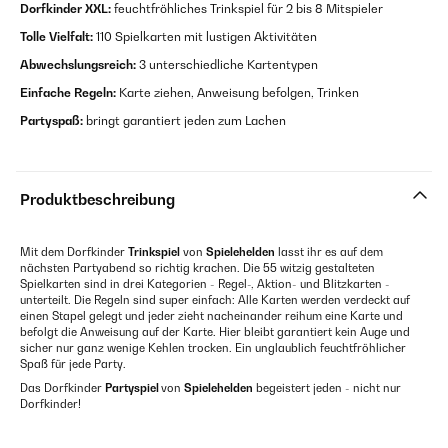
Dorfkinder XXL:
feuchtfröhliches Trinkspiel für 2 bis 8 Mitspieler
Tolle Vielfalt:
110 Spielkarten mit lustigen Aktivitäten
Abwechslungsreich:
3 unterschiedliche Kartentypen
Einfache Regeln:
Karte ziehen, Anweisung befolgen, Trinken
Partyspaß:
bringt garantiert jeden zum Lachen
Produktbeschreibung
Mit dem Dorfkinder
Trinkspiel
von
Spielehelden
lasst ihr es auf dem
nächsten Partyabend so richtig krachen. Die 55 witzig gestalteten
Spielkarten sind in drei Kategorien - Regel-, Aktion- und Blitzkarten -
unterteilt. Die Regeln sind super einfach: Alle Karten werden verdeckt auf
einen Stapel gelegt und jeder zieht nacheinander reihum eine Karte und
befolgt die Anweisung auf der Karte. Hier bleibt garantiert kein Auge und
sicher nur ganz wenige Kehlen trocken. Ein unglaublich feuchtfröhlicher
Spaß für jede Party.
Das Dorfkinder
Partyspiel
von
Spielehelden
begeistert jeden - nicht nur
Dorfkinder!