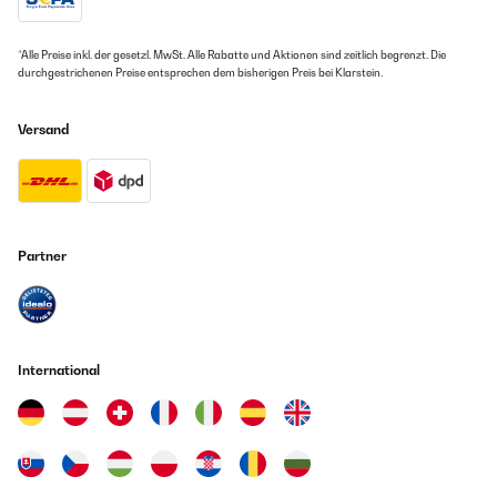
14/01/2025
*Alle Preise inkl. der gesetzl. MwSt. Alle Rabatte und Aktionen sind zeitlich begrenzt. Die
Kartenspiel für Trinkspiel, Karten wiederholen sich, dadurch wird es
durchgestrichenen Preise entsprechen dem bisherigen Preis bei Klarstein.
schnell langweilig, manche Karten sind eher unverständlich.Cover des
Kartenspiels war komplett mit einem Etikett beklebt. War nicht so
schön, da eigentlich als Geschenk gedacht.Lieferung und Abwicklung
Versand
waren aber unkompliziert und sehr gut.
Amazon Benutzer – Bewertung durch Chal-Tec GmbH nicht
eigenständig überprüft
13/01/2025
Partner
Das Spiel hat uns den Silvesterabend gerettet. Es war richtig lustig und
die Zeit ist schnell vergangen. Kann das Spiel gerne weiterempfehlen.
Amazon Benutzer – Bewertung durch Chal-Tec GmbH nicht
eigenständig überprüft
International
01/01/2025
Das Spiel sorgt für Auflockerung in der Runde und Gespräche. Mir
persönlich waren die ,,trinke wenn....,, zu einfach gestaltet ,hätte es
lustiger gedacht .Naja einmal gespielt jetzt zu Silvester und gut .Ist aber