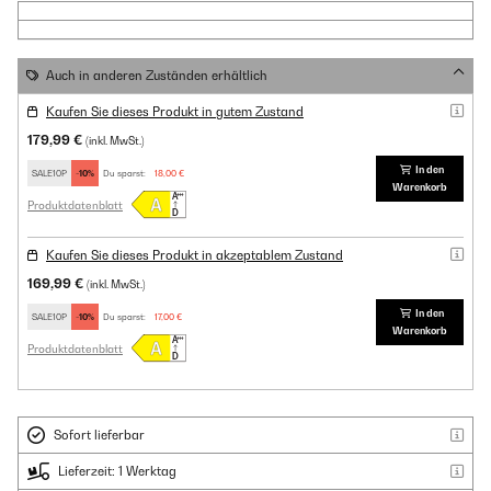
Auch in anderen Zuständen erhältlich
Kaufen Sie dieses Produkt in gutem Zustand
179,99 €
(inkl. MwSt.)
In den
SALE10P
-10%
Du sparst:
18,00 €
Warenkorb
Produktdatenblatt
Kaufen Sie dieses Produkt in akzeptablem Zustand
169,99 €
(inkl. MwSt.)
In den
SALE10P
-10%
Du sparst:
17,00 €
Warenkorb
Produktdatenblatt
Sofort lieferbar
Lieferzeit: 1 Werktag