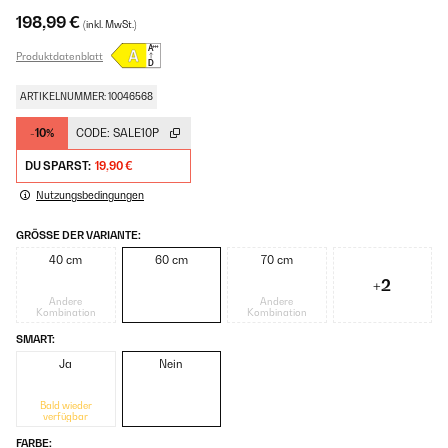
198,99 €
(inkl. MwSt.)
Produktdatenblatt
ARTIKELNUMMER: 10046568
-10%
CODE:
SALE10P
DU SPARST:
19,90 €
Nutzungsbedingungen
GRÖSSE DER VARIANTE:
40 cm
60 cm
70 cm
+2
Andere
Andere
Kombination
Kombination
SMART:
Ja
Nein
Bald wieder
verfügbar
FARBE: