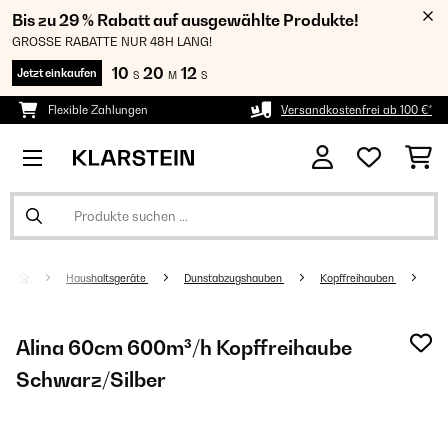
Bis zu 29 % Rabatt auf ausgewählte Produkte!
GROSSE RABATTE NUR 48H LANG!
10
20
12
Jetzt einkaufen
S
M
S
Flexible Zahlungen
Versandkostenfrei ab 100 €*
Haushaltsgeräte
Dunstabzugshauben
Kopffreihauben
Alina 60cm 600m³/h Kopffreihaube
Schwarz/Silber