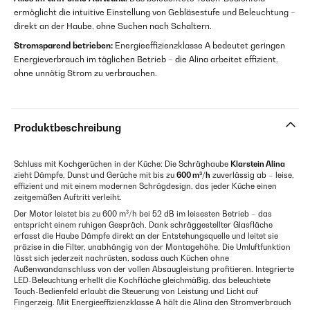
ermöglicht die intuitive Einstellung von Gebläsestufe und Beleuchtung –
direkt an der Haube, ohne Suchen nach Schaltern.
Stromsparend betrieben:
Energieeffizienzklasse A bedeutet geringen
Energieverbrauch im täglichen Betrieb – die Alina arbeitet effizient,
ohne unnötig Strom zu verbrauchen.
Produktbeschreibung
Schluss mit Kochgerüchen in der Küche: Die Schräghaube
Klarstein Alina
zieht Dämpfe, Dunst und Gerüche mit bis zu
600 m³/h
zuverlässig ab – leise,
effizient und mit einem modernen Schrägdesign, das jeder Küche einen
zeitgemäßen Auftritt verleiht.
Der Motor leistet bis zu 600 m³/h bei 52 dB im leisesten Betrieb – das
entspricht einem ruhigen Gespräch. Dank schräggestellter Glasfläche
erfasst die Haube Dämpfe direkt an der Entstehungsquelle und leitet sie
präzise in die Filter, unabhängig von der Montagehöhe. Die Umluftfunktion
lässt sich jederzeit nachrüsten, sodass auch Küchen ohne
Außenwandanschluss von der vollen Absaugleistung profitieren. Integrierte
LED-Beleuchtung erhellt die Kochfläche gleichmäßig, das beleuchtete
Touch-Bedienfeld erlaubt die Steuerung von Leistung und Licht auf
Fingerzeig. Mit Energieeffizienzklasse A hält die Alina den Stromverbrauch