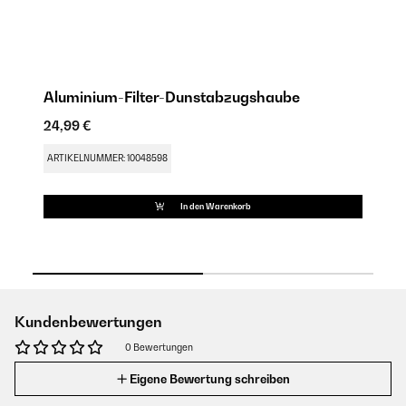
Aluminium-Filter-Dunstabzugshaube
Ak
24,99 €
18
ARTIKELNUMMER: 10048598
AR
In den Warenkorb
Kundenbewertungen
0 Bewertungen
Eigene Bewertung schreiben