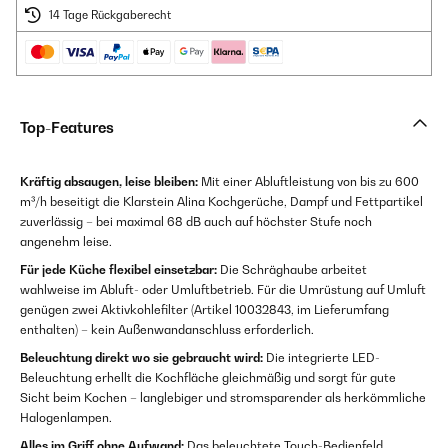
14 Tage Rückgaberecht
Top-Features
Kräftig absaugen, leise bleiben:
Mit einer Abluftleistung von bis zu 600
m³/h beseitigt die Klarstein Alina Kochgerüche, Dampf und Fettpartikel
zuverlässig – bei maximal 68 dB auch auf höchster Stufe noch
angenehm leise.
Für jede Küche flexibel einsetzbar:
Die Schräghaube arbeitet
wahlweise im Abluft- oder Umluftbetrieb. Für die Umrüstung auf Umluft
genügen zwei Aktivkohlefilter (Artikel 10032843, im Lieferumfang
enthalten) – kein Außenwandanschluss erforderlich.
Beleuchtung direkt wo sie gebraucht wird:
Die integrierte LED-
Beleuchtung erhellt die Kochfläche gleichmäßig und sorgt für gute
Sicht beim Kochen – langlebiger und stromsparender als herkömmliche
Halogenlampen.
Alles im Griff ohne Aufwand:
Das beleuchtete Touch-Bedienfeld