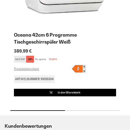
Oceana 42cm 6 Programme
M
Tischgeschirrspüler Weiß
T
389,99 €
38
SALE20P
-20%
Du sparst:
78,00 €
SA
Produktdatenblatt
Pro
ARTIKELNUMMER: 10035304
AR
In den Warenkorb
Kundenbewertungen