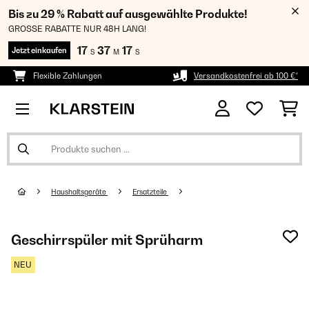
Bis zu 29 % Rabatt auf ausgewählte Produkte!
GROSSE RABATTE NUR 48H LANG!
17
37
15
Jetzt einkaufen
S
M
S
Flexible Zahlungen
Versandkostenfrei ab 100 €*
Haushaltsgeräte
Ersatzteile
Geschirrspüler mit Sprüharm
NEU