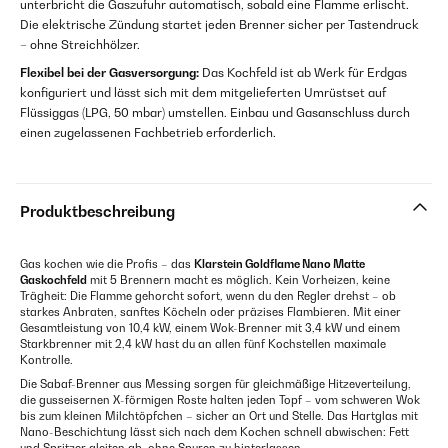
unterbricht die Gaszufuhr automatisch, sobald eine Flamme erlischt.
Die elektrische Zündung startet jeden Brenner sicher per Tastendruck
– ohne Streichhölzer.
Flexibel bei der Gasversorgung:
Das Kochfeld ist ab Werk für Erdgas
konfiguriert und lässt sich mit dem mitgelieferten Umrüstset auf
Flüssiggas (LPG, 50 mbar) umstellen. Einbau und Gasanschluss durch
einen zugelassenen Fachbetrieb erforderlich.
Produktbeschreibung
Gas kochen wie die Profis – das
Klarstein Goldflame Nano Matte
Gaskochfeld
mit 5 Brennern macht es möglich. Kein Vorheizen, keine
Trägheit: Die Flamme gehorcht sofort, wenn du den Regler drehst – ob
starkes Anbraten, sanftes Köcheln oder präzises Flambieren. Mit einer
Gesamtleistung von 10,4 kW, einem Wok-Brenner mit 3,4 kW und einem
Starkbrenner mit 2,4 kW hast du an allen fünf Kochstellen maximale
Kontrolle.
Die Sabaf-Brenner aus Messing sorgen für gleichmäßige Hitzeverteilung,
die gusseisernen X-förmigen Roste halten jeden Topf – vom schweren Wok
bis zum kleinen Milchtöpfchen – sicher an Ort und Stelle. Das Hartglas mit
Nano-Beschichtung lässt sich nach dem Kochen schnell abwischen: Fett