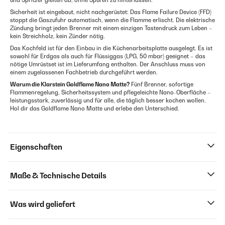
und Spritzer gleiten ab, ohne Spuren zu hinterlassen.
Sicherheit ist eingebaut, nicht nachgerüstet: Das Flame Failure Device (FFD)
stoppt die Gaszufuhr automatisch, wenn die Flamme erlischt. Die elektrische
Zündung bringt jeden Brenner mit einem einzigen Tastendruck zum Leben –
kein Streichholz, kein Zünder nötig.
Das Kochfeld ist für den Einbau in die Küchenarbeitsplatte ausgelegt. Es ist
sowohl für Erdgas als auch für Flüssiggas (LPG, 50 mbar) geeignet – das
nötige Umrüstset ist im Lieferumfang enthalten. Der Anschluss muss von
einem zugelassenen Fachbetrieb durchgeführt werden.
Warum die Klarstein Goldflame Nano Matte?
Fünf Brenner, sofortige
Flammenregelung, Sicherheitssystem und pflegeleichte Nano-Oberfläche –
leistungsstark, zuverlässig und für alle, die täglich besser kochen wollen.
Hol dir das Goldflame Nano Matte und erlebe den Unterschied.
Eigenschaften
Maße & Technische Details
Was wird geliefert