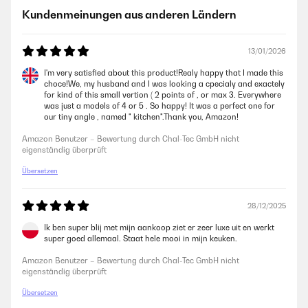
Ausschnittgepast.Qualität ist super
Kundenmeinungen aus anderen Ländern
Amazon Benutzer – Bewertung durch Chal-Tec GmbH nicht
eigenständig überprüft
13/01/2026
I'm very satisfied about this product!Realy happy that I made this
01/08/2025
choce!We, my husband and I was looking a cpecialy and exactely
for kind of this small vertion ( 2 points of , or max 3. Everywhere
Schönes Kochfeld, wir betreiben es mit Propangas. Funktioniert
was just a models of 4 or 5 . So happy! It was a perfect one for
einwandfrei. Einziger Nachteil ist die doch sehr kratzempfindliche
our tiny angle , named " kitchen".Thank you, Amazon!
Glasoberfläche. Aber es ist ein Gebrauchsgegenstand ... Also nicht
ärgern.
Amazon Benutzer – Bewertung durch Chal-Tec GmbH nicht
eigenständig überprüft
Amazon Benutzer – Bewertung durch Chal-Tec GmbH nicht
eigenständig überprüft
Übersetzen
27/06/2025
28/12/2025
Lieferung erfolgte sehr schnell. Verpackung optimal.Produkt wie
Ik ben super blij met mijn aankoop ziet er zeer luxe uit en werkt
beschrieben. Optik sehr edel!Gerne immer wieder ! ! !
super goed allemaal. Staat hele mooi in mijn keuken.
Amazon Benutzer – Bewertung durch Chal-Tec GmbH nicht
Amazon Benutzer – Bewertung durch Chal-Tec GmbH nicht
eigenständig überprüft
eigenständig überprüft
Übersetzen
27/06/2025