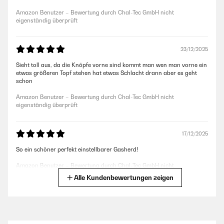
Amazon Benutzer – Bewertung durch Chal-Tec GmbH nicht
eigenständig überprüft
23/12/2025
Sieht toll aus, da die Knöpfe vorne sind kommt man wen man vorne ein
etwas größeren Topf stehen hat etwas Schlacht drann aber es geht
schon
Amazon Benutzer – Bewertung durch Chal-Tec GmbH nicht
eigenständig überprüft
17/12/2025
So ein schöner perfekt einstellbarer Gasherd!
Amazon Benutzer – Bewertung durch Chal-Tec GmbH nicht
eigenständig überprüft
Alle Kundenbewertungen zeigen
03/12/2025
Ware wurde schnell geliefert und hat super in den Alten