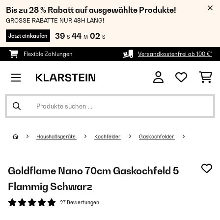
Bis zu 28 % Rabatt auf ausgewählte Produkte!
GROSSE RABATTE NUR 48H LANG!
39
44
01
Jetzt einkaufen
S
M
S
Flexible Zahlungen
Versandkostenfrei ab 100 €*
Haushaltsgeräte
Kochfelder
Gaskochfelder
Goldflame Nano 70cm Gaskochfeld 5
Flammig Schwarz
27 Bewertungen