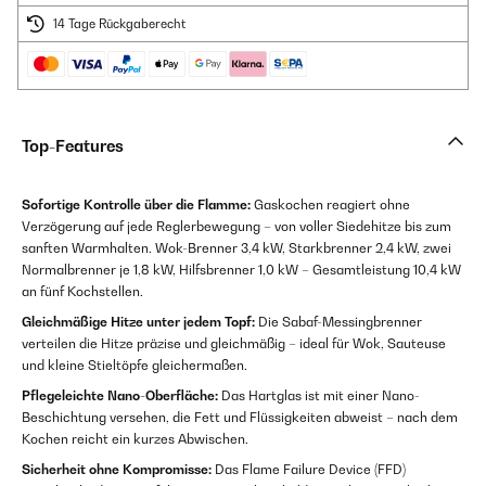
14 Tage Rückgaberecht
Top-Features
Sofortige Kontrolle über die Flamme:
Gaskochen reagiert ohne
Verzögerung auf jede Reglerbewegung – von voller Siedehitze bis zum
sanften Warmhalten. Wok-Brenner 3,4 kW, Starkbrenner 2,4 kW, zwei
Normalbrenner je 1,8 kW, Hilfsbrenner 1,0 kW – Gesamtleistung 10,4 kW
an fünf Kochstellen.
Gleichmäßige Hitze unter jedem Topf:
Die Sabaf-Messingbrenner
verteilen die Hitze präzise und gleichmäßig – ideal für Wok, Sauteuse
und kleine Stieltöpfe gleichermaßen.
Pflegeleichte Nano-Oberfläche:
Das Hartglas ist mit einer Nano-
Beschichtung versehen, die Fett und Flüssigkeiten abweist – nach dem
Kochen reicht ein kurzes Abwischen.
Sicherheit ohne Kompromisse:
Das Flame Failure Device (FFD)