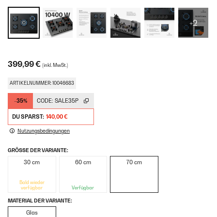
+2
399,99 €
(inkl. MwSt.)
ARTIKELNUMMER: 10046683
-35%
CODE:
SALE35P
DU SPARST:
140,00 €
Nutzungsbedingungen
GRÖSSE DER VARIANTE:
30 cm
60 cm
70 cm
Bald wieder
verfügbar
Verfügbar
MATERIAL DER VARIANTE:
Glas