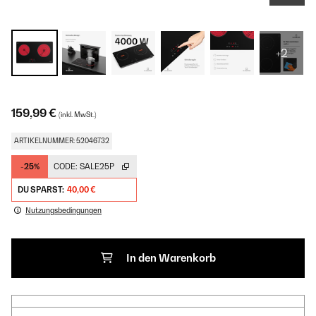
+2
159,99 €
(inkl. MwSt.)
ARTIKELNUMMER: 52046732
-25%
CODE:
SALE25P
DU SPARST:
40,00 €
Nutzungsbedingungen
In den Warenkorb