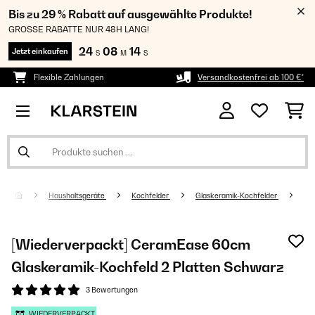
Bis zu 29 % Rabatt auf ausgewählte Produkte!
GROSSE RABATTE NUR 48H LANG!
24
08
13
Jetzt einkaufen
S
M
S
Flexible Zahlungen
Versandkostenfrei ab 100 €*
Haushaltsgeräte
Kochfelder
Glaskeramik-Kochfelder
[Wiederverpackt] CeramEase 60cm
Glaskeramik-Kochfeld​ 2 Platten Schwarz
3 Bewertungen
WIEDERVERPACKT