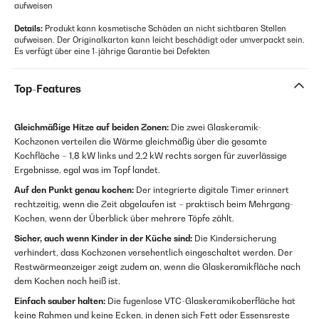
aufweisen
Details:
Produkt kann kosmetische Schäden an nicht sichtbaren Stellen
aufweisen. Der Originalkarton kann leicht beschädigt oder umverpackt sein.
Es verfügt über eine 1-jährige Garantie bei Defekten
Top-Features
Gleichmäßige Hitze auf beiden Zonen:
Die zwei Glaskeramik-
Kochzonen verteilen die Wärme gleichmäßig über die gesamte
Kochfläche – 1,8 kW links und 2,2 kW rechts sorgen für zuverlässige
Ergebnisse, egal was im Topf landet.
Auf den Punkt genau kochen:
Der integrierte digitale Timer erinnert
rechtzeitig, wenn die Zeit abgelaufen ist – praktisch beim Mehrgang-
Kochen, wenn der Überblick über mehrere Töpfe zählt.
Sicher, auch wenn Kinder in der Küche sind:
Die Kindersicherung
verhindert, dass Kochzonen versehentlich eingeschaltet werden. Der
Restwärmeanzeiger zeigt zudem an, wenn die Glaskeramikfläche nach
dem Kochen noch heiß ist.
Einfach sauber halten:
Die fugenlose VTC-Glaskeramikoberfläche hat
keine Rahmen und keine Ecken, in denen sich Fett oder Essensreste