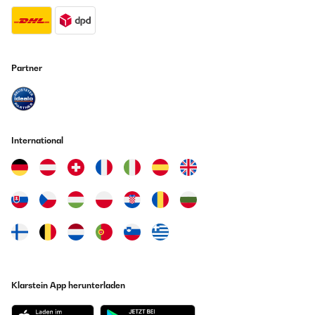
Amazon Benutzer – Bewertung durch Chal-Tec GmbH nicht
Si può fare diverse regolazioni di potenza fino a 2000W , per
eigenständig überprüft
accendere ha dei tasti a sfioramento che non sempre funziona al
primo colpo.
Amazon Benutzer – Bewertung durch Chal-Tec GmbH nicht
03/11/2020
eigenständig überprüft
Partner
Die Platte ist sehr schön, aber ich war etwas unangenehm überrascht,
Übersetzen
dass die Platte eine Lüftung hat, die den Kochvorgang von daher schon
mal lauter ist. Leider nicht stufenlos, aber sie ist im Großen und Ganzen
in Ordnung, man muss halt lernen, damit zu kochen, entweder mit den
07/07/2020
Watt- oder Temperaturangaben.
International
Un peu bruyante mais fonctionne très bien et très légère on peut
Amazon Benutzer – Bewertung durch Chal-Tec GmbH nicht
l'emporter en déplacement ou vacances
eigenständig überprüft
Amazon Benutzer – Bewertung durch Chal-Tec GmbH nicht
eigenständig überprüft
25/10/2020
Übersetzen
Das Bedienelement reagiert nur mit Verzögerung. Der Lüfter ist ziemlich
laut und läuft lange nach. Abgesehen davon war und ist dieses Gerät
zuverlässig und optisch ansprechend gestaltet.
07/07/2020
Amazon Benutzer – Bewertung durch Chal-Tec GmbH nicht
Un peu bruyante mais fonctionne très bien et très légère on peut
eigenständig überprüft
l'emporter en déplacement ou vacances
Klarstein App herunterladen
Amazon Benutzer – Bewertung durch Chal-Tec GmbH nicht
eigenständig überprüft