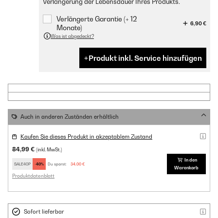
Verlängerung der Lebensdauer Ihres Produkts.
Verlängerte Garantie (+ 12
6,90 €
Monate)
Was ist abgedeckt?
Produkt inkl. Service hinzufügen
Auch in anderen Zuständen erhältlich
Kaufen Sie dieses Produkt in akzeptablem Zustand
84,99 €
(inkl. MwSt.)
In den
SALE40P
-40%
Du sparst:
34,00 €
Warenkorb
Produktdatenblatt
Sofort lieferbar