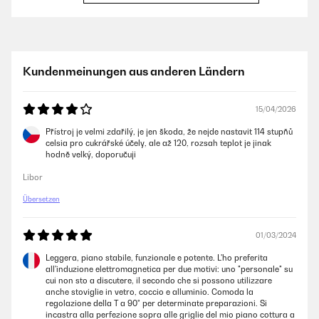
11/11/2023
Das Gerät habe ich jetzt über 1 1/2 Jahre.Schnelle Aufheizung und
ordentlich Power.Edle Optik und bisher robust und ohne
Kundenmeinungen aus anderen Ländern
Probleme.Nachteil: der Lüfter zum kühlen des Gerätes ist echt laut und
nervig. Ansonsten sehr empfehlenswert das Gerät! Würde es wieder
kaufen.
15/04/2026
Amazon Benutzer – Bewertung durch Chal-Tec GmbH nicht
eigenständig überprüft
Přístroj je velmi zdařilý, je jen škoda, že nejde nastavit 114 stupňů
celsia pro cukrářské účely, ale až 120, rozsah teplot je jinak
hodně velký, doporučuji
07/02/2022
Libor
Wenn man 2 Töpfe benutzt dauert es eine Ewigkeit bis das Essen fertig
Übersetzen
ist
Amazon Benutzer – Bewertung durch Chal-Tec GmbH nicht
01/03/2024
eigenständig überprüft
Leggera, piano stabile, funzionale e potente. L'ho preferita
all'induzione elettromagnetica per due motivi: uno "personale" su
04/01/2022
cui non sto a discutere, il secondo che si possono utilizzare
anche stoviglie in vetro, coccio e alluminio. Comoda la
Die Kochplatte ist prima, ich bin sehr zufrieden. Wird schnell heiß und
regolazione della T a 90° per determinate preparazioni. Si
ist gut regulierbar. Eine Kleinigkeit die besser sein könnte ist der
incastra alla perfezione sopra alle griglie del mio piano cottura a