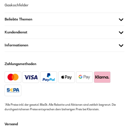
Gaskochfelder
22/04/2021
30/10/2021
Gutes Gerät. Der Lüfter könnt leiser sein, aber alles in allem, für den
Beliebte Themen
Preis. TOP
Impeccable étant Hiper-Electro-Sencible C'est tout à fait ce que je
souhaitais c'est à dire 0 Giga-Hertz = O émission d'ondes
Amazon Benutzer – Bewertung durch Chal-Tec GmbH nicht
électromagnétiques ! Au TOP. ! Technologie à suivre et à adopter
Kundendienst
eigenständig überprüft
Amazon Benutzer – Bewertung durch Chal-Tec GmbH nicht
eigenständig überprüft
Informationen
21/02/2021
Übersetzen
Seit 14 Tagen hat diese Kochplatte fehl funktion . Schaltet sich immer in
Zahlungsmethoden
kurzen abständen ein und aus . Was mach ich jetzt. Garantie ???
10/10/2021
Amazon Benutzer – Bewertung durch Chal-Tec GmbH nicht
scalda molto in fretta, regolazioni facili ed intuitive,è rumoroso
eigenständig überprüft
forse un po' troppo...dopo 2 utilizzi credo si sia graffiato il vetro,
oppure era difettoso, a breve la sentenza
Amazon Benutzer – Bewertung durch Chal-Tec GmbH nicht
15/11/2020
eigenständig überprüft
Ich benütze diese 2 bestellten Kochplatten für das Ausbraten von
*Alle Preise inkl. der gesetzl. MwSt. Alle Rabatte und Aktionen sind zeitlich begrenzt. Die
Gerichten um nicht den Gestank von Frietiertem in der Küche zu haben
Übersetzen
durchgestrichenen Preise entsprechen dem bisherigen Preis bei Klarstein.
und dafür sind diese Kochplatten perfekt geeignet! Wobei ich belasse
diese nicht im Freien, sondern räume diese nach Gebrauch weg > sowie
vom Hersteller empfohlen!
06/01/2021
Versand