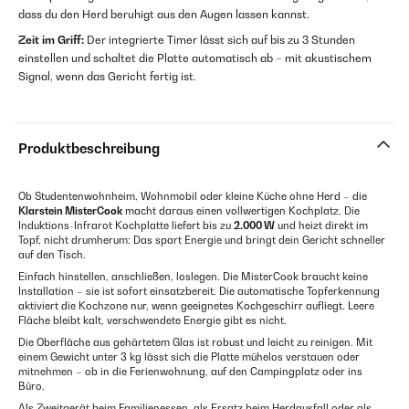
dass du den Herd beruhigt aus den Augen lassen kannst.
Zeit im Griff:
Der integrierte Timer lässt sich auf bis zu 3 Stunden
einstellen und schaltet die Platte automatisch ab – mit akustischem
Signal, wenn das Gericht fertig ist.
Produktbeschreibung
Ob Studentenwohnheim, Wohnmobil oder kleine Küche ohne Herd – die
Klarstein MisterCook
macht daraus einen vollwertigen Kochplatz. Die
Induktions-Infrarot Kochplatte liefert bis zu
2.000 W
und heizt direkt im
Topf, nicht drumherum: Das spart Energie und bringt dein Gericht schneller
auf den Tisch.
Einfach hinstellen, anschließen, loslegen. Die MisterCook braucht keine
Installation – sie ist sofort einsatzbereit. Die automatische Topferkennung
aktiviert die Kochzone nur, wenn geeignetes Kochgeschirr aufliegt. Leere
Fläche bleibt kalt, verschwendete Energie gibt es nicht.
Die Oberfläche aus gehärtetem Glas ist robust und leicht zu reinigen. Mit
einem Gewicht unter 3 kg lässt sich die Platte mühelos verstauen oder
mitnehmen – ob in die Ferienwohnung, auf den Campingplatz oder ins
Büro.
Als Zweitgerät beim Familienessen, als Ersatz beim Herdausfall oder als