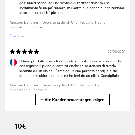
Sensor-Touch-Bereich, da hätte ich mir ein anderes Material
gas; unica pecca, ha una ventola di raffreddamento che
gewünscht, damit der Topf auch beiseite geschoben werden kann. Die
ovviamente fa un po' rumore, ma sotto alla cappa di aspirazione
kurzzeitige Lüftung ist schon gut hörbar, aber erträglich, insgesamt ist
accesa non ci si fa' più caso.
die Kochplatte gut.
Amazon Benutzer – Bewertung durch Chal-Tec GmbH nicht
Amazon Benutzer – Bewertung durch Chal-Tec GmbH nicht
eigenständig überprüft
eigenständig überprüft
Übersetzen
12/12/2021
03/02/2024
Alles wurde nach meinen Wünschen erfüllt.
Ottimo prodotto e venditore professionale. Il corriere non mi ha
consegnato il piano di cottura anche se sosteneva di averlo
Amazon Benutzer – Bewertung durch Chal-Tec GmbH nicht
lasciato ad un vicino. (Forse ad un suo parente haha) la ditta
eigenständig überprüft
dopo alcuni chiarimenti me ne ha inviato un altro. Consigliato.
Amazon Benutzer – Bewertung durch Chal-Tec GmbH nicht
30/11/2021
eigenständig überprüft
I was looking for a cooking feld as my standard induction herd is not
Alle Kundenbewertungen zeigen
Übersetzen
serving purpose. Most of cooking feld have temp control and auto stop
after certain time and temp which was rate limiting step. With this I get
deisred temp for long time without any problem.
06/10/2022
Amazon Benutzer – Bewertung durch Chal-Tec GmbH nicht
-10€
Una volta capito come funziona non se ne può più fare a meno
eigenständig überprüft
piatti gustosi in pochissimi minuti piano sempre pulito. Molto
meglio dei piani a induzione