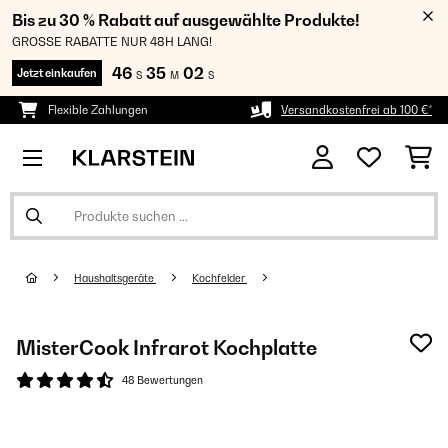
Bis zu 30 % Rabatt auf ausgewählte Produkte!
GROSSE RABATTE NUR 48H LANG!
46
35
02
Jetzt einkaufen
S
M
S
Flexible Zahlungen
Versandkostenfrei ab 100 €*
Haushaltsgeräte
Kochfelder
MisterCook Infrarot Kochplatte
48 Bewertungen