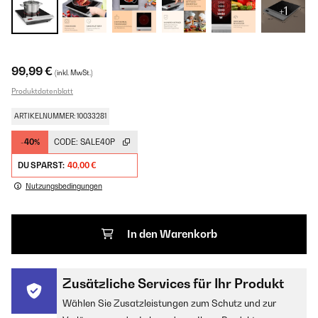
+1
99,99 €
(inkl. MwSt.)
Produktdatenblatt
ARTIKELNUMMER: 10033281
-40%
CODE:
SALE40P
DU SPARST:
40,00 €
Nutzungsbedingungen
In den Warenkorb
Zusätzliche Services für Ihr Produkt
Wählen Sie Zusatzleistungen zum Schutz und zur