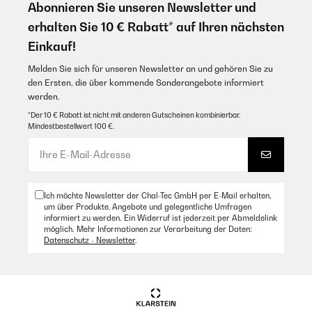
Abonnieren Sie unseren Newsletter und
Amazon Benutzer – Bewertung durch Chal-Tec GmbH nicht
08/09/2021
erhalten Sie 10 € Rabatt* auf Ihren nächsten
eigenständig überprüft
Einkauf!
das teil schaut super aus, ist leicht, heizt super und ist megagünstig
Übersetzen
vom preis her. also prinzipiell bin ich damit urglücklich! ABER: die
bedienung ist sehr schlecht. die sensortasten funktionieren extrem
Melden Sie sich für unseren Newsletter an und gehören Sie zu
schlecht. oft muss man eine taste mehr als zehn mal drücken, bis sie
den Ersten, die über kommende Sonderangebote informiert
30/09/2022
endlich ein mal reagiert. das ist supernervig. ausserdem hat die
werden.
verpackung den eindruck gemacht, als ob das ding schon mal von
Efficace mais bruyant
einem kunden ausgepackt und zurückgesendet wurde. wahrscheinlich
*Der 10 € Rabatt ist nicht mit anderen Gutscheinen kombinierbar.
hat sich der auch über die tasten beschwert. und jetzt bin ich der
Mindestbestellwert 100 €.
trottel, der das ding bereits benutzt hat und nicht mehr zurückgeben
Amazon Benutzer – Bewertung durch Chal-Tec GmbH nicht
kann...
eigenständig überprüft
Amazon Benutzer – Bewertung durch Chal-Tec GmbH nicht
Übersetzen
eigenständig überprüft
Ich möchte Newsletter der Chal-Tec GmbH per E-Mail erhalten,
um über Produkte, Angebote und gelegentliche Umfragen
30/09/2022
informiert zu werden. Ein Widerruf ist jederzeit per Abmeldelink
06/08/2021
möglich. Mehr Informationen zur Verarbeitung der Daten:
Efficace mais bruyant
Alles okay
Datenschutz - Newsletter
.
Amazon Benutzer – Bewertung durch Chal-Tec GmbH nicht
Amazon Benutzer – Bewertung durch Chal-Tec GmbH nicht
eigenständig überprüft
eigenständig überprüft
Übersetzen