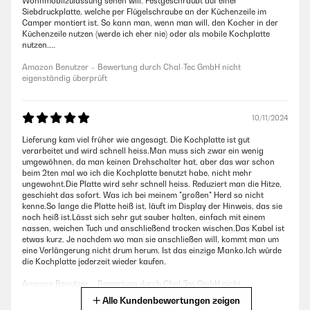
Wohnmobilzulassung sehen will. Festgeschraubt auf einer
Siebdruckplatte, welche per Flügelschraube an der Küchenzeile im
Camper montiert ist. So kann man, wenn man will, den Kocher in der
Küchenzeile nutzen (werde ich eher nie) oder als mobile Kochplatte
nutzen....
Amazon Benutzer – Bewertung durch Chal-Tec GmbH nicht
eigenständig überprüft
10/11/2024
Lieferung kam viel früher wie angesagt. Die Kochplatte ist gut
verarbeitet und wird schnell heiss.Man muss sich zwar ein wenig
umgewöhnen, da man keinen Drehschalter hat, aber das war schon
beim 2ten mal wo ich die Kochplatte benutzt habe, nicht mehr
ungewohnt.Die Platte wird sehr schnell heiss. Reduziert man die Hitze,
geschieht das sofort. Was ich bei meinem "großen" Herd so nicht
kenne.So lange die Platte heiß ist, läuft im Display der Hinweis, das sie
noch heiß ist.Lässt sich sehr gut sauber halten, einfach mit einem
nassen, weichen Tuch und anschließend trocken wischen.Das Kabel ist
etwas kurz. Je nachdem wo man sie anschließen will, kommt man um
eine Verlängerung nicht drum herum. Ist das einzige Manko.Ich würde
die Kochplatte jederzeit wieder kaufen.
Amazon Benutzer – Bewertung durch Chal-Tec GmbH nicht
eigenständig überprüft
Alle Kundenbewertungen zeigen