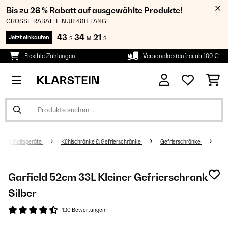
Bis zu 28 % Rabatt auf ausgewählte Produkte!
GROSSE RABATTE NUR 48H LANG!
43
34
20
Jetzt einkaufen
S
M
S
Flexible Zahlungen
Versandkostenfrei ab 100 €*
Haushaltsgeräte
Kühlschränke & Gefrierschränke
Gefrierschränke
Garfield 52cm 33L Kleiner Gefrierschrank
Silber
120 Bewertungen