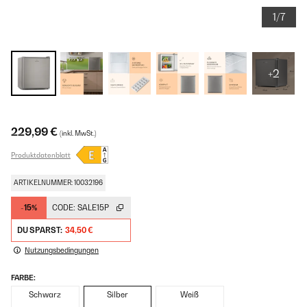
1/7
+2
229,99 €
(inkl. MwSt.)
Produktdatenblatt
ARTIKELNUMMER: 10032196
-15%
CODE:
SALE15P
DU SPARST:
34,50 €
Nutzungsbedingungen
FARBE:
Schwarz
Silber
Weiß