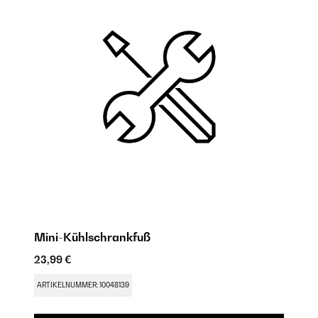
Mini-Kühlschrankfuß
M
23,99 €
17
ARTIKELNUMMER: 10048139
AR