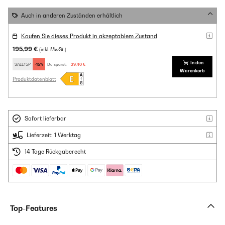
Auch in anderen Zuständen erhältlich
Kaufen Sie dieses Produkt in akzeptablem Zustand
195,99 €
(inkl. MwSt.)
In den
SALE15P
-15%
Du sparst:
29,40 €
Warenkorb
Produktdatenblatt
Sofort lieferbar
Lieferzeit: 1 Werktag
14 Tage Rückgaberecht
Top-Features