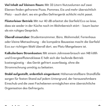
Viel Inhalt auf kleinem Raum:
Mit 33 Litern Nutzvolumen auf zwei
Ebenen finden gefrorene Pizza, Pommes, Eis und mehr übersichtlich
Platz – auch dort, wo ein großes Gefriergerät schlicht nicht passt.
Flüsterleiser Betrieb:
Mit nur 40 dB arbeitet die Garfield Eco so leise,
dass sie weder in der Küche noch im Wohnbereich stört – kaum lauter
als ein ruhiges Gespräch.
Überall einsetzbar:
Studentenzimmer, Büro, Wohnmobil, Ferienhaus
oder kleine Mietwohnung – die kompakte Bauweise macht die Garfield
Eco zur richtigen Wahl überall dort, wo Platz Mangelware ist.
Kalkulierbare Stromkosten:
Mit einem Jahresverbrauch von 148 kWh
und Energieeffizienzklasse E hält sich der laufende Betrieb
kostengünstig – das Gerät gefriert zuverlässig, ohne die
Stromrechnung unnötig zu belasten.
Stabil aufgestellt, ordentlich eingeräumt:
Höhenverstellbare Standfüße
sorgen für festen Stand auf jedem Untergrund, der herausnehmbare
Einschub und die zwei Fachebenen ermöglichen eine übersichtliche
Organisation des Gefrierguts.