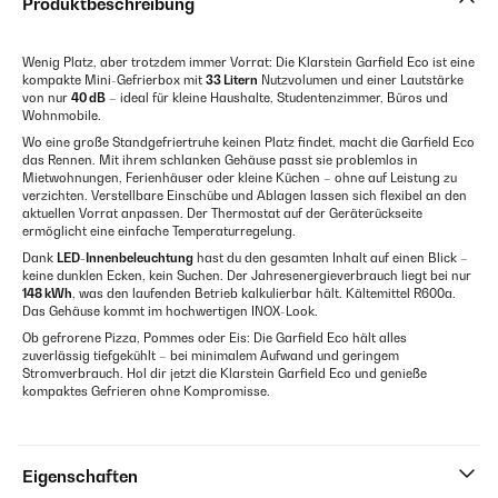
Produktbeschreibung
Wenig Platz, aber trotzdem immer Vorrat: Die Klarstein Garfield Eco ist eine
kompakte Mini-Gefrierbox mit
33 Litern
Nutzvolumen und einer Lautstärke
von nur
40 dB
– ideal für kleine Haushalte, Studentenzimmer, Büros und
Wohnmobile.
Wo eine große Standgefriertruhe keinen Platz findet, macht die Garfield Eco
das Rennen. Mit ihrem schlanken Gehäuse passt sie problemlos in
Mietwohnungen, Ferienhäuser oder kleine Küchen – ohne auf Leistung zu
verzichten. Verstellbare Einschübe und Ablagen lassen sich flexibel an den
aktuellen Vorrat anpassen. Der Thermostat auf der Geräterückseite
ermöglicht eine einfache Temperaturregelung.
Dank
LED-Innenbeleuchtung
hast du den gesamten Inhalt auf einen Blick –
keine dunklen Ecken, kein Suchen. Der Jahresenergieverbrauch liegt bei nur
148 kWh
, was den laufenden Betrieb kalkulierbar hält. Kältemittel R600a.
Das Gehäuse kommt im hochwertigen INOX-Look.
Ob gefrorene Pizza, Pommes oder Eis: Die Garfield Eco hält alles
zuverlässig tiefgekühlt – bei minimalem Aufwand und geringem
Stromverbrauch. Hol dir jetzt die Klarstein Garfield Eco und genieße
kompaktes Gefrieren ohne Kompromisse.
Eigenschaften