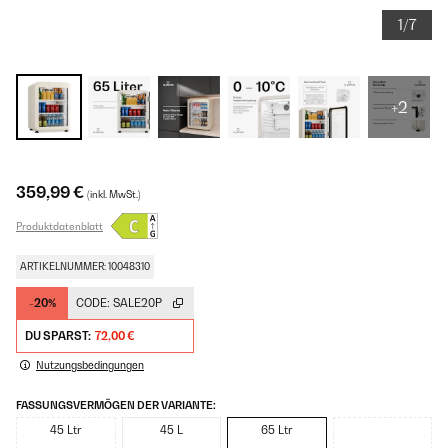
1/7
+2
359,99 €
(inkl. MwSt.)
Produktdatenblatt
ARTIKELNUMMER: 10048310
-20%
CODE:
SALE20P
DU SPARST:
72,00 €
Nutzungsbedingungen
FASSUNGSVERMÖGEN DER VARIANTE:
45 Ltr
45 L
65 Ltr