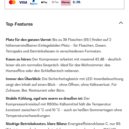
Top-Features
Platz für den ganzen Vorrat:
Bis zu 39 Flaschen (65 l) finden auf 2
höhenverstellbaren Einlegeböden Platz – für Flaschen, Dosen,
Tetrapaks und Getränkeboxen in verschiedenen Formaten.
Kaum zu hören:
Der Kompressor arbeitet mit maximal 42 dB – deutlich
leiser als ein normales Gespräch. Ideal für das Wohnzimmer, das
Homeoffice oder den Schlafbereich nebenan.
Immer den Überblick:
Die Sicherheitsglastür mit LED-Innenbeleuchtung
zeigt den Inhalt auf einen Blick – ohne Öffnen, ohne Kälteverlust. Für
Zuhause, Bar, Restaurant oder Büro.
Stabile Kühlung, egal wie warm es draußen ist:
Der
Kompressorkreislauf mit R600a-Kältemittel hält die Temperatur
konstant zwischen 0 °C und 10 °C – auch an heißen Sommertagen ohne
Temperaturschwankungen.
Niedrige Betriebskosten, klare Bilanz:
Energieeffizienzklasse C, nur 85