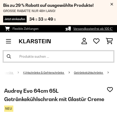
Bis zu 29 % Rabatt auf ausgewählte Produkte!
GROSSE RABATTE NUR 48H LANG!
34
33
48
Jetzt einkaufen
S
M
S
Flexible Zahlungen
Versandkostenfrei ab 100 €*
altsgeräte
Kühlschränke & Gefrierschränke
Getränkekühlschränke
Audrey Evo 64cm 65L
Getränkekühlschrank mit Glastür Creme
NEU