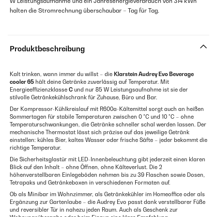
W Leistungsaufnahme und ein Jahresenergieverbrauch von 314 kWh
halten die Stromrechnung überschaubar – Tag für Tag.
Produktbeschreibung
Kalt trinken, wann immer du willst – die
Klarstein Audrey Evo Beverage
cooler 65
hält deine Getränke zuverlässig auf Temperatur. Mit
Energieeffizienzklasse
C
und nur 85 W Leistungsaufnahme ist sie der
stilvolle Getränkekühlschrank für Zuhause, Büro und Bar.
Der Kompressor-Kühlkreislauf mit R600a-Kältemittel sorgt auch an heißen
Sommertagen für stabile Temperaturen zwischen 0 °C und 10 °C – ohne
Temperaturschwankungen, die Getränke schneller schal werden lassen. Der
mechanische Thermostat lässt sich präzise auf das jeweilige Getränk
einstellen: kühles Bier, kaltes Wasser oder frische Säfte – jeder bekommt die
richtige Temperatur.
Die Sicherheitsglastür mit LED-Innenbeleuchtung gibt jederzeit einen klaren
Blick auf den Inhalt – ohne Öffnen, ohne Kälteverlust. Die 2
höhenverstellbaren Einlegeböden nehmen bis zu 39 Flaschen sowie Dosen,
Tetrapaks und Getränkeboxen in verschiedenen Formaten auf.
Ob als Minibar im Wohnzimmer, als Getränkekühler im Homeoffice oder als
Ergänzung zur Gartenlaube – die Audrey Evo passt dank verstellbarer Füße
und reversibler Tür in nahezu jeden Raum. Auch als Geschenk zur