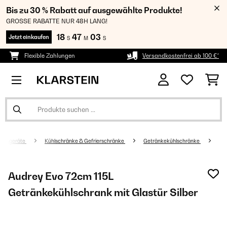
Bis zu 30 % Rabatt auf ausgewählte Produkte!
GROSSE RABATTE NUR 48H LANG!
18
47
02
Jetzt einkaufen
S
M
S
Flexible Zahlungen
Versandkostenfrei ab 100 €*
altsgeräte
Kühlschränke & Gefrierschränke
Getränkekühlschränke
Audrey Evo 72cm 115L
Getränkekühlschrank mit Glastür​ Silber