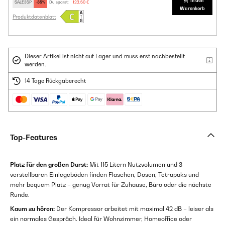
In den
SALE35P
-35%
Du sparst:
122,50 €
Warenkorb
Produktdatenblatt
Dieser Artikel ist nicht auf Lager und muss erst nachbestellt
werden.
14 Tage Rückgaberecht
Top-Features
Platz für den großen Durst:
Mit 115 Litern Nutzvolumen und 3
verstellbaren Einlegeböden finden Flaschen, Dosen, Tetrapaks und
mehr bequem Platz – genug Vorrat für Zuhause, Büro oder die nächste
Runde.
Kaum zu hören:
Der Kompressor arbeitet mit maximal 42 dB – leiser als
ein normales Gespräch. Ideal für Wohnzimmer, Homeoffice oder