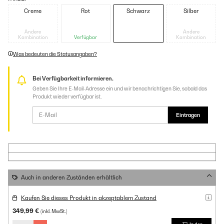
Creme
Rot
Schwarz
Silber
Andere
Andere
Kombination
Verfügbar
Kombination
Was bedeuten die Statusangaben?
Bei Verfügbarkeit informieren.
Geben Sie Ihre E-Mail-Adresse ein und wir benachrichtigen Sie, sobald das
Produkt wieder verfügbar ist.
Eintragen
Auch in anderen Zuständen erhältlich
Kaufen Sie dieses Produkt in akzeptablem Zustand
349,99 €
(inkl. MwSt.)