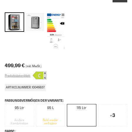
499,99 €
(inkl. MwSt.)
Produktdatenblatt
ARTIKELNUMMER: 10046637
FASSUNGSVERMÖGEN DER VARIANTE:
95 Ltr
95 L
115 Ltr
+3
Andere
Bald wieder
Kombination
verfügbar
FARBE: