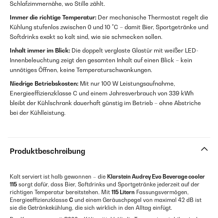
Schlafzimmernähe, wo Stille zählt.
Immer die richtige Temperatur:
Der mechanische Thermostat regelt die
Kühlung stufenlos zwischen 0 und 10 °C – damit Bier, Sportgetränke und
Softdrinks exakt so kalt sind, wie sie schmecken sollen.
Inhalt immer im Blick:
Die doppelt verglaste Glastür mit weißer LED-
Innenbeleuchtung zeigt den gesamten Inhalt auf einen Blick – kein
unnötiges Öffnen, keine Temperaturschwankungen.
Niedrige Betriebskosten:
Mit nur 100 W Leistungsaufnahme,
Energieeffizienzklasse C und einem Jahresverbrauch von 339 kWh
bleibt der Kühlschrank dauerhaft günstig im Betrieb – ohne Abstriche
bei der Kühlleistung.
Produktbeschreibung
Kalt serviert ist halb gewonnen – die
Klarstein Audrey Evo Beverage cooler
115
sorgt dafür, dass Bier, Softdrinks und Sportgetränke jederzeit auf der
richtigen Temperatur bereitstehen. Mit
115 Litern
Fassungsvermögen,
Energieeffizienzklasse
C
und einem Geräuschpegel von maximal 42 dB ist
sie die Getränkekühlung, die sich wirklich in den Alltag einfügt.