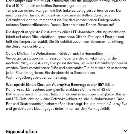
Der Kompressor mit R600a-Kältemittel hält die Temperatur stabil zwischen
0 und 10 °C – auch an heißen Sommertagen, ohne
Temperaturschwankungen, die Getränke vorzeitig verderben lassen. Der
mechanische Thermostat lässt sich präzise einstellen, damit jede
Getränkeart optimal temperiert ist. Die drei verstellbaren Einlegeböden
nehmen Standardflaschen, Dosen, Tetrapaks und Dosen-Boxen auf.
Die doppelt verglaste Glastür mit weißer LED-Innenbeleuchtung macht den
Inhalt auf einen Blick sichtbar – ganz ohne Öffnen. Das spart Energie und
hält die Temperatur stabil. Die Tür schützt zudem vor Sonneneinstrahlung,
die Getränke ausbleicht.
Ob als Minibar im Wohnzimmer, Kühlschrank im Homeoffice,
Versorgungsstation im Fitnessraum oder als Getränkekühlung für die
nächste Party – die Audrey Evo passt dorthin, wo kalte Getränke gebraucht
werden. Dank verstellbarer Füße und reversibler Tür lässt sie sich in nahezu
jeden Raum integrieren. Ein durchdachtes Geschenk zur
Wohnungsübergabe oder zum Einzug.
Was spricht für die Klarstein Audrey Evo Beverage cooler 115?
Stilles
Kompressorkühlsystem, Energieeffizienzklasse C, maximal 42 dB
Betriebsgeräusch, 115 Liter Nutzvolumen und eine doppelt verglaste Glastür
mit LED-Beleuchtung – eine Getränkekühlvitrine, die in Wohnzimmer, Büro,
Bar und Gastronomie gleichermaßen überzeugt. Hol dir jetzt die Audrey Evo
und genieß deine Lieblingsgetränke immer auf den Punkt gekühlt.
Eigenschaften