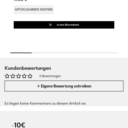
G
15
ARTIKELNUMMER: 10047996
AR
In den Warenkorb
Kundenbewertungen
0 Bewertungen
Eigene Bewertung schreiben
Es liegen keine Kommentare zu diesem Artikel vor.
-10€