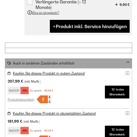
Verlängerte Garantie (+ 12
9,90 €
Monate)
Was ist abgedeckt?
Produkt inkl. Service hinzufügen
Auch in anderen Zuständen erhältlich
Kaufen Sie dieses Produkt in gutem Zustand
207,99 €
(inkl. MwSt.)
In den
SALE32P
-32%
Du sparst:
66,56 €
Warenkorb
Produktdatenblatt
Kaufen Sie dieses Produkt in akzeptablem Zustand
181,99 €
(inkl. MwSt.)
In den
SALE32P
-32%
Du sparst:
58,24 €
Warenkorb