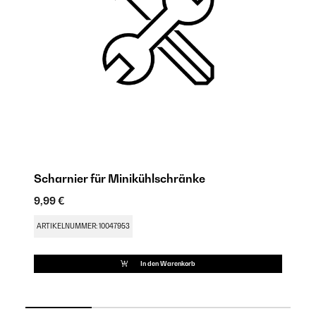
Scharnier für Minikühlschränke
M
9,99 €
17
ARTIKELNUMMER: 10047953
AR
In den Warenkorb