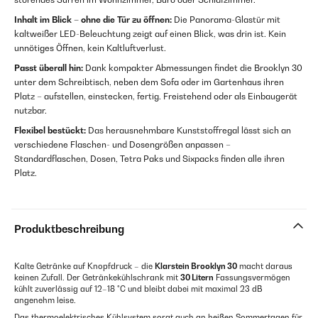
Inhalt im Blick – ohne die Tür zu öffnen:
Die Panorama-Glastür mit
kaltweißer LED-Beleuchtung zeigt auf einen Blick, was drin ist. Kein
unnötiges Öffnen, kein Kaltluftverlust.
Passt überall hin:
Dank kompakter Abmessungen findet die Brooklyn 30
unter dem Schreibtisch, neben dem Sofa oder im Gartenhaus ihren
Platz – aufstellen, einstecken, fertig. Freistehend oder als Einbaugerät
nutzbar.
Flexibel bestückt:
Das herausnehmbare Kunststoffregal lässt sich an
verschiedene Flaschen- und Dosengrößen anpassen –
Standardflaschen, Dosen, Tetra Paks und Sixpacks finden alle ihren
Platz.
Produktbeschreibung
Kalte Getränke auf Knopfdruck – die
Klarstein Brooklyn 30
macht daraus
keinen Zufall. Der Getränkekühlschrank mit
30 Litern
Fassungsvermögen
kühlt zuverlässig auf 12–18 °C und bleibt dabei mit maximal 23 dB
angenehm leise.
Das thermoelektrisches Kühlsystem sorgt auch an heißen Sommertagen für