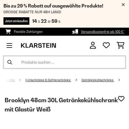
Bis zu 29 % Rabatt auf ausgewählte Produkte!
GROSSE RABATTE NUR 48H LANG!
14
22
58
Jetzt einkaufen
S
M
S
Flexible Zahlungen
Versandkostenfrei ab 100 €*
altsgeräte
Kühlschränke & Gefrierschränke
Getränkekühlschränke
Brooklyn 48cm 30L Getränkekühlschrank
mit Glastür​ Weiß