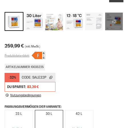
+3
259,99 €
(inkl. MwSt.)
Produktdatenblatt
ARTIKELNUMMER: 10035225
-32%
CODE:
SALE32P
DU SPARST:
83,20 €
Nutzungsbedingungen
FASSUNGSVERMÖGEN DER VARIANTE:
23 L
30 L
42 L