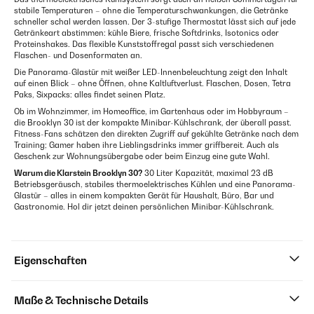
stabile Temperaturen – ohne die Temperaturschwankungen, die Getränke
schneller schal werden lassen. Der 3-stufige Thermostat lässt sich auf jede
Getränkeart abstimmen: kühle Biere, frische Softdrinks, Isotonics oder
Proteinshakes. Das flexible Kunststoffregal passt sich verschiedenen
Flaschen- und Dosenformaten an.
Die Panorama-Glastür mit weißer LED-Innenbeleuchtung zeigt den Inhalt
auf einen Blick – ohne Öffnen, ohne Kaltluftverlust. Flaschen, Dosen, Tetra
Paks, Sixpacks: alles findet seinen Platz.
Ob im Wohnzimmer, im Homeoffice, im Gartenhaus oder im Hobbyraum –
die Brooklyn 30 ist der kompakte Minibar-Kühlschrank, der überall passt.
Fitness-Fans schätzen den direkten Zugriff auf gekühlte Getränke nach dem
Training; Gamer haben ihre Lieblingsdrinks immer griffbereit. Auch als
Geschenk zur Wohnungsübergabe oder beim Einzug eine gute Wahl.
Warum die Klarstein Brooklyn 30?
30 Liter Kapazität, maximal 23 dB
Betriebsgeräusch, stabiles thermoelektrisches Kühlen und eine Panorama-
Glastür – alles in einem kompakten Gerät für Haushalt, Büro, Bar und
Gastronomie. Hol dir jetzt deinen persönlichen Minibar-Kühlschrank.
Eigenschaften
Maße & Technische Details