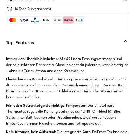
14 Tage Rückgaberecht
Top-Features
Immer den Überblick behalten:
Mit 42 Litern Fassungsvermögen und
der beleuchteten Panorama-Glastür siehst du jederzeit, was vorrätig ist
– ohne die Tür zu öffnen und ohne Kälteverlust.
Flüsterleise im Dauerbetrieb:
Der Kompressor arbeitet mit maximal 23
dB – das entspricht in etwa dem Geräusch eines ruhigen Raumes. Kein
Brummen, keine Störung – im Schlafzimmer, Büro oder Wohnzimmer
kaum wahrnehmbar.
Für jeden Getränketyp die richtige Temperatur:
Der einstellbare
Thermostat regelt die Kühlung stufenlos auf 12–18 °C – ideal für Bier,
Softdrinks, Saftflaschen oder Proteinshakes. Zwei verschiebbare
Einschübe nehmen Flaschen, Dosen und Tetrapacks auf.
Kein Abtauen, kein Aufwand:
Die integrierte Auto-DeFrost-Technologie