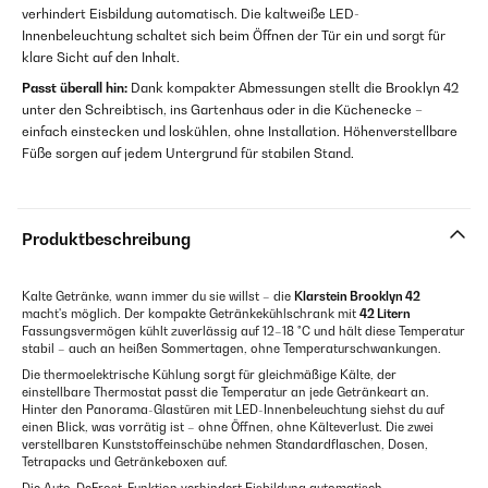
verhindert Eisbildung automatisch. Die kaltweiße LED-
Innenbeleuchtung schaltet sich beim Öffnen der Tür ein und sorgt für
klare Sicht auf den Inhalt.
Passt überall hin:
Dank kompakter Abmessungen stellt die Brooklyn 42
unter den Schreibtisch, ins Gartenhaus oder in die Küchenecke –
einfach einstecken und loskühlen, ohne Installation. Höhenverstellbare
Füße sorgen auf jedem Untergrund für stabilen Stand.
Produktbeschreibung
Kalte Getränke, wann immer du sie willst – die
Klarstein Brooklyn 42
macht's möglich. Der kompakte Getränkekühlschrank mit
42 Litern
Fassungsvermögen kühlt zuverlässig auf 12–18 °C und hält diese Temperatur
stabil – auch an heißen Sommertagen, ohne Temperaturschwankungen.
Die thermoelektrische Kühlung sorgt für gleichmäßige Kälte, der
einstellbare Thermostat passt die Temperatur an jede Getränkeart an.
Hinter den Panorama-Glastüren mit LED-Innenbeleuchtung siehst du auf
einen Blick, was vorrätig ist – ohne Öffnen, ohne Kälteverlust. Die zwei
verstellbaren Kunststoffeinschübe nehmen Standardflaschen, Dosen,
Tetrapacks und Getränkeboxen auf.