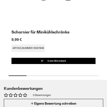
Scharnier für Minikühlschränke
Tü
9,99 €
11
ARTIKELNUMMER: 10047948
AR
In den Warenkorb
Kundenbewertungen
0 Bewertungen
Eigene Bewertung schreiben