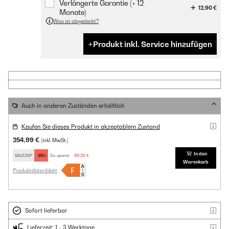
Verlängerte Garantie (+ 12
12,90 €
Monate)
Was ist abgedeckt?
Produkt inkl. Service hinzufügen
Auch in anderen Zuständen erhältlich
Kaufen Sie dieses Produkt in akzeptablem Zustand
254,99 €
(inkl. MwSt.)
In den
SALE35P
-35%
Du sparst:
89,25 €
Warenkorb
Produktdatenblatt
Sofort lieferbar
Lieferzeit: 1 - 3 Werktage