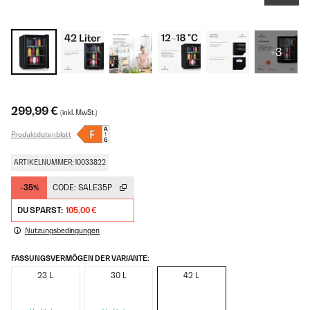
+3
299,99 €
(inkl. MwSt.)
Produktdatenblatt
ARTIKELNUMMER: 10033822
-35%
CODE:
SALE35P
DU SPARST:
105,00 €
Nutzungsbedingungen
FASSUNGSVERMÖGEN DER VARIANTE:
23 L
30 L
42 L