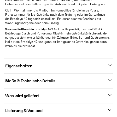
Die Auto-DeFrost-Funktion verhindert Eisbildung automatisch.
Höhenverstellbare Füße sorgen für stabilen Stand auf jedem Untergrund.
Ob im Wohnzimmer als Minibar, im Homeoffice für die kurze Pause, im
Fitnesszimmer für Iso-Getränke nach dem Training oder im Gartenhaus –
die Brooklyn 42 fügt sich überall ein. Ein durchdachtes Geschenk zur
Wohnungsübergabe oder beim Einzug.
Warum die Klarstein Brooklyn 42?
42 Liter Kapazität, maximal 23 dB
Betriebsgeräusch und Panorama-Glastür – ein Getränkekühlschrank, der
so gut aussieht wie er kühlt. Ideal für Zuhause, Büro, Bar und Gastronomie.
Hol dir die Brooklyn 42 und gönn dir kalt gekühlte Getränke, genau dann
wenn du sie brauchst.
Eigenschaften
Maße & Technische Details
Was wird geliefert
Lieferung & Versand