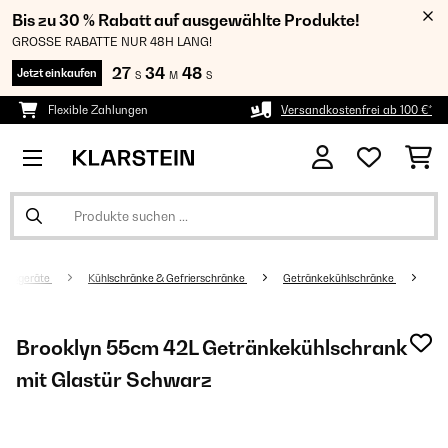
Bis zu 30 % Rabatt auf ausgewählte Produkte!
GROSSE RABATTE NUR 48H LANG!
27
34
47
Jetzt einkaufen
S
M
S
Flexible Zahlungen
Versandkostenfrei ab 100 €*
altsgeräte
Kühlschränke & Gefrierschränke
Getränkekühlschränke
Brooklyn 55cm 42L Getränkekühlschrank
mit Glastür​ Schwarz