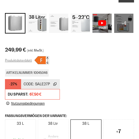
+4
249,99 €
(inkl. MwSt.)
Produktdatenblatt
ARTIKELNUMMER: 10045046
-27%
CODE:
SALE27P
DU SPARST:
67,50 €
Nutzungsbedingungen
FASSUNGSVERMÖGEN DER VARIANTE:
33 L
38 Ltr
38 L
+7
Andere