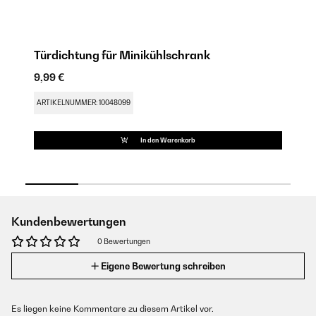
Türdichtung für Minikühlschrank
M
9,99 €
17
ARTIKELNUMMER: 10048099
AR
In den Warenkorb
Kundenbewertungen
0 Bewertungen
Eigene Bewertung schreiben
Es liegen keine Kommentare zu diesem Artikel vor.