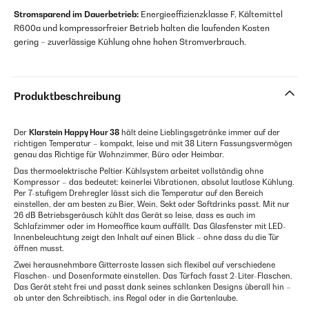
Stromsparend im Dauerbetrieb:
Energieeffizienzklasse F, Kältemittel
R600a und kompressorfreier Betrieb halten die laufenden Kosten
gering – zuverlässige Kühlung ohne hohen Stromverbrauch.
Produktbeschreibung
Der
Klarstein Happy Hour 38
hält deine Lieblingsgetränke immer auf der
richtigen Temperatur – kompakt, leise und mit 38 Litern Fassungsvermögen
genau das Richtige für Wohnzimmer, Büro oder Heimbar.
Das thermoelektrische Peltier-Kühlsystem arbeitet vollständig ohne
Kompressor – das bedeutet: keinerlei Vibrationen, absolut lautlose Kühlung.
Per 7-stufigem Drehregler lässt sich die Temperatur auf den Bereich
einstellen, der am besten zu Bier, Wein, Sekt oder Softdrinks passt. Mit nur
26 dB Betriebsgeräusch kühlt das Gerät so leise, dass es auch im
Schlafzimmer oder im Homeoffice kaum auffällt. Das Glasfenster mit LED-
Innenbeleuchtung zeigt den Inhalt auf einen Blick – ohne dass du die Tür
öffnen musst.
Zwei herausnehmbare Gitterroste lassen sich flexibel auf verschiedene
Flaschen- und Dosenformate einstellen. Das Türfach fasst 2-Liter-Flaschen.
Das Gerät steht frei und passt dank seines schlanken Designs überall hin –
ob unter den Schreibtisch, ins Regal oder in die Gartenlaube.