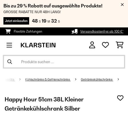
Bis zu 29 % Rabatt auf ausgewählte Produkte!
GROSSE RABATTE NUR 48H LANG!
48
19
31
Jetzt einkaufen
S
M
S
Flexible Zahlungen
Versandkostenfrei ab 100 €*
altsgeräte
Kühlschränke & Gefrierschränke
Getränkekühlschränke
Happy Hour 51cm 38L Kleiner
Getränkekühlschrank Silber