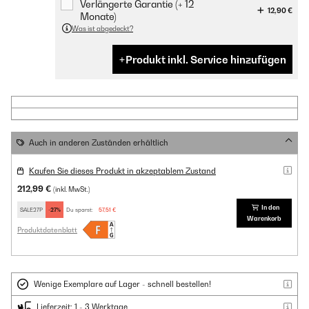
Verlängerte Garantie (+ 12
12,90 €
Monate)
Was ist abgedeckt?
Produkt inkl. Service hinzufügen
Auch in anderen Zuständen erhältlich
Kaufen Sie dieses Produkt in akzeptablem Zustand
212,99 €
(inkl. MwSt.)
In den
SALE27P
-27%
Du sparst:
57,51 €
Warenkorb
Produktdatenblatt
Wenige Exemplare auf Lager - schnell bestellen!
Lieferzeit: 1 - 3 Werktage