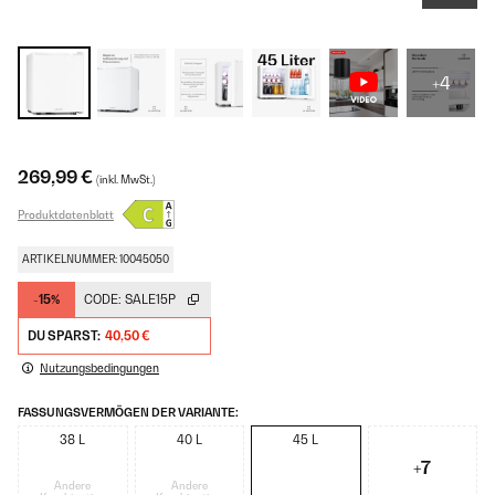
+4
269,99 €
(inkl. MwSt.)
Produktdatenblatt
ARTIKELNUMMER: 10045050
-15%
CODE:
SALE15P
DU SPARST:
40,50 €
Nutzungsbedingungen
FASSUNGSVERMÖGEN DER VARIANTE:
38 L
40 L
45 L
+7
Andere
Andere