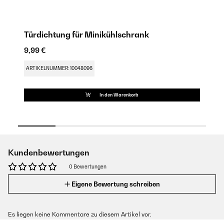
Türdichtung für Minikühlschrank
S
9,99 €
17
ARTIKELNUMMER: 10048096
AR
In den Warenkorb
Kundenbewertungen
0 Bewertungen
Eigene Bewertung schreiben
Es liegen keine Kommentare zu diesem Artikel vor.