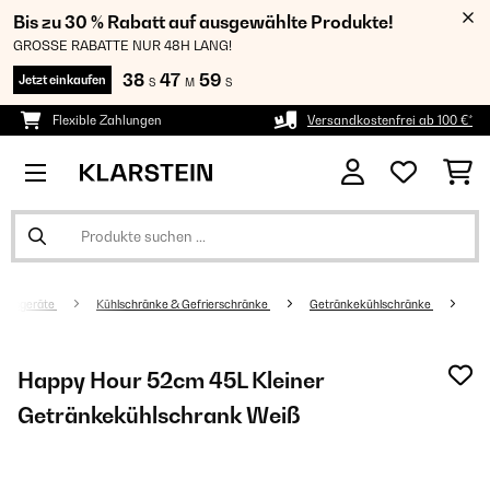
Bis zu 30 % Rabatt auf ausgewählte Produkte!
GROSSE RABATTE NUR 48H LANG!
38
47
58
Jetzt einkaufen
S
M
S
Flexible Zahlungen
Versandkostenfrei ab 100 €*
altsgeräte
Kühlschränke & Gefrierschränke
Getränkekühlschränke
Happy Hour 52cm 45L Kleiner
Getränkekühlschrank Weiß