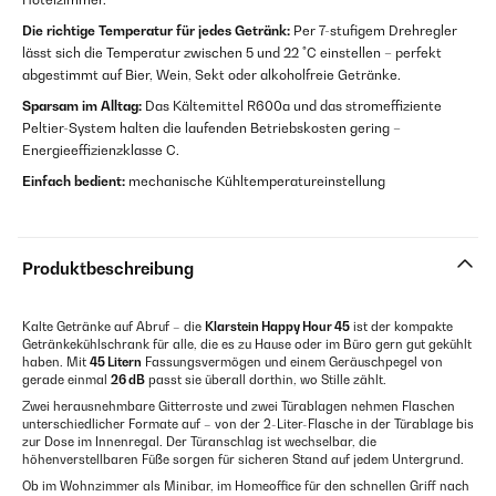
Die richtige Temperatur für jedes Getränk:
Per 7-stufigem Drehregler
lässt sich die Temperatur zwischen 5 und 22 °C einstellen – perfekt
abgestimmt auf Bier, Wein, Sekt oder alkoholfreie Getränke.
Sparsam im Alltag:
Das Kältemittel R600a und das stromeffiziente
Peltier-System halten die laufenden Betriebskosten gering –
Energieeffizienzklasse C.
Einfach bedient:
mechanische Kühltemperatureinstellung
Produktbeschreibung
Kalte Getränke auf Abruf – die
Klarstein Happy Hour 45
ist der kompakte
Getränkekühlschrank für alle, die es zu Hause oder im Büro gern gut gekühlt
haben. Mit
45 Litern
Fassungsvermögen und einem Geräuschpegel von
gerade einmal
26 dB
passt sie überall dorthin, wo Stille zählt.
Zwei herausnehmbare Gitterroste und zwei Türablagen nehmen Flaschen
unterschiedlicher Formate auf – von der 2-Liter-Flasche in der Türablage bis
zur Dose im Innenregal. Der Türanschlag ist wechselbar, die
höhenverstellbaren Füße sorgen für sicheren Stand auf jedem Untergrund.
Ob im Wohnzimmer als Minibar, im Homeoffice für den schnellen Griff nach