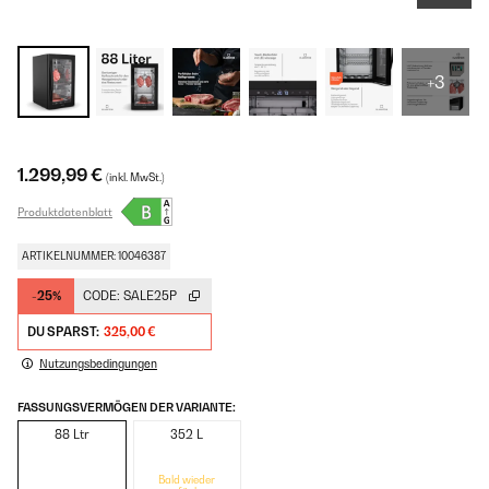
+3
1.299,99 €
(inkl. MwSt.)
Produktdatenblatt
ARTIKELNUMMER: 10046387
-25%
CODE:
SALE25P
DU SPARST:
325,00 €
Nutzungsbedingungen
FASSUNGSVERMÖGEN DER VARIANTE:
88 Ltr
352 L
Bald wieder