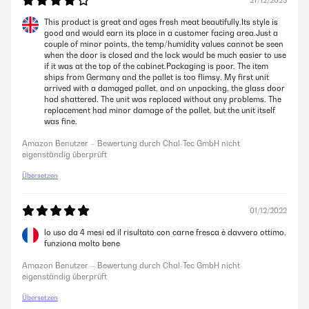
27/12/2023
This product is great and ages fresh meat beautifully.Its style is
good and would earn its place in a customer facing area.Just a
couple of minor points, the temp/humidity values cannot be seen
when the door is closed and the lock would be much easier to use
if it was at the top of the cabinet.Packaging is poor. The item
ships from Germany and the pallet is too flimsy. My first unit
arrived with a damaged pallet, and on unpacking, the glass door
had shattered. The unit was replaced without any problems. The
replacement had minor damage of the pallet, but the unit itself
was fine.
Amazon Benutzer – Bewertung durch Chal-Tec GmbH nicht
eigenständig überprüft
Übersetzen
01/12/2022
lo uso da 4 mesi ed il risultato con carne fresca è davvero ottimo,
funziona molto bene
Amazon Benutzer – Bewertung durch Chal-Tec GmbH nicht
eigenständig überprüft
Übersetzen