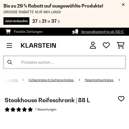
Bis zu 29 % Rabatt auf ausgewählte Produkte!
GROSSE RABATTE NUR 48H LANG!
27
21
37
Jetzt einkaufen
S
M
S
Flexible Zahlungen
Versandkostenfrei ab 100 €*
shaltsgeräte
Kühlschränke & Gefrierschränke
Fleischreifeschränke
Steakhouse Reifeschrank | 88 L
7 Bewertungen