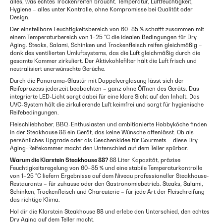
alles, was echtes Trockenreifen braucht. Temperatur, Luftfeuchtigkeit,
Hygiene – alles unter Kontrolle, ohne Kompromisse bei Qualität oder
Design.
Der einstellbare Feuchtigkeitsbereich von 60–85 % schafft zusammen mit
einem Temperaturbereich von 1–25 °C die idealen Bedingungen für Dry
Aging. Steaks, Salami, Schinken und Trockenfleisch reifen gleichmäßig –
dank des ventilierten Umluft­systems, das die Luft gleichmäßig durch die
gesamte Kammer zirkuliert. Der Aktivkohlefilter hält die Luft frisch und
neutralisiert unerwünschte Gerüche.
Durch die Panorama-Glastür mit Doppelverglasung lässt sich der
Reifeprozess jederzeit beobachten – ganz ohne Öffnen des Geräts. Das
integrierte LED-Licht sorgt dabei für eine klare Sicht auf den Inhalt. Das
UVC-System hält die zirkulierende Luft keimfrei und sorgt für hygienische
Reifebedingungen.
Fleischliebhaber, BBQ-Enthusiasten und ambitionierte Hobbyköche finden
in der Steakhouse 88 ein Gerät, das keine Wünsche offenlässt. Ob als
persönliches Upgrade oder als Geschenkidee für Gourmets – diese Dry-
Aging-Reifekammer macht den Unterschied auf dem Teller spürbar.
Warum die Klarstein Steakhouse 88?
88 Liter Kapazität, präzise
Feuchtigkeitsregelung von 60–85 % und eine stabile Temperaturkontrolle
von 1–25 °C liefern Ergebnisse auf dem Niveau professioneller Steakhouse-
Restaurants – für zuhause oder den Gastronomiebetrieb. Steaks, Salami,
Schinken, Trockenfleisch und Charcuterie – für jede Art der Fleischreifung
das richtige Klima.
Hol dir die Klarstein Steakhouse 88 und erlebe den Unterschied, den echtes
Dry Aging auf dem Teller macht.