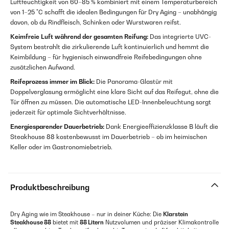
Luftfeuchtigkeit von 60–85 % kombiniert mit einem Temperaturbereich
von 1–25 °C schafft die idealen Bedingungen für Dry Aging – unabhängig
davon, ob du Rindfleisch, Schinken oder Wurstwaren reifst.
Keimfreie Luft während der gesamten Reifung:
Das integrierte UVC-
System bestrahlt die zirkulierende Luft kontinuierlich und hemmt die
Keimbildung – für hygienisch einwandfreie Reifebedingungen ohne
zusätzlichen Aufwand.
Reifeprozess immer im Blick:
Die Panorama-Glastür mit
Doppelverglasung ermöglicht eine klare Sicht auf das Reifegut, ohne die
Tür öffnen zu müssen. Die automatische LED-Innenbeleuchtung sorgt
jederzeit für optimale Sichtverhältnisse.
Energiesparender Dauerbetrieb:
Dank Energieeffizienzklasse B läuft die
Steakhouse 88 kostenbewusst im Dauerbetrieb – ob im heimischen
Keller oder im Gastronomiebetrieb.
Produktbeschreibung
Dry Aging wie im Steakhouse – nur in deiner Küche: Die
Klarstein
Steakhouse 88
bietet mit
88 Litern
Nutzvolumen und präziser Klimakontrolle