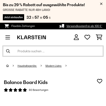
Bis zu 29 % Rabatt auf ausgewählte Produkte!
GROSSE RABATTE NUR 48H LANG!
32
57
05
Jetzt einkaufen
S
M
S
Flexible Zahlungen
Versandkostenfrei ab 100 €*
Haushaltsgeräte
Modern Living
Balance Board Kids
80 Bewertungen