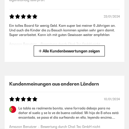
eigenständig überprüft
23/01/2024
Ein tolles Board für wenig Geld. Kam super bei meiner 6 Jährigen an.
Und auch die Kinder die zu Besuch kommen spielen sehr gern damit.
Super verarbeitet. Kann ich mit guten Gewissen weiter empfehlen
Amazon Benutzer – Bewertung durch Chal-Tec GmbH nicht
eigenständig überprüft
Alle Kundenbewertungen zeigen
25/09/2023
Unsere Enkelin benutzt es sehr kreativ. Im Gegensatz zu 'normalen'
Spielsachen, fällt ihr zum Brett immer eine neue
Kundenmeinungen aus anderen Ländern
Verwendungsmöglichkeit ein.
Amazon Benutzer – Bewertung durch Chal-Tec GmbH nicht
eigenständig überprüft
10/01/2024
La tabla es realmente bonita, viene forrada debajo para no
dañar el suelo y se la ve de buena calidad. Mi hija de 8 años está
25/09/2023
encantada, se pasa el día surfeando en ella, leyendo encima....
Vielseitig und Kreativ einsetzbar von Kindern Unsere Enkelin benutzt es
Amazon Benutzer – Bewertung durch Chal-Tec GmbH nicht
sehr kreativ. Im Gegensatz zu 'normalen' Spielsachen, fällt ihr zum