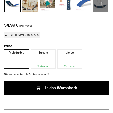
+1
54,99 €
(inkl. MwSt.)
ARTIKELNUMMER: 10039583
FARBE:
Mehrfarbig
Streets
Violett
Verfügbar
Verfügbar
Was bedeuten die Statusangaben?
In den Warenkorb