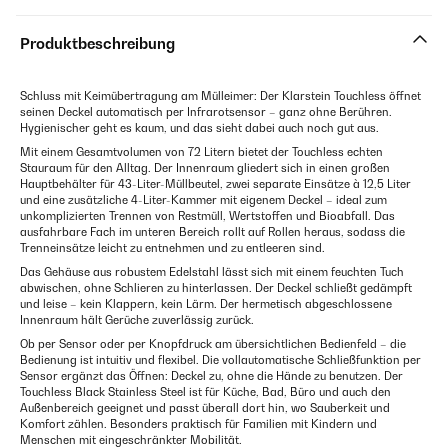
Produktbeschreibung
Schluss mit Keimübertragung am Mülleimer: Der Klarstein Touchless öffnet
seinen Deckel automatisch per Infrarotsensor – ganz ohne Berühren.
Hygienischer geht es kaum, und das sieht dabei auch noch gut aus.
Mit einem Gesamtvolumen von 72 Litern bietet der Touchless echten
Stauraum für den Alltag. Der Innenraum gliedert sich in einen großen
Hauptbehälter für 43-Liter-Müllbeutel, zwei separate Einsätze à 12,5 Liter
und eine zusätzliche 4-Liter-Kammer mit eigenem Deckel – ideal zum
unkomplizierten Trennen von Restmüll, Wertstoffen und Bioabfall. Das
ausfahrbare Fach im unteren Bereich rollt auf Rollen heraus, sodass die
Trenneinsätze leicht zu entnehmen und zu entleeren sind.
Das Gehäuse aus robustem Edelstahl lässt sich mit einem feuchten Tuch
abwischen, ohne Schlieren zu hinterlassen. Der Deckel schließt gedämpft
und leise – kein Klappern, kein Lärm. Der hermetisch abgeschlossene
Innenraum hält Gerüche zuverlässig zurück.
Ob per Sensor oder per Knopfdruck am übersichtlichen Bedienfeld – die
Bedienung ist intuitiv und flexibel. Die vollautomatische Schließfunktion per
Sensor ergänzt das Öffnen: Deckel zu, ohne die Hände zu benutzen. Der
Touchless Black Stainless Steel ist für Küche, Bad, Büro und auch den
Außenbereich geeignet und passt überall dort hin, wo Sauberkeit und
Komfort zählen. Besonders praktisch für Familien mit Kindern und
Menschen mit eingeschränkter Mobilität.