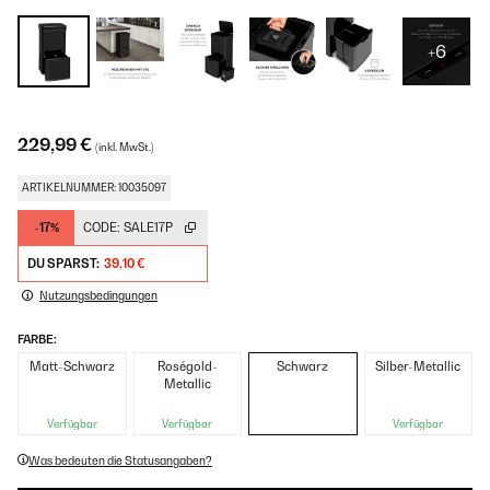
+6
229,99 €
(inkl. MwSt.)
ARTIKELNUMMER: 10035097
-17%
CODE:
SALE17P
DU SPARST:
39,10 €
Nutzungsbedingungen
FARBE:
Matt-Schwarz
Roségold-
Schwarz
Silber-Metallic
Metallic
Verfügbar
Verfügbar
Verfügbar
Was bedeuten die Statusangaben?