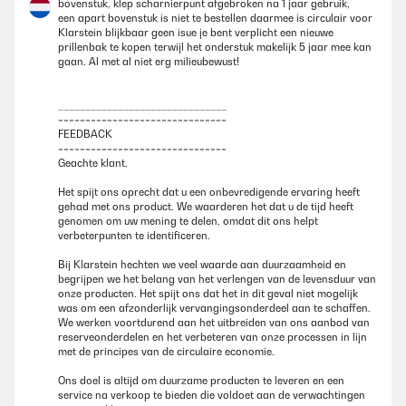
bovenstuk, klep scharnierpunt afgebroken na 1 jaar gebruik,
een apart bovenstuk is niet te bestellen daarmee is circulair voor
Perfekt, es gibt nichts zu meckern.Super praktisch... Ich kann es
Klarstein blijkbaar geen isue je bent verplicht een nieuwe
wirklich empfehlen. Kleiner Nachteil, der sehr teure Preis
prillenbak te kopen terwijl het onderstuk makelijk 5 jaar mee kan
gaan. Al met al niet erg milieubewust!
Amazon Benutzer – Bewertung durch Chal-Tec GmbH nicht
eigenständig überprüft
_______________________________
===============================
04/01/2025
FEEDBACK
===============================
War gut verpackt, Aufbau kinderleicht; Sensoren und Klappe
Geachte klant,
funktionieren einwandfrei; suchen musste ich erst einmal passende
Müllsäcke, habe 60L Säcke, die mit 68cm Breite angegeben sind und
Het spijt ons oprecht dat u een onbevredigende ervaring heeft
sind jetzt passend für die große Öffnung
gehad met ons product. We waarderen het dat u de tijd heeft
genomen om uw mening te delen, omdat dit ons helpt
Amazon Benutzer – Bewertung durch Chal-Tec GmbH nicht
verbeterpunten te identificeren.
eigenständig überprüft
Bij Klarstein hechten we veel waarde aan duurzaamheid en
begrijpen we het belang van het verlengen van de levensduur van
onze producten. Het spijt ons dat het in dit geval niet mogelijk
15/12/2024
was om een afzonderlijk vervangingsonderdeel aan te schaffen.
We werken voortdurend aan het uitbreiden van ons aanbod van
Haben ihn jetzt 7 Monate, sehr hohe und langlebige Qualität,
reserveonderdelen en het verbeteren van onze processen in lijn
Automatikfunktion wunderbar
met de principes van de circulaire economie.
Amazon Benutzer – Bewertung durch Chal-Tec GmbH nicht
Ons doel is altijd om duurzame producten te leveren en een
eigenständig überprüft
service na verkoop te bieden die voldoet aan de verwachtingen