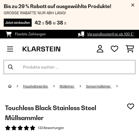
Bis zu 29 % Rabatt auf ausgewählte Produkte!
GROSSE RABATTE NUR 48H LANG!
42
56
38
Jetzt einkaufen
S
M
S
Flexible Zahlungen
Versandkostenfrei ab 100 €*
Haushaltsgeräte
Mülleimer
Sensormülleimer
Touchless Black Stainless Steel
Müllsammler
133 Bewertungen