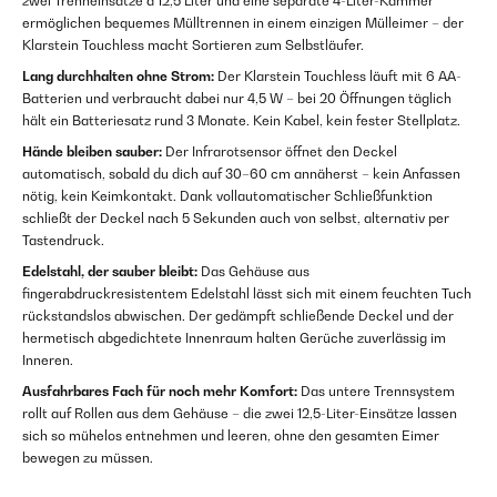
zwei Trenneinsätze à 12,5 Liter und eine separate 4-Liter-Kammer
ermöglichen bequemes Mülltrennen in einem einzigen Mülleimer – der
Klarstein Touchless macht Sortieren zum Selbstläufer.
Lang durchhalten ohne Strom:
Der Klarstein Touchless läuft mit 6 AA-
Batterien und verbraucht dabei nur 4,5 W – bei 20 Öffnungen täglich
hält ein Batteriesatz rund 3 Monate. Kein Kabel, kein fester Stellplatz.
Hände bleiben sauber:
Der Infrarotsensor öffnet den Deckel
automatisch, sobald du dich auf 30–60 cm annäherst – kein Anfassen
nötig, kein Keimkontakt. Dank vollautomatischer Schließfunktion
schließt der Deckel nach 5 Sekunden auch von selbst, alternativ per
Tastendruck.
Edelstahl, der sauber bleibt:
Das Gehäuse aus
fingerabdruckresistentem Edelstahl lässt sich mit einem feuchten Tuch
rückstandslos abwischen. Der gedämpft schließende Deckel und der
hermetisch abgedichtete Innenraum halten Gerüche zuverlässig im
Inneren.
Ausfahrbares Fach für noch mehr Komfort:
Das untere Trennsystem
rollt auf Rollen aus dem Gehäuse – die zwei 12,5-Liter-Einsätze lassen
sich so mühelos entnehmen und leeren, ohne den gesamten Eimer
bewegen zu müssen.