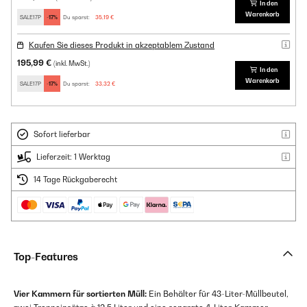
In den
Warenkorb
SALE17P
-17%
Du sparst:
35,19 €
Kaufen Sie dieses Produkt in akzeptablem Zustand
195,99 €
(inkl. MwSt.)
In den
Warenkorb
SALE17P
-17%
Du sparst:
33,32 €
Sofort lieferbar
Lieferzeit: 1 Werktag
14 Tage Rückgaberecht
Top-Features
Vier Kammern für sortierten Müll:
Ein Behälter für 43-Liter-Müllbeutel,