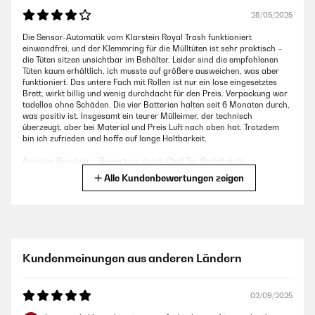
28/05/2025
Die Sensor-Automatik vom Klarstein Royal Trash funktioniert
einwandfrei, und der Klemmring für die Mülltüten ist sehr praktisch –
die Tüten sitzen unsichtbar im Behälter. Leider sind die empfohlenen
Tüten kaum erhältlich, ich musste auf größere ausweichen, was aber
funktioniert. Das untere Fach mit Rollen ist nur ein lose eingesetztes
Brett, wirkt billig und wenig durchdacht für den Preis. Verpackung war
tadellos ohne Schäden. Die vier Batterien halten seit 6 Monaten durch,
was positiv ist. Insgesamt ein teurer Mülleimer, der technisch
überzeugt, aber bei Material und Preis Luft nach oben hat. Trotzdem
bin ich zufrieden und hoffe auf lange Haltbarkeit.
Amazon Benutzer – Bewertung durch Chal-Tec GmbH nicht
eigenständig überprüft
Alle Kundenbewertungen zeigen
19/01/2025
I Like that.
Kundenmeinungen aus anderen Ländern
Amazon Benutzer – Bewertung durch Chal-Tec GmbH nicht
eigenständig überprüft
02/09/2025
19/01/2025