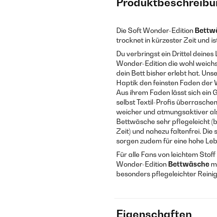
Produktbeschreibu
Die Soft Wonder-Edition
Bettw
trocknet in kürzester Zeit und i
Du verbringst ein Drittel deines
Wonder-Edition die wohl weichs
dein Bett bisher erlebt hat. U
Haptik den feinsten Faden der W
Aus ihrem Faden lässt sich ei
selbst Textil-Profis überrasche
weicher und atmungsaktiver als
Bettwäsche sehr pflegeleicht (
Zeit) und nahezu faltenfrei. Di
sorgen zudem für eine hohe Le
Für alle Fans von leichtem Stof
Wonder-Edition
Bettwäsche
mi
besonders pflegeleichter Rein
Eigenschaften