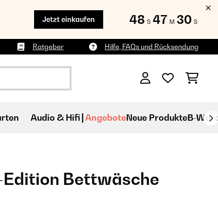
48
47
28
Jetzt einkaufen
S
M
S
Ratgeber
Hilfe, FAQs und Rücksendung
rten
Audio & Hifi
Angebote
Neue Produkte
B-War
-Edition Bettwäsche