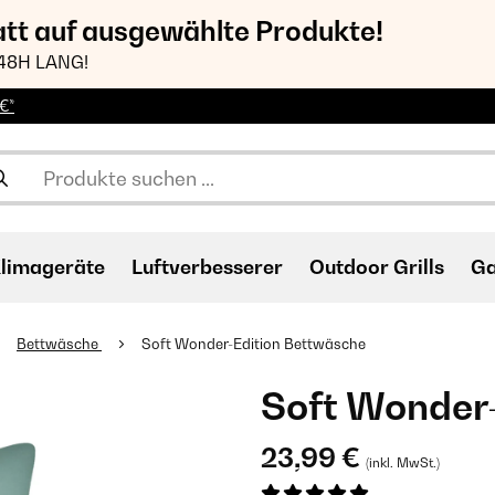
att auf ausgewählte Produkte!
48H LANG!
€*
limageräte
Luftverbesserer
Outdoor Grills
Ga
Bettwäsche
Soft Wonder-Edition Bettwäsche
Soft Wonder
23,99 €
(inkl. MwSt.)