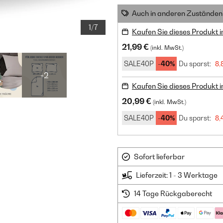
Auch in anderen Zuständen 
1/7
Kaufen Sie dieses Produkt 
21,99 €
(inkl. MwSt.)
SALE40P
-40%
Du sparst:
8,
+2
Kaufen Sie dieses Produkt 
20,99 €
(inkl. MwSt.)
SALE40P
-40%
Du sparst:
8,
Sofort lieferbar
Lieferzeit: 1 - 3 Werktage
14 Tage Rückgaberecht