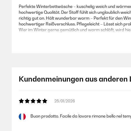
Perfekte Winterbettwäsche – kuschelig weich und wärmend
hochwertige Qualität. Der Stoff fühlt sich unglaublich weic
richtig gut an. Hält wunderbar warm – Perfekt für den Win
hochwertiger Reißverschluss. Pflegeleicht – Lässt sich p
Wer im Winter gerne gemütlich und warm schläft, wird hier
Amazon Benutzer – Bewertung durch Chal-Tec GmbH nicht
03/01/2025
Kundenmeinungen aus anderen 
Ich liebe diese Bettwäsche. Trocknerbeständig, mit Reiß
Amazon Benutzer – Bewertung durch Chal-Tec GmbH nicht
25/01/2026
Buon prodotto. Facile da lavare rimane bello nel temp
25/11/2024
Ich bin sehr zufrieden von meine Auswahl, gut verpackt und 