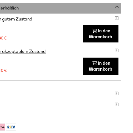
erhältlich
in gutem Zustand
In den
Warenkorb
80 €
in akzeptablem Zustand
In den
Warenkorb
40 €