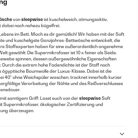
ng
äsche
von
sleepwise
ist kuschelweich, atmungsaktiv,
st dabei noch nahezu bügelfrei.
 Lebens im Bett. Mach es dir gemütlich! Wir haben mit der Soft
te und kuscheligste Ganzjahres-Bettwäsche entwickelt, die
nsere Stoffexperten haben für eine außerordentlich angenehme
elt gewählt: Die Supermikrofaser ist 10 x feiner als Seide.
n Gewebe spinnen, dessen außergewöhnliche Eigenschaften
n: Durch die extrem hohe Fadendichte ist der Stoff noch
 ägyptische Baumwolle der Luxus-Klasse. Dabei ist die
bei 40° ohne Weichspüler waschen, trocknet innerhalb kurzer
e sorgfältige Verarbeitung der Nähte und des Reißverschlusses
bensdauer.
f mit samtigem Griff: Lasst euch von der
sleepwise
Soft
t Supermikrofaser, ökologischer Zertifizierung und
igung überzeugen.