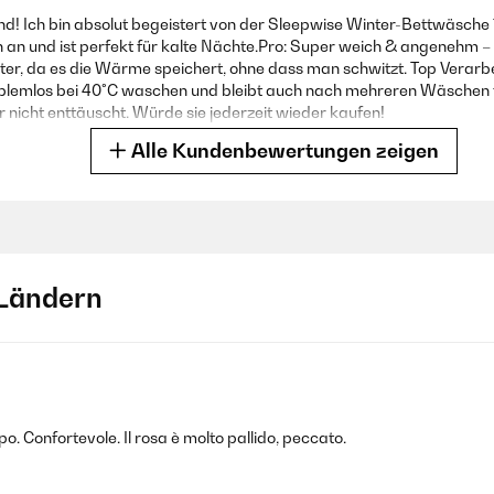
! Ich bin absolut begeistert von der Sleepwise Winter-Bettwäsche
h an und ist perfekt für kalte Nächte.Pro: Super weich & angenehm – 
ter, da es die Wärme speichert, ohne dass man schwitzt. Top Verarbe
roblemlos bei 40°C waschen und bleibt auch nach mehreren Wäschen 
 nicht enttäuscht. Würde sie jederzeit wieder kaufen!
Alle Kundenbewertungen zeigen
 eigenständig überprüft
Ländern
verschlüssen und super angenehm.
 eigenständig überprüft
o. Confortevole. Il rosa è molto pallido, peccato.
schnell geliefert.