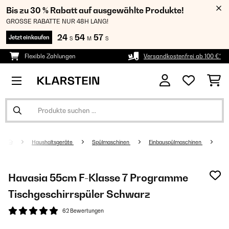
Bis zu 30 % Rabatt auf ausgewählte Produkte!
GROSSE RABATTE NUR 48H LANG!
24
54
56
Jetzt einkaufen
S
M
S
Flexible Zahlungen
Versandkostenfrei ab 100 €*
Haushaltsgeräte
Spülmaschinen
Einbauspülmaschinen
Havasia 55cm F-Klasse 7 Programme
Tischgeschirrspüler Schwarz
62 Bewertungen