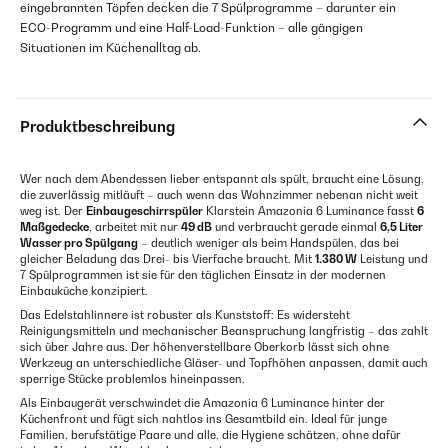
eingebrannten Töpfen decken die 7 Spülprogramme – darunter ein
ECO-Programm und eine Half-Load-Funktion – alle gängigen
Situationen im Küchenalltag ab.
Produktbeschreibung
Wer nach dem Abendessen lieber entspannt als spült, braucht eine Lösung,
die zuverlässig mitläuft – auch wenn das Wohnzimmer nebenan nicht weit
weg ist. Der
Einbaugeschirrspüler
Klarstein Amazonia 6 Luminance fasst
6
Maßgedecke
, arbeitet mit nur
49 dB
und verbraucht gerade einmal
6,5 Liter
Wasser pro Spülgang
– deutlich weniger als beim Handspülen, das bei
gleicher Beladung das Drei- bis Vierfache braucht. Mit
1.380 W
Leistung und
7 Spülprogrammen ist sie für den täglichen Einsatz in der modernen
Einbauküche konzipiert.
Das Edelstahlinnere ist robuster als Kunststoff: Es widersteht
Reinigungsmitteln und mechanischer Beanspruchung langfristig – das zahlt
sich über Jahre aus. Der höhenverstellbare Oberkorb lässt sich ohne
Werkzeug an unterschiedliche Gläser- und Topfhöhen anpassen, damit auch
sperrige Stücke problemlos hineinpassen.
Als Einbaugerät verschwindet die Amazonia 6 Luminance hinter der
Küchenfront und fügt sich nahtlos ins Gesamtbild ein. Ideal für junge
Familien, berufstätige Paare und alle, die Hygiene schätzen, ohne dafür