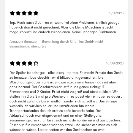
23/11/2025
Top. Auch nach 3 Jahren einwandfrei ohne Probleme. Ehrlich gesagt,
habe ich damit nicht gerechnet. Aber die kleine Maschine ist echt
mega, robust und einfach zu bedienen. Keine unnötigen Funktionen.
Amazon Benutzer – Bewertung durch Chal-Tec GmbH nicht
eigenständig überprüft
16/08/2023
Der Spüler ist sehr gut - alles okay - tip top. Es macht Freude das Gerät
zu benutzen. Das Geschirr wird blitzeblank gewaschen. Die
Waschgänge dauern alle irgendwie etwas sehr lange - das ist aber
ganz normal. Der Geschirrspüler ist für uns genau richtig: 2
Erwachsene und 2 Kinder. Er ist nicht zu groß und nicht zu klein. Wir
stellen ihn 2 bis 3 mal pro Woche an - es passt viel rein aber es dauert
auch nicht zu lange bis er endlich wieder richtig voll ist. Das einzige
weshalb ich wirklich sauer und unzufrieden bin ist ein
Transportschaden den ich erst zu spät bemerkt habe. Der
Ablaufschlauch war eingeklemmt und an einer Stelle ganz
zusammengedrückt. Er lässt sich nicht demontieren und austauschen.
Er ist nun für immer nicht mehr so stabil und sicher wie man es sich
wünschen würde. Leider hatten wir das Gerät schon so weit