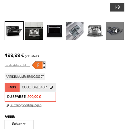
1/9
+4
499,99 €
(inkl. MwSt.)
Produktdatenblatt
ARTIKELNUMMER: 10028327
-40%
CODE:
SALE40P
DU SPARST:
200,00 €
Nutzungsbedingungen
FARBE:
Schwarz