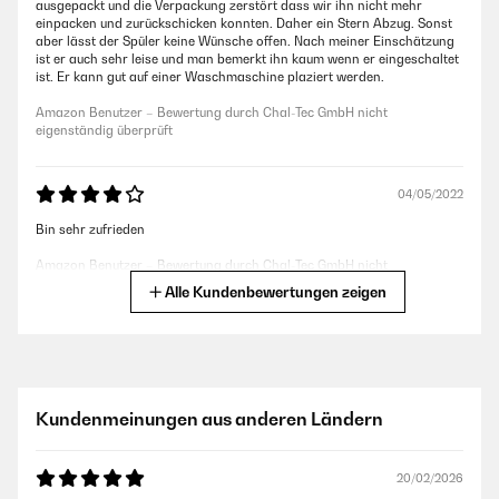
ausgepackt und die Verpackung zerstört dass wir ihn nicht mehr
einpacken und zurückschicken konnten. Daher ein Stern Abzug. Sonst
aber lässt der Spüler keine Wünsche offen. Nach meiner Einschätzung
ist er auch sehr leise und man bemerkt ihn kaum wenn er eingeschaltet
ist. Er kann gut auf einer Waschmaschine plaziert werden.
Amazon Benutzer – Bewertung durch Chal-Tec GmbH nicht
eigenständig überprüft
04/05/2022
Bin sehr zufrieden
Amazon Benutzer – Bewertung durch Chal-Tec GmbH nicht
eigenständig überprüft
Alle Kundenbewertungen zeigen
27/03/2022
Ich war ein wenig erschrocken wie breit er doch war. Ich wollte ihn
eigentlich in den Schrank stellen, da passte er nicht rein und so blieb
Kundenmeinungen aus anderen Ländern
mir nichts anderes übrig als ihn auf die Geschirrablage zu stellen.
Ansonsten ist er schön leise.
Amazon Benutzer – Bewertung durch Chal-Tec GmbH nicht
20/02/2026
eigenständig überprüft