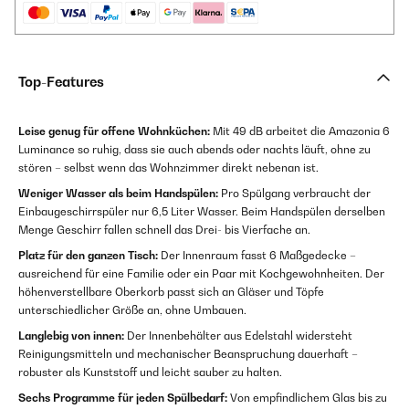
Top-Features
Leise genug für offene Wohnküchen:
Mit 49 dB arbeitet die Amazonia 6
Luminance so ruhig, dass sie auch abends oder nachts läuft, ohne zu
stören – selbst wenn das Wohnzimmer direkt nebenan ist.
Weniger Wasser als beim Handspülen:
Pro Spülgang verbraucht der
Einbaugeschirrspüler nur 6,5 Liter Wasser. Beim Handspülen derselben
Menge Geschirr fallen schnell das Drei- bis Vierfache an.
Platz für den ganzen Tisch:
Der Innenraum fasst 6 Maßgedecke –
ausreichend für eine Familie oder ein Paar mit Kochgewohnheiten. Der
höhenverstellbare Oberkorb passt sich an Gläser und Töpfe
unterschiedlicher Größe an, ohne Umbauen.
Langlebig von innen:
Der Innenbehälter aus Edelstahl widersteht
Reinigungsmitteln und mechanischer Beanspruchung dauerhaft –
robuster als Kunststoff und leicht sauber zu halten.
Sechs Programme für jeden Spülbedarf:
Von empfindlichem Glas bis zu