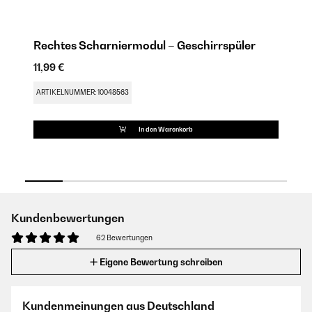
Rechtes Scharniermodul – Geschirrspüler
B
11,99 €
10
ARTIKELNUMMER: 10048563
AR
In den Warenkorb
Kundenbewertungen
62 Bewertungen
Eigene Bewertung schreiben
Kundenmeinungen aus Deutschland