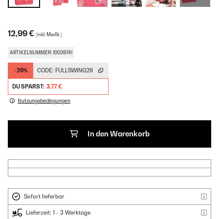
12,99 €
(inkl. MwSt.)
ARTIKELNUMMER: 10039741
-29%
CODE:
FULLSWING29
DU SPARST:
3,77 €
Nutzungsbedingungen
In den Warenkorb
Sofort lieferbar
Lieferzeit: 1 - 3 Werktage