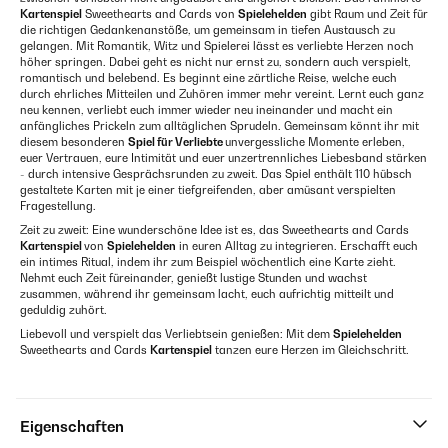
Kartenspiel
Sweethearts and Cards von
Spielehelden
gibt Raum und Zeit für
die richtigen Gedankenanstöße, um gemeinsam in tiefen Austausch zu
gelangen. Mit Romantik, Witz und Spielerei lässt es verliebte Herzen noch
höher springen. Dabei geht es nicht nur ernst zu, sondern auch verspielt,
romantisch und belebend. Es beginnt eine zärtliche Reise, welche euch
durch ehrliches Mitteilen und Zuhören immer mehr vereint. Lernt euch ganz
neu kennen, verliebt euch immer wieder neu ineinander und macht ein
anfängliches Prickeln zum alltäglichen Sprudeln. Gemeinsam könnt ihr mit
diesem besonderen
Spiel für Verliebte
unvergessliche Momente erleben,
euer Vertrauen, eure Intimität und euer unzertrennliches Liebesband stärken
- durch intensive Gesprächsrunden zu zweit. Das Spiel enthält 110 hübsch
gestaltete Karten mit je einer tiefgreifenden, aber amüsant verspielten
Fragestellung.
Zeit zu zweit: Eine wunderschöne Idee ist es, das Sweethearts and Cards
Kartenspiel
von
Spielehelden
in euren Alltag zu integrieren. Erschafft euch
ein intimes Ritual, indem ihr zum Beispiel wöchentlich eine Karte zieht.
Nehmt euch Zeit füreinander, genießt lustige Stunden und wachst
zusammen, während ihr gemeinsam lacht, euch aufrichtig mitteilt und
geduldig zuhört.
Liebevoll und verspielt das Verliebtsein genießen: Mit dem
Spielehelden
Sweethearts and Cards
Kartenspiel
tanzen eure Herzen im Gleichschritt.
Eigenschaften