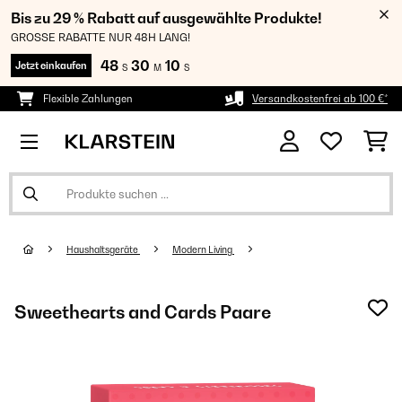
Bis zu 29 % Rabatt auf ausgewählte Produkte!
GROSSE RABATTE NUR 48H LANG!
48
30
08
Jetzt einkaufen
S
M
S
Flexible Zahlungen
Versandkostenfrei ab 100 €*
Haushaltsgeräte
Modern Living
Sweethearts and Cards Paare