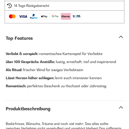
14 Tage Rückgaberecht
Top-Features
Verliebt & verspielt:
romantisches Kartenspiel für Verliebte
über 100 Gesprächs-Anstöße:
lustig, ernsthaft, tief und inspirierend
Als Ritual:
frischer Wind für ewiges Verliebtsein
Lässt Herzen höher schlagen:
lernt euch intensiver kennen
Romantisch:
perfektes Geschenk zu Hochzeit oder Jahrestag
Produktbeschreibung
Bedürfnisse, Wünsche, Träume und noch viel mehr: Das alles sollte
zwischen Verliebten nicht ungeäußert und ungehört bleiben! Das raffinierte