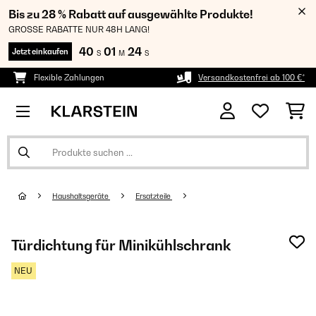
Bis zu 28 % Rabatt auf ausgewählte Produkte!
GROSSE RABATTE NUR 48H LANG!
40
01
23
Jetzt einkaufen
S
M
S
Flexible Zahlungen
Versandkostenfrei ab 100 €*
Haushaltsgeräte
Ersatzteile
Türdichtung für Minikühlschrank
NEU