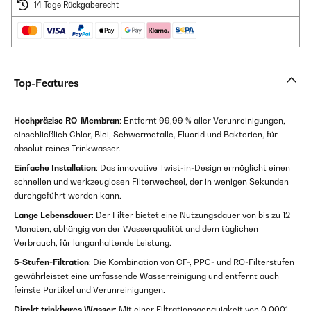
14 Tage Rückgaberecht
Top-Features
Hochpräzise RO-Membran
: Entfernt 99,99 % aller Verunreinigungen,
einschließlich Chlor, Blei, Schwermetalle, Fluorid und Bakterien, für
absolut reines Trinkwasser.
Einfache Installation
: Das innovative Twist-in-Design ermöglicht einen
schnellen und werkzeuglosen Filterwechsel, der in wenigen Sekunden
durchgeführt werden kann.
Lange Lebensdauer
: Der Filter bietet eine Nutzungsdauer von bis zu 12
Monaten, abhängig von der Wasserqualität und dem täglichen
Verbrauch, für langanhaltende Leistung.
5-Stufen-Filtration
: Die Kombination von CF-, PPC- und RO-Filterstufen
gewährleistet eine umfassende Wasserreinigung und entfernt auch
feinste Partikel und Verunreinigungen.
Direkt trinkbares Wasser
: Mit einer Filtrationsgenauigkeit von 0.0001