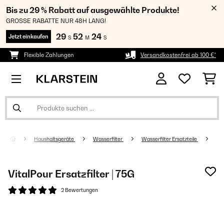
Bis zu 29 % Rabatt auf ausgewählte Produkte!
GROSSE RABATTE NUR 48H LANG!
29
52
23
Jetzt einkaufen
S
M
S
Flexible Zahlungen
Versandkostenfrei ab 100 €*
Haushaltsgeräte
Wasserfilter
Wasserfilter Ersatzteile
VitalPour Ersatzfilter | 75G
2 Bewertungen