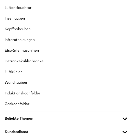
Luftentfeuchter
Inselhauben
Kopffreihauben
Infrarotheizungen
Eiswürfelmaschinen
Getränkekühlschränke
Luftkühler
Wandhauben
Induktionskochfelder
Gaskochfelder
Beliebte Themen
Kundendienst