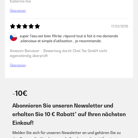
Katarina Ina
Übersetzen
17/02/2025
super l'eau est bien filtrée ,répond tout à fait à ma demande
,silencieux et simple d'utilisation , je recommande.
Amazon Benutzer – Bewertung durch Chal-Tec GmbH nicht
eigenständig überprüft
Übersetzen
-10€
Abonnieren Sie unseren Newsletter und
erhalten Sie 10 € Rabatt* auf Ihren nächsten
Einkauf!
Melden Sie sich für unseren Newsletter an und gehören Sie zu