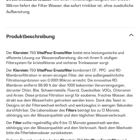
Mikron liefert der Filter Wasser, das sofort trinkbar ist, ohne zusätzliche
Aufbereitung.
Produktbeschreibung
Der
Klarstein
75G
VitalPour Ersatzfilter
bietet eine leistungsstarke und
effiziente Lösung zur Wasseraufbereitung, die mit ihrem 5-stufigen
Filtersystem für kristallklares und sicheres Trinkwasser sorgt.
Der
Klarstein
75G
VitalPour Ersatzfilter
kombiniert CF-, PPC- und RO-
Membranfiltration in einem einzigen Filter, der eine außergewöhnliche
Filtrationspräzision von 0.0001 Mikron erreicht. Die innovative RO-
Membran entfernt 99,99 % der über 1000 bekannten Verunreinigungen,
darunter Chlor, Blei, Schwermetalle, Fluorid, Quecksilber, VOCs, Chloramin
und Arsen. Diese präzise Filtration sorgt für sauberes, frisches Wasser, das
direkt aus dem Wasserhahn getrunken werden kann. Dank des Twist-in-
Designs ist der Filterwechsel einfach und werkzeuglos in wenigen Sekunden
durchführbar. Die Lebensdauer des
Filters
beträgt bis zu 12 Monate,
abhängig von der Wasserqualität und dem täglichen Wasserverbrauch.
Der
Filter
sollte regelmäßig alle 6 bis 12 Monate gewechselt werden,
abhängig von der Wasserqualität und dem Verbrauch. Nach dem Wechseln
bitte die Filterlebensdauer zurücksetzen.