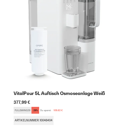
rz
VitalPour 5L Auftisch Osmoseanlage​ Weiß
V
377,99 €
39
FULLSWING29
-29%
Du sparst:
109,62 €
SE
ARTIKELNUMMER: 10046404
AR