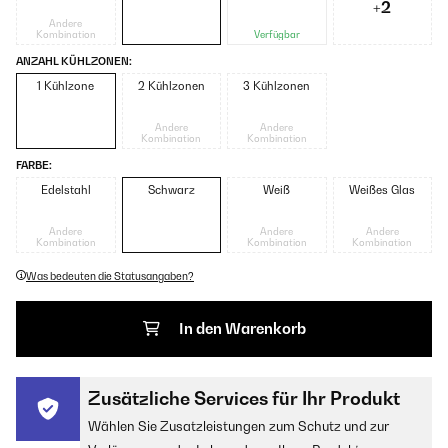
+2
Andere
Kombination
Verfügbar
ANZAHL KÜHLZONEN:
1 Kühlzone
2 Kühlzonen
3 Kühlzonen
Andere
Andere
Kombination
Kombination
FARBE:
Edelstahl
Schwarz
Weiß
Weißes Glas
Andere
Andere
Andere
Kombination
Kombination
Kombination
Was bedeuten die Statusangaben?
In den Warenkorb
Zusätzliche Services für Ihr Produkt
Wählen Sie Zusatzleistungen zum Schutz und zur