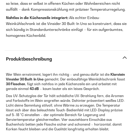
so leise, dass er selbst in offenen Küchen oder Wohnbereichen nicht
auffällt – dank Kompressionskühlung mit präziser Temperaturregelung.
Nahtlos in die Küchenzeile integriert:
Als echter Einbau-
Weinkühlschrank ist die Vinsider 30 Built-In Uno so konstruiert, dass sie
sich bündig in Standardunterschränke einfügt – für ein aufgeräumtes,
homogenes Küchenbild.
Produktbeschreibung
Wer Wein ernstnimmt, lagert ihn richtig – und genau dafür ist die
Klarstein
Vinsider 30 Built-In Uno
gemacht. Der einbaufähige Weinkühlschrank fasst
30 Flaschen
, fügt sich nahtlos in jede Küchenzeile ein und arbeitet mit
gerade einmal
43 dB
– kaum lauter als ein leises Gespräch.
Das UV-Schutzglas der Tür hält schädliche UV-Strahlung fern, die Aromen
und Farbstoffe im Wein angreifen würde. Dahinter präsentiert weißes LED-
Licht deine Sammlung stilvoll, ohne Wärme zu erzeugen. Die Temperatur
lässt sich über das beleuchtete Touch-Bedienfeld mit LED-Display präzise
auf 5–18 °C einstellen – der optimale Bereich für Lagerung und
Serviertemperatur gleichermaßen. Vier ausziehbare Einschübe aus
Buchenholz betten jede Flasche sicher und schonend – horizontal, damit
Korken feucht bleiben und die Qualität langfristig erhalten bleibt.