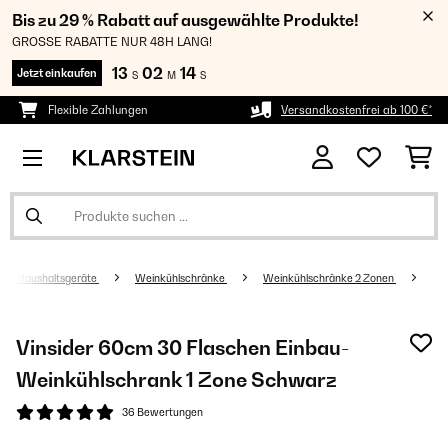
Bis zu 29 % Rabatt auf ausgewählte Produkte!
GROSSE RABATTE NUR 48H LANG!
13
02
13
Jetzt einkaufen
S
M
S
Flexible Zahlungen
Versandkostenfrei ab 100 €*
Haushaltsgeräte
Weinkühlschränke
Weinkühlschränke 2 Zonen
Vinsider 60cm 30 Flaschen Einbau-
Weinkühlschrank 1 Zone Schwarz
36 Bewertungen