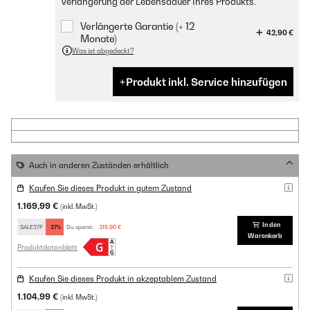
Verlängerung der Lebensdauer Ihres Produkts.
Verlängerte Garantie (+ 12
42,90 €
Monate)
Was ist abgedeckt?
Produkt inkl. Service hinzufügen
Auch in anderen Zuständen erhältlich
Kaufen Sie dieses Produkt in gutem Zustand
1.169,99 €
(inkl. MwSt.)
In den
SALE27P
-27%
Du sparst:
315,90 €
Warenkorb
Produktdatenblatt
Kaufen Sie dieses Produkt in akzeptablem Zustand
1.104,99 €
(inkl. MwSt.)