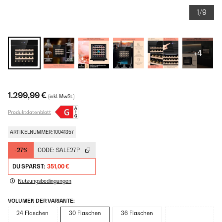
1/9
+4
1.299,99 €
(inkl. MwSt.)
Produktdatenblatt
ARTIKELNUMMER: 10041357
-27%
CODE:
SALE27P
DU SPARST:
351,00 €
Nutzungsbedingungen
VOLUMEN DER VARIANTE:
24 Flaschen
30 Flaschen
36 Flaschen