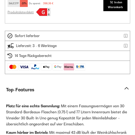
In den
SALE27P
-27%
Du sparst:
298,35 €
Warenkorb
Produktdatenblatt
Sofort lieferbar
Lieferzeit: 3 - 6 Werktage
14 Tage Rückgaberecht
Top-Features
Platz für eine echte Sammlung:
Mit einem Fassungsvermögen von 30
Standard-Bordeaux-Flaschen (0,75 l) und 77 Litern Innenraum bietet die
Vinsider 30 Built-In Uno genug Kapazität für jeden Weinliebhaber –
übersichtlich angeordnet auf vier Einschüben.
Kaum hörbar im Betrieb:
Mit maximal 43 dB läuft der Weinkühlschrank