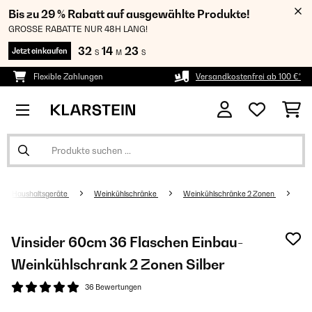
Bis zu 29 % Rabatt auf ausgewählte Produkte!
GROSSE RABATTE NUR 48H LANG!
32
14
23
Jetzt einkaufen
S
M
S
Flexible Zahlungen
Versandkostenfrei ab 100 €*
Haushaltsgeräte
Weinkühlschränke
Weinkühlschränke 2 Zonen
Vinsider 60cm 36 Flaschen Einbau-
Weinkühlschrank 2 Zonen Silber
36 Bewertungen