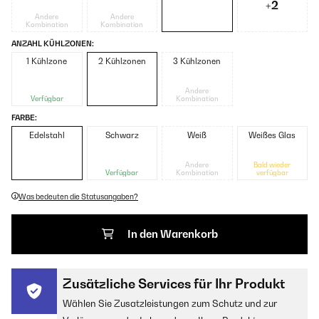
+2
Andere
Andere
Kombination
Kombination
ANZAHL KÜHLZONEN:
1 Kühlzone
2 Kühlzonen
3 Kühlzonen
Andere
Verfügbar
Kombination
FARBE:
Edelstahl
Schwarz
Weiß
Weißes Glas
Andere
Bald wieder
Verfügbar
Kombination
verfügbar
Was bedeuten die Statusangaben?
In den Warenkorb
Zusätzliche Services für Ihr Produkt
Wählen Sie Zusatzleistungen zum Schutz und zur