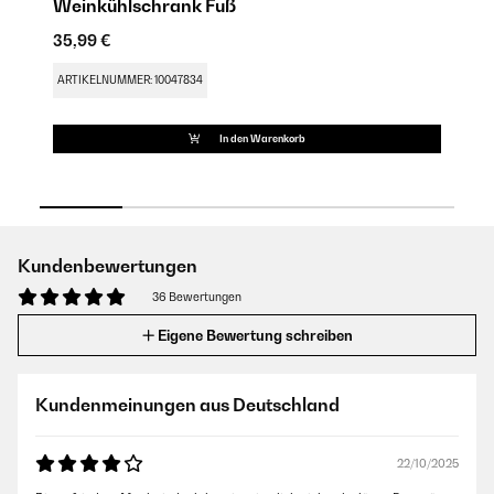
Weinkühlschrank Fuß
W
35,99 €
17
ARTIKELNUMMER: 10047834
AR
In den Warenkorb
Kundenbewertungen
36 Bewertungen
Eigene Bewertung schreiben
Kundenmeinungen aus Deutschland
22/10/2025