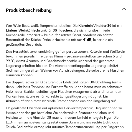
Produktbeschreibung
Wer Wein liebt, weiß: Temperatur ist alles. Die
Klarstein Vinsider 36
ist ein
Einbau-Weinkühlschrank
für
36 Flaschen
, die sich nahtlos in jede
Küchenzeile integriert – kein aufgesetztes Gerät, sondern ein echter
Bestandteil der Küche. Dabei arbeitet sie mit nur
41 dB
, leiser als ein
gedämpftes Gespräch.
Das Herzstück: zwei unabhängige Temperaturzonen. Rotwein und Weißwein
bekommen jeweils ihr eigenes Klima – präzise einstellbar zwischen 5 und
22 °C, damit Aromen und Geschmacksprofile während der gesamten
Lagerung erhalten bleiben. Die vibrationsentkoppelte Lagerung schützt
Sediment in gereiften Weinen vor Aufwirbelungen, die selbst feine Flaschen
ruinieren können.
Die doppelt isolierten Glastüren aus Edelstahl halten UV-Strahlung fern –
denn Licht baut Tannine und Farbstoffe ab, lange bevor man es schmeckt.
Holz- oder Stahleinschübe legen Flaschen waagerecht ab und halten den
Korken feucht, wie es für korrekte Langzeitlagerung nötig ist. Ein
Aktivkohlefilter nimmt störende Fremdgerüche aus der Umgebung auf.
Ob geöffnete Flaschen auf optimaler Serviertemperatur, Degustationen zu
Hause oder der gut bestückte Weinschrank in Restaurantküchen und
Hotelsuiten – die Vinsider 36 macht in jedem Umfeld eine gute Figur. Die
LED-Innenraumbeleuchtung setzt deine Sammlung ins rechte Licht, das
Touch-Bedienfeld ermöglicht intuitive Temperatureinstellung per Fingertipp.