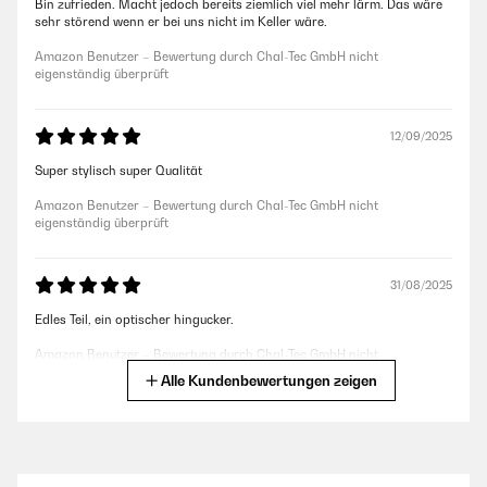
Bin zufrieden. Macht jedoch bereits ziemlich viel mehr lärm. Das wäre
sehr störend wenn er bei uns nicht im Keller wäre.
Amazon Benutzer – Bewertung durch Chal-Tec GmbH nicht
eigenständig überprüft
12/09/2025
Super stylisch super Qualität
Amazon Benutzer – Bewertung durch Chal-Tec GmbH nicht
eigenständig überprüft
31/08/2025
Edles Teil, ein optischer hingucker.
Amazon Benutzer – Bewertung durch Chal-Tec GmbH nicht
eigenständig überprüft
Alle Kundenbewertungen zeigen
19/09/2024
Mega !!!Klarstein ist einfach eine GUTE alternative zu den Marken die
weit aus Teurer sind.Der Wein wird perfekt gekühlt wie angegeben.Ein