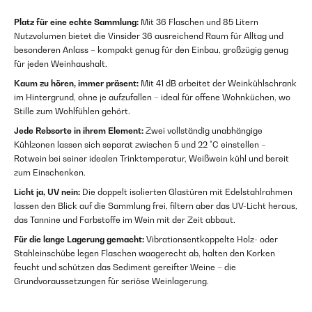
Platz für eine echte Sammlung:
Mit 36 Flaschen und 85 Litern
Nutzvolumen bietet die Vinsider 36 ausreichend Raum für Alltag und
besonderen Anlass – kompakt genug für den Einbau, großzügig genug
für jeden Weinhaushalt.
Kaum zu hören, immer präsent:
Mit 41 dB arbeitet der Weinkühlschrank
im Hintergrund, ohne je aufzufallen – ideal für offene Wohnküchen, wo
Stille zum Wohlfühlen gehört.
Jede Rebsorte in ihrem Element:
Zwei vollständig unabhängige
Kühlzonen lassen sich separat zwischen 5 und 22 °C einstellen –
Rotwein bei seiner idealen Trinktemperatur, Weißwein kühl und bereit
zum Einschenken.
Licht ja, UV nein:
Die doppelt isolierten Glastüren mit Edelstahlrahmen
lassen den Blick auf die Sammlung frei, filtern aber das UV-Licht heraus,
das Tannine und Farbstoffe im Wein mit der Zeit abbaut.
Für die lange Lagerung gemacht:
Vibrationsentkoppelte Holz- oder
Stahleinschübe legen Flaschen waagerecht ab, halten den Korken
feucht und schützen das Sediment gereifter Weine – die
Grundvoraussetzungen für seriöse Weinlagerung.