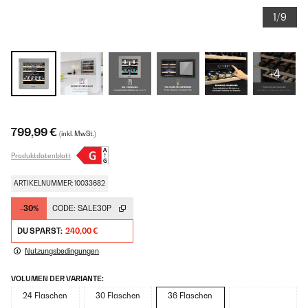
1/9
+4
799,99 €
(inkl. MwSt.)
Produktdatenblatt
ARTIKELNUMMER: 10033682
-30%
CODE:
SALE30P
DU SPARST:
240,00 €
Nutzungsbedingungen
VOLUMEN DER VARIANTE:
24 Flaschen
30 Flaschen
36 Flaschen