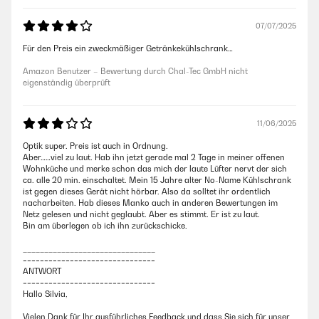
07/07/2025
Für den Preis ein zweckmäßiger Getränkekühlschrank…
Amazon Benutzer – Bewertung durch Chal-Tec GmbH nicht
eigenständig überprüft
11/06/2025
Optik super. Preis ist auch in Ordnung.
Aber……viel zu laut. Hab ihn jetzt gerade mal 2 Tage in meiner offenen
Wohnküche und merke schon das mich der laute Lüfter nervt der sich
ca. alle 20 min. einschaltet. Mein 15 Jahre alter No-Name Kühlschrank
ist gegen dieses Gerät nicht hörbar. Also da solltet ihr ordentlich
nacharbeiten. Hab dieses Manko auch in anderen Bewertungen im
Netz gelesen und nicht geglaubt. Aber es stimmt. Er ist zu laut.
Bin am überlegen ob ich ihn zurückschicke.
_______________________________
===============================
ANTWORT
===============================
Hallo Silvia,
Vielen Dank für Ihr ausführliches Feedback und dass Sie sich für unser