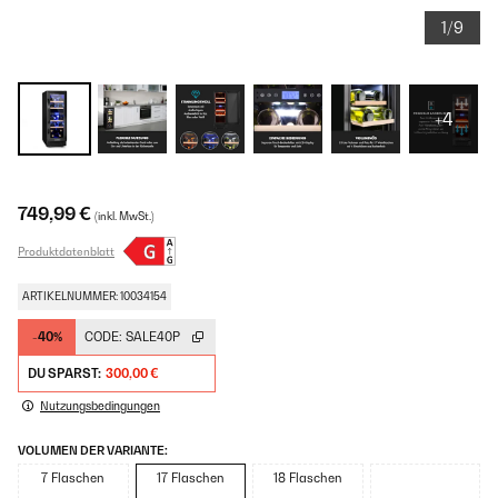
1/9
+4
749,99 €
(inkl. MwSt.)
Produktdatenblatt
ARTIKELNUMMER: 10034154
-40%
CODE:
SALE40P
DU SPARST:
300,00 €
Nutzungsbedingungen
VOLUMEN DER VARIANTE:
7 Flaschen
17 Flaschen
18 Flaschen