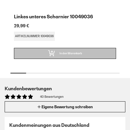
Linkes unteres Scharnier 10049036
S
29,99 €
29
ARTIKELNUMMER: 10049036
AR
In den Warenkorb
Kundenbewertungen
40 Bewertungen
Eigene Bewertung schreiben
Kundenmeinungen aus Deutschland