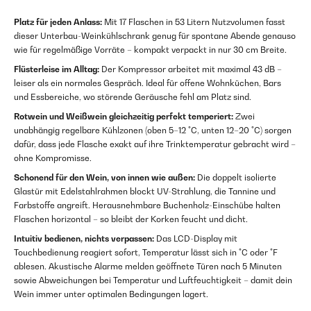
Platz für jeden Anlass:
Mit 17 Flaschen in 53 Litern Nutzvolumen fasst
dieser Unterbau-Weinkühlschrank genug für spontane Abende genauso
wie für regelmäßige Vorräte – kompakt verpackt in nur 30 cm Breite.
Flüsterleise im Alltag:
Der Kompressor arbeitet mit maximal 43 dB –
leiser als ein normales Gespräch. Ideal für offene Wohnküchen, Bars
und Essbereiche, wo störende Geräusche fehl am Platz sind.
Rotwein und Weißwein gleichzeitig perfekt temperiert:
Zwei
unabhängig regelbare Kühlzonen (oben 5–12 °C, unten 12–20 °C) sorgen
dafür, dass jede Flasche exakt auf ihre Trinktemperatur gebracht wird –
ohne Kompromisse.
Schonend für den Wein, von innen wie außen:
Die doppelt isolierte
Glastür mit Edelstahlrahmen blockt UV-Strahlung, die Tannine und
Farbstoffe angreift. Herausnehmbare Buchenholz-Einschübe halten
Flaschen horizontal – so bleibt der Korken feucht und dicht.
Intuitiv bedienen, nichts verpassen:
Das LCD-Display mit
Touchbedienung reagiert sofort, Temperatur lässt sich in °C oder °F
ablesen. Akustische Alarme melden geöffnete Türen nach 5 Minuten
sowie Abweichungen bei Temperatur und Luftfeuchtigkeit – damit dein
Wein immer unter optimalen Bedingungen lagert.