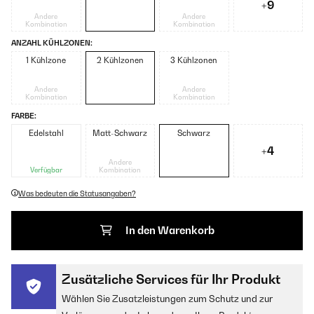
+9
Andere
Andere
Kombination
Kombination
ANZAHL KÜHLZONEN:
1 Kühlzone
2 Kühlzonen
3 Kühlzonen
Andere
Andere
Kombination
Kombination
FARBE:
Edelstahl
Matt-Schwarz
Schwarz
+4
Andere
Verfügbar
Kombination
Was bedeuten die Statusangaben?
In den Warenkorb
Zusätzliche Services für Ihr Produkt
Wählen Sie Zusatzleistungen zum Schutz und zur