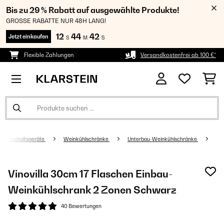
Bis zu 29 % Rabatt auf ausgewählte Produkte!
GROSSE RABATTE NUR 48H LANG!
12
44
41
Jetzt einkaufen
S
M
S
Flexible Zahlungen
Versandkostenfrei ab 100 €*
Haushaltsgeräte
Weinkühlschränke
Unterbau-Weinkühlschränke
Vinovilla 30cm 17 Flaschen Einbau-
Weinkühlschrank 2 Zonen Schwarz
40 Bewertungen