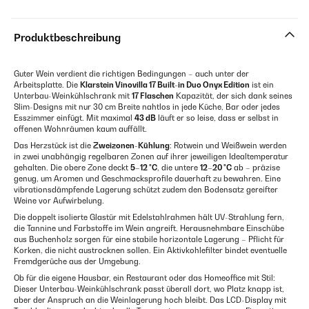
Produktbeschreibung
Guter Wein verdient die richtigen Bedingungen – auch unter der
Arbeitsplatte. Die
Klarstein Vinovilla 17 Built-in Duo Onyx Edition
ist ein
Unterbau-Weinkühlschrank mit
17 Flaschen
Kapazität, der sich dank seines
Slim-Designs mit nur 30 cm Breite nahtlos in jede Küche, Bar oder jedes
Esszimmer einfügt. Mit maximal
43 dB
läuft er so leise, dass er selbst in
offenen Wohnräumen kaum auffällt.
Das Herzstück ist die
Zweizonen-Kühlung
: Rotwein und Weißwein werden
in zwei unabhängig regelbaren Zonen auf ihrer jeweiligen Idealtemperatur
gehalten. Die obere Zone deckt
5–12 °C
, die untere
12–20 °C
ab – präzise
genug, um Aromen und Geschmacksprofile dauerhaft zu bewahren. Eine
vibrationsdämpfende Lagerung schützt zudem den Bodensatz gereifter
Weine vor Aufwirbelung.
Die doppelt isolierte Glastür mit Edelstahlrahmen hält UV-Strahlung fern,
die Tannine und Farbstoffe im Wein angreift. Herausnehmbare Einschübe
aus Buchenholz sorgen für eine stabile horizontale Lagerung – Pflicht für
Korken, die nicht austrocknen sollen. Ein Aktivkohlefilter bindet eventuelle
Fremdgerüche aus der Umgebung.
Ob für die eigene Hausbar, ein Restaurant oder das Homeoffice mit Stil:
Dieser Unterbau-Weinkühlschrank passt überall dort, wo Platz knapp ist,
aber der Anspruch an die Weinlagerung hoch bleibt. Das LCD-Display mit