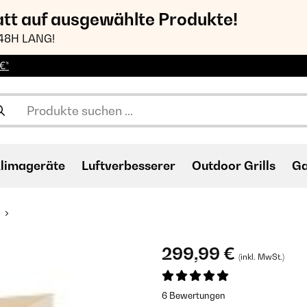
att auf ausgewählte Produkte!
48H LANG!
€*
limageräte
Luftverbesserer
Outdoor Grills
Ga
299,99 €
(inkl. MwSt.)
6 Bewertungen