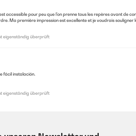
e est accessible pour peu que l’on prenne tous les repères avant de c
dre. Ma première impression est excellente et je voudrais souligner la 
 eigenständig überprüft
 fácil instalación.
 eigenständig überprüft