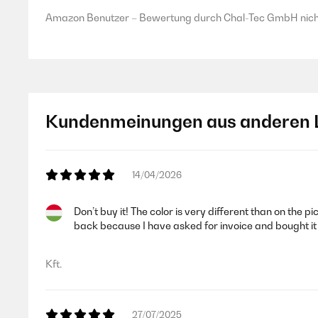
Amazon Benutzer – Bewertung durch Chal-Tec GmbH nicht
Kundenmeinungen aus anderen 
14/04/2026
Don’t buy it! The color is very different than on the p
back because I have asked for invoice and bought i
Kft.
27/07/2025