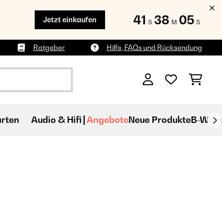
41
38
03
Jetzt einkaufen
S
M
S
Ratgeber
Hilfe, FAQs und Rücksendung
rten
Audio & Hifi
Angebote
Neue Produkte
B-War