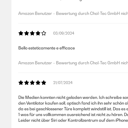
Amazon Benutzer – Bewertung durch Chal-Tec GmbH nicht
03/09/2024
Bello esteticamente e efficace
Amazon Benutzer – Bewertung durch Chal-Tec GmbH nicht
21/07/2024
Die Medien konnten nicht geladen werden. Ich schreibe son
den Ventilator kaufen soll, optisch fand ich ihn sehr schön
da es bei geschlossener Türe komplett windstill ist. Das es
1 was für uns vollkommen ausreichend ist nicht zu hören. D
Leider nicht über Siri oder Kontrollzentrum auf dem iPhone.