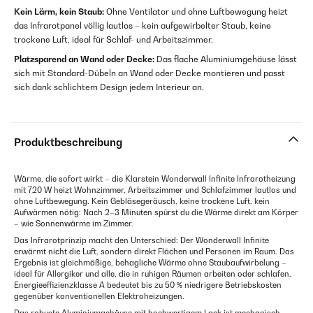
Kein Lärm, kein Staub:
Ohne Ventilator und ohne Luftbewegung heizt
das Infrarotpanel völlig lautlos – kein aufgewirbelter Staub, keine
trockene Luft, ideal für Schlaf- und Arbeitszimmer.
Platzsparend an Wand oder Decke:
Das flache Aluminiumgehäuse lässt
sich mit Standard-Dübeln an Wand oder Decke montieren und passt
sich dank schlichtem Design jedem Interieur an.
Produktbeschreibung
Wärme, die sofort wirkt – die Klarstein Wonderwall Infinite Infrarotheizung
mit 720 W heizt Wohnzimmer, Arbeitszimmer und Schlafzimmer lautlos und
ohne Luftbewegung. Kein Gebläsegeräusch, keine trockene Luft, kein
Aufwärmen nötig: Nach 2–3 Minuten spürst du die Wärme direkt am Körper
– wie Sonnenwärme im Zimmer.
Das Infrarotprinzip macht den Unterschied: Der Wonderwall Infinite
erwärmt nicht die Luft, sondern direkt Flächen und Personen im Raum. Das
Ergebnis ist gleichmäßige, behagliche Wärme ohne Staubaufwirbelung –
ideal für Allergiker und alle, die in ruhigen Räumen arbeiten oder schlafen.
Energieeffizienzklasse A bedeutet bis zu 50 % niedrigere Betriebskosten
gegenüber konventionellen Elektroheizungen.