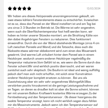
12/02/2024
Wir haben uns dieses Holzpaneele unvoreingenommen gekauft, um
zwei etwas kühlere Fensterelemente etwas zu entschärfen. Inzwischen
ist es so, dass das Paneel an der Wand installiert ist und am Tag bei
uns circa 2-3 Stunden im Betrieb ist. Die Wärme ist sehr angenehm,
wenn auch die Oberflächentemperatur fast heiß werden kann, wir
haben es hinter unserer Sitzecke montiert, um die Strahlung Kälte von
den dabei Angehörigen Fenstern zu reduzieren. Dies funktioniert
einwandfrei. Durch die von der Wand abstehende Montage (circa 4 cm
Luft zwischen Paneele und Wand) und die Tatsache, dass auch die
Rückseite etwas wärmer abbekommt wird zum einen das Mauerwerk
gewärmt, Und warme Luft zirkuliert hinter dem Paneel wie in einem
Heizkörper, wodurch unsere anderen Heizkörper regelmäßig die
Temperatur reduzieren.Vom Gefühl ist es, wie wenn die Sonne durch das
Fenster scheint.Wir sind wirklich positiv überrascht, und wir waren
zunächst auch sehr skeptisch. Die Bauform ist ideal und wenig auffällig
jedoch darf man sich nicht erhoffen, mit solch einer Konstruktion
anderer Heizkörper komplett ersetzen zu können . Bei uns als
Zusatzheizung aber ein sehr sehr angenehmes Wohngefühl.Was
verstärken positiv hinzukommt ist die geringe Leistungsaufnahme und
an Tagen, an denen es draußen kalt ist aber die Sonne scheint, können
wir mit unserem Balkon Kraftwerk kostenlos Wärme erzeugen.Zu der
Fernbedienung und den Temperatursensor . Ob dieser haargenau die
exakte Temperatur anzeigt, kann ich nicht wirklich sagen dazu fehlen
mir die Messinstrumente. Jedoch wenn ich den Temperatursensor auf