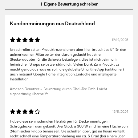
Eigene Bewertung schreiben
Kundenmeinungen aus Deutschland
12/12/2025
Ich schreibe selten Produktrezensionen aber hier braucht es 5* für den
aufmerksamen Mitarbeiter der daran gedacht hat einen
Steckeradapter für die Schweiz beizulegen, dies ist nicht einmal in
heimischen Shops selbstverständlich. Vielen Dank!Zum Produkt:Es
macht genau das was es soll, die gelabelte Smartlife App funktioniert
auch mitsamt Google Home Integration.Einfache und intelligente
Installation.
Amazon Benutzer – Bewertung durch Chal-Tec GmbH nicht
eigenständig überprüft
13/11/2024
Habe diese sehr schmalen Heizkörper für Deckenmontage in
Schrägdeckenraum gekauft.Drei Stück à 300 W sind für eine Fläche von
24qm sicher knapp bemessen. Sie schaffen aber, gut im Raum verteilt,
recht schnell eine Temperaturanhebung um ca. 5 Grad (bei einem über