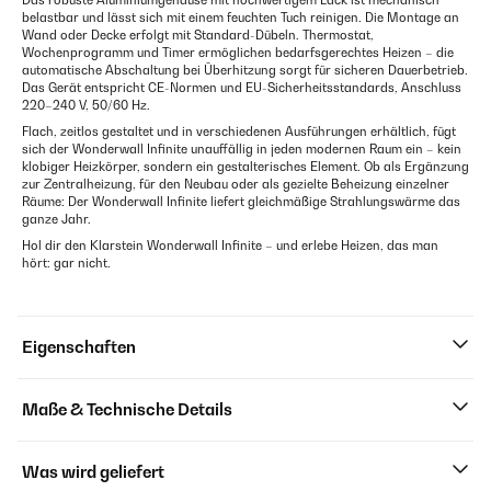
Das robuste Aluminiumgehäuse mit hochwertigem Lack ist mechanisch
belastbar und lässt sich mit einem feuchten Tuch reinigen. Die Montage an
Wand oder Decke erfolgt mit Standard-Dübeln. Thermostat,
Wochenprogramm und Timer ermöglichen bedarfsgerechtes Heizen – die
automatische Abschaltung bei Überhitzung sorgt für sicheren Dauerbetrieb.
Das Gerät entspricht CE-Normen und EU-Sicherheitsstandards, Anschluss
220–240 V, 50/60 Hz.
Flach, zeitlos gestaltet und in verschiedenen Ausführungen erhältlich, fügt
sich der Wonderwall Infinite unauffällig in jeden modernen Raum ein – kein
klobiger Heizkörper, sondern ein gestalterisches Element. Ob als Ergänzung
zur Zentralheizung, für den Neubau oder als gezielte Beheizung einzelner
Räume: Der Wonderwall Infinite liefert gleichmäßige Strahlungswärme das
ganze Jahr.
Hol dir den Klarstein Wonderwall Infinite – und erlebe Heizen, das man
hört: gar nicht.
Eigenschaften
Maße & Technische Details
Was wird geliefert