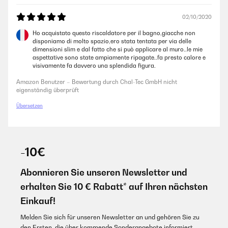
02/10/2020
Ho acquistato questo riscaldatore per il bagno,giacche non
disponiamo di molto spazio,ero stata tentata per via delle
dimensioni slim e dal fatto che si può applicare al muro..le mie
aspettative sono state ampiamente ripagate..fa presto calore e
visivamente fa davvero una splendida figura.
Amazon Benutzer – Bewertung durch Chal-Tec GmbH nicht
eigenständig überprüft
Übersetzen
-10€
Abonnieren Sie unseren Newsletter und
erhalten Sie 10 € Rabatt* auf Ihren nächsten
Einkauf!
Melden Sie sich für unseren Newsletter an und gehören Sie zu
den Ersten, die über kommende Sonderangebote informiert