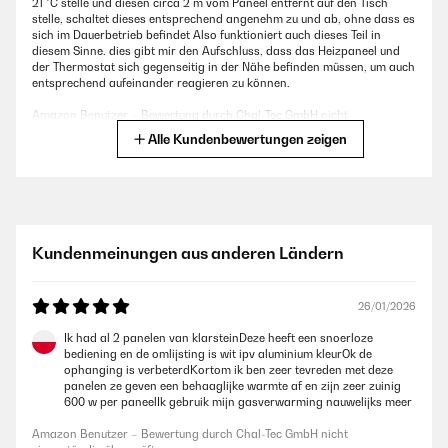
21 °C stelle und diesen circa 2 m vom Paneel entfernt auf den Tisch
stelle, schaltet dieses entsprechend angenehm zu und ab, ohne dass es
sich im Dauerbetrieb befindet Also funktioniert auch dieses Teil in
diesem Sinne. dies gibt mir den Aufschluss, dass das Heizpaneel und
der Thermostat sich gegenseitig in der Nähe befinden müssen, um auch
entsprechend aufeinander reagieren zu können.
Amazon Benutzer – Bewertung durch Chal-Tec GmbH nicht
eigenständig überprüft
Alle Kundenbewertungen zeigen
23/04/2023
Produkt ist für den Preis okay
Kundenmeinungen aus anderen Ländern
Amazon Benutzer – Bewertung durch Chal-Tec GmbH nicht
eigenständig überprüft
26/01/2026
02/12/2022
Ik had al 2 panelen van klarsteinDeze heeft een snoerloze
bediening en de omlijsting is wit ipv aluminium kleurOk de
Sehr gut Gerät mit einer schneller liefertermine und funktioniert ein
ophanging is verbeterdKortom ik ben zeer tevreden met deze
wunderbar.
panelen ze geven een behaaglijke warmte af en zijn zeer zuinig
600 w per paneelIk gebruik mijn gasverwarming nauwelijks meer
Amazon Benutzer – Bewertung durch Chal-Tec GmbH nicht
eigenständig überprüft
Amazon Benutzer – Bewertung durch Chal-Tec GmbH nicht