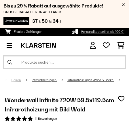
Bis zu 29 % Rabatt auf ausgewählte Produkte!
GROSSE RABATTE NUR 48H LANG!
37
50
33
Jetzt einkaufen
S
M
S
Flexible Zahlungen
Versandkostenfrei ab 100 €*
Heizen
Infrarotheizungen
Infrarotheizungen Wand & Decke
Wonderwall Infinite 720W 59.5x119.5cm
Infrarotheizung mit Bild Wald
11 Bewertungen