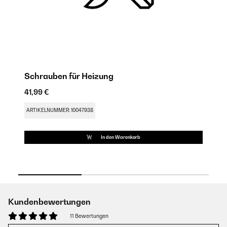
Schrauben für Heizung
F
41,99 €
19
ARTIKELNUMMER: 10047938
AR
In den Warenkorb
Kundenbewertungen
11 Bewertungen