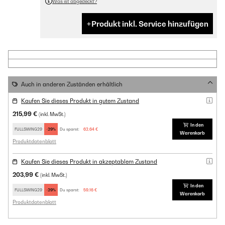
Was ist abgedeckt?
Produkt inkl. Service hinzufügen
Auch in anderen Zuständen erhältlich
Kaufen Sie dieses Produkt in gutem Zustand
215,99 €
(inkl. MwSt.)
In den
FULLSWING29
-29%
Du sparst:
62,64 €
Warenkorb
Produktdatenblatt
Kaufen Sie dieses Produkt in akzeptablem Zustand
203,99 €
(inkl. MwSt.)
In den
FULLSWING29
-29%
Du sparst:
59,16 €
Warenkorb
Produktdatenblatt