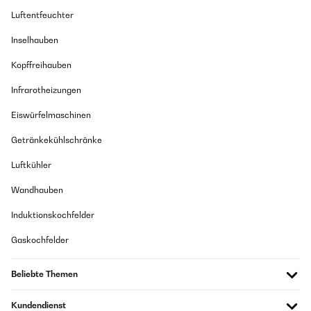
Luftentfeuchter
Inselhauben
Kopffreihauben
Infrarotheizungen
Eiswürfelmaschinen
Getränkekühlschränke
Luftkühler
Wandhauben
Induktionskochfelder
Gaskochfelder
Beliebte Themen
Kundendienst