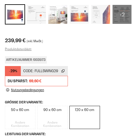
+2
239,99 €
(inkl. MwSt.)
Produktdatenblatt
ARTIKELNUMMER: 10035173
-29%
CODE:
FULLSWING29
DU SPARST:
69,60 €
Nutzungsbedingungen
GRÖSSE DER VARIANTE:
50 x 60 cm
90 x 60 cm
120 x 60 cm
Andere
Andere
Kombination
Kombination
LEISTUNG DER VARIANTE: