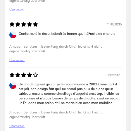
eigenständig überprüft
14/11/2022
Übersetzen
Das Bild ist schön Ausgefallen,die Fernbedienung ist mir ein bischen zu
kompliziert.
11/11/2025
Amazon Benutzer – Bewertung durch Chal-Tec GmbH nicht
Conforme à la descriptionTrès bonne qualitéFacile de emploie
eigenständig überprüft
Amazon Benutzer – Bewertung durch Chal-Tec GmbH nicht
eigenständig überprüft
10/10/2022
Übersetzen
Bei einem Bad von 5m² absolut ausreichende Heizleistung.
Fernbedienung gut programmierbar. Von der Bestellung bis zu
Anlieferung 2 Tage, das soll erst einmal jemand anderes nachmachen!
01/12/2020
Danke, ich bin zu frieden.
Ce chauffage est génial, je le recommande à 200%.D’une part il
Amazon Benutzer – Bewertung durch Chal-Tec GmbH nicht
est joli, son design fait qu’il ne prend pas plus de place qu’un
eigenständig überprüft
tableau, ensuite comme chauffage d’appoint c’est top, il cible les
personnes et n’a pas besoin de temps de chauffe, c’est immédiat.
Je l’ai dans mon salon et il se marié bien avec mon mobilier.
Amazon Benutzer – Bewertung durch Chal-Tec GmbH nicht
eigenständig überprüft
Übersetzen