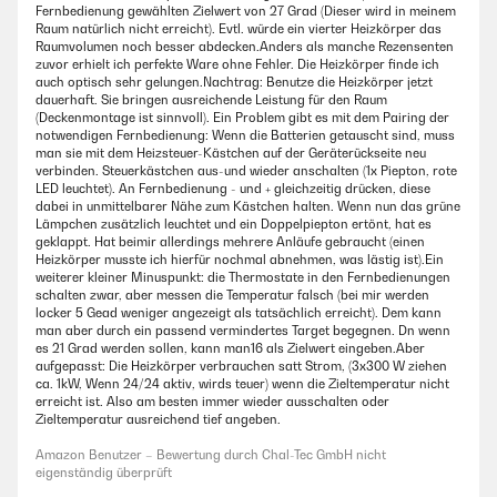
Fernbedienung gewählten Zielwert von 27 Grad (Dieser wird in meinem
Raum natürlich nicht erreicht). Evtl. würde ein vierter Heizkörper das
Raumvolumen noch besser abdecken.Anders als manche Rezensenten
zuvor erhielt ich perfekte Ware ohne Fehler. Die Heizkörper finde ich
auch optisch sehr gelungen.Nachtrag: Benutze die Heizkörper jetzt
dauerhaft. Sie bringen ausreichende Leistung für den Raum
(Deckenmontage ist sinnvoll). Ein Problem gibt es mit dem Pairing der
notwendigen Fernbedienung: Wenn die Batterien getauscht sind, muss
man sie mit dem Heizsteuer-Kästchen auf der Geräterückseite neu
verbinden. Steuerkästchen aus-und wieder anschalten (1x Piepton, rote
LED leuchtet). An Fernbedienung - und + gleichzeitig drücken, diese
dabei in unmittelbarer Nähe zum Kästchen halten. Wenn nun das grüne
Lämpchen zusätzlich leuchtet und ein Doppelpiepton ertönt, hat es
geklappt. Hat beimir allerdings mehrere Anläufe gebraucht (einen
Heizkörper musste ich hierfür nochmal abnehmen, was lästig ist).Ein
weiterer kleiner Minuspunkt: die Thermostate in den Fernbedienungen
schalten zwar, aber messen die Temperatur falsch (bei mir werden
locker 5 Gead weniger angezeigt als tatsächlich erreicht). Dem kann
man aber durch ein passend vermindertes Target begegnen. Dn wenn
es 21 Grad werden sollen, kann man16 als Zielwert eingeben.Aber
aufgepasst: Die Heizkörper verbrauchen satt Strom, (3x300 W ziehen
ca. 1kW, Wenn 24/24 aktiv, wirds teuer) wenn die Zieltemperatur nicht
erreicht ist. Also am besten immer wieder ausschalten oder
Zieltemperatur ausreichend tief angeben.
Amazon Benutzer – Bewertung durch Chal-Tec GmbH nicht
eigenständig überprüft