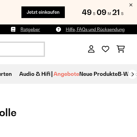
49
09
20
Jetzt einkaufen
S
M
S
Ratgeber
Hilfe, FAQs und Rücksendung
rten
Audio & Hifi
Angebote
Neue Produkte
B-War
olle