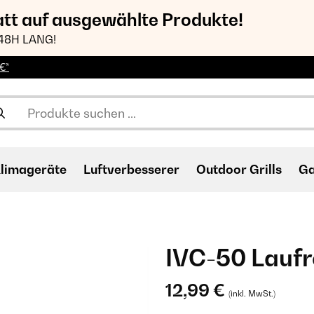
att auf ausgewählte Produkte!
48H LANG!
€*
limageräte
Luftverbesserer
Outdoor Grills
Ga
IVC-50 Laufr
12,99 €
(inkl. MwSt.)