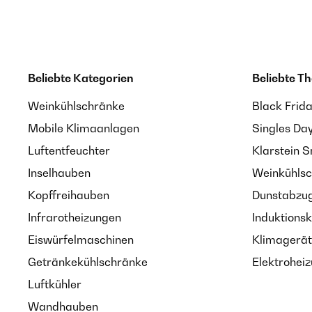
Beliebte Kategorien
Beliebte T
Weinkühlschränke
Black Frid
Mobile Klimaanlagen
Singles Da
Luftentfeuchter
Klarstein 
Inselhauben
Weinkühlsc
Kopffreihauben
Dunstabzug
Infrarotheizungen
Induktionsk
Eiswürfelmaschinen
Klimagerät
Getränkekühlschränke
Elektroheiz
Luftkühler
Wandhauben